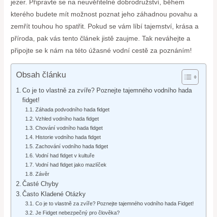
jezer. Připravte se na neuvěřitelné dobrodružství, během
kterého budete mít možnost poznat jeho záhadnou povahu a
zemřít touhou ho spatřit. Pokud se vám líbí tajemství, krása a
příroda, pak vás tento článek jistě zaujme. Tak neváhejte a
připojte se k nám na této úžasné vodní cestě za poznáním!
Obsah článku
Co je to vlastně za zvíře? Poznejte tajemného vodního hada
fidget!
Záhada podvodního hada fidget
Vzhled vodního hada fidget
Chování vodního hada fidget
Historie vodního hada fidget
Zachování vodního hada fidget
Vodní had fidget v kultuře
Vodní had fidget jako mazlíček
Závěr
Časté Chyby
Často Kladené Otázky
Co je to vlastně za zvíře? Poznejte tajemného vodního hada Fidget!
Je Fidget nebezpečný pro člověka?