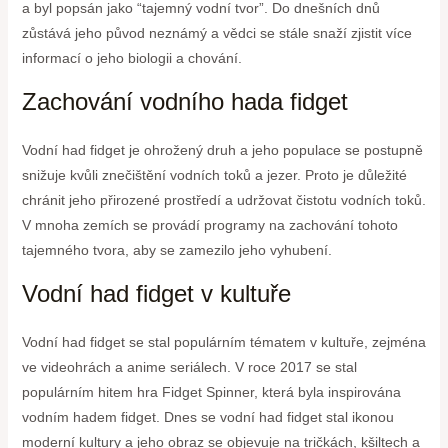
a byl popsán jako “tajemný vodní tvor”. Do dnešních dnů
zůstává jeho původ neznámý a vědci se stále snaží zjistit více
informací o jeho biologii a chování.
Zachování vodního hada fidget
Vodní had fidget je ohrožený druh a jeho populace se postupně
snižuje kvůli znečištění vodních toků a jezer. Proto je důležité
chránit jeho přirozené prostředí a udržovat čistotu vodních toků.
V mnoha zemích se provádí programy na zachování tohoto
tajemného tvora, aby se zamezilo jeho vyhubení.
Vodní had fidget v kultuře
Vodní had fidget se stal populárním tématem v kultuře, zejména
ve videohrách a anime seriálech. V roce 2017 se stal
populárním hitem hra Fidget Spinner, která byla inspirována
vodním hadem fidget. Dnes se vodní had fidget stal ikonou
moderní kultury a jeho obraz se objevuje na tričkách, kšiltech a