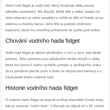
Vodní had fidget je malý had, který dosahuje délky pouze
několika centimetrů. Má dlouhé, štíhlé tělo a velké, kulaté oči.
Jeho zbarvení je velmi variabilní a může se lišit od hnědé až po
zelenou a modrou barvu. Jeho tělo je pokryto drobnými
šupinami, které mu umožňují pohybovat se rychle pod vodou.
Chování vodního hada fidget
Vodní had fidget je aktivní především v noci a ráno, kdy hledá
potravu. Jeho potravou jsou především drobní korýši a rybky,
které loví pomocí svého rychlého pohybu a vynikajícího zraku.
Je to poměrně plaché zvíře a často se skrývá pod kameny a v
trávě podél břehů vodních toků.
Historie vodního hada fidget
O vodním hadu fidget se poprvé zmiňují starověké čínské texty,
kde je nazýván “vodní drak”. V Evropě se objevil až v 19. století