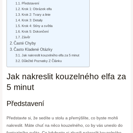
Představení
Krok 1: Obrázek elfa
Krok 2: Tvary a linie
Krok 3: Detaily
Krok 4: Stíny a světla
Krok 5: Dokončení
Závěr
Časté Chyby
Často Kladené Otázky
Jak nakreslit kouzelného elfa za 5 minut
Důležité Poznatky Z Článku
Jak nakreslit kouzelného elfa za
5 minut
Představení
Představte si, že sedíte u stolu a přemýšlíte, co byste mohli
nakreslit. Máte chuť na něco kouzelného, co by vás uneslo do
fantazijního světa. Co kdybyste si zkusili nakreslit kouzelného