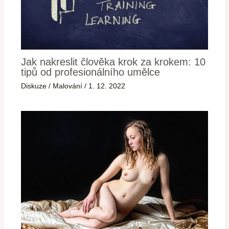
Jak nakreslit člověka krok za krokem: 10
tipů od profesionálního umělce
Diskuze
/
Malování
/
1. 12. 2022