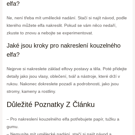
elfa?
Ne, není třeba mít umělecké nadání. Stačí si najít návod, podle
kterého můžete elfa nakreslit. Pokud se vám něco nedaří,
zkuste to znovu a nebojte se experimentovat.
Jaké jsou kroky pro nakreslení kouzelného
elfa?
Nejprve si nakreslete základ elfovy postavy a těla. Poté přidejte
detaily jako jsou vlasy, oblečení, tvář a nástroje, které drží v
rukou. Nakonec dokreslete pozadí a podrobnosti, jako jsou
stromy, kameny a rostliny.
Důležité Poznatky Z Článku
– Pro nakreslení kouzelného elfa potřebujete papír, tužku a
gumu.
– Nemusíte mít umělecké nadání, stačí si najít návod a