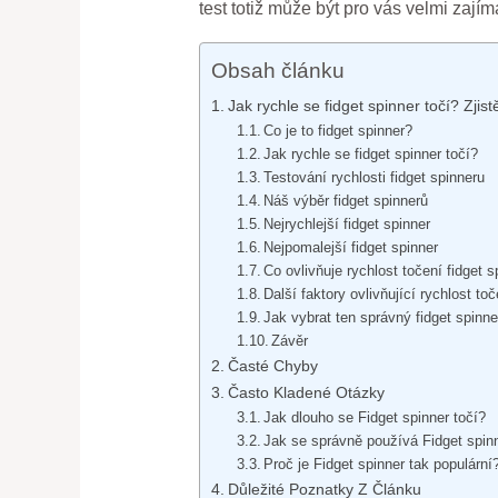
test totiž může být pro vás velmi zají
Obsah článku
Jak rychle se fidget spinner točí? Zjis
Co je to fidget spinner?
Jak rychle se fidget spinner točí?
Testování rychlosti fidget spinneru
Náš výběr fidget spinnerů
Nejrychlejší fidget spinner
Nejpomalejší fidget spinner
Co ovlivňuje rychlost točení fidget 
Další faktory ovlivňující rychlost toč
Jak vybrat ten správný fidget spinne
Závěr
Časté Chyby
Často Kladené Otázky
Jak dlouho se Fidget spinner točí?
Jak se správně používá Fidget spin
Proč je Fidget spinner tak populární
Důležité Poznatky Z Článku