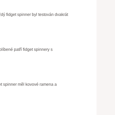
ždý fidget spinner byl testován dvakrát
íbené patří fidget spinnery s
dget spinner měl kovové ramena a