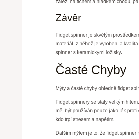
záleží na tichém a hladkém chodu, pak 
Závěr
Fidget spinner je skvělým prostředkem 
materiál, z něhož je vyroben, a kvalita
spinner s keramickými ložisky.
Časté Chyby
Mýty a časté chyby ohledně fidget spi
Fidget spinnery se staly velkým hitem, 
měl být používán pouze jako lék proti
kdo trpí stresem a napětím.
Dalším mýtem je to, že fidget spinner 