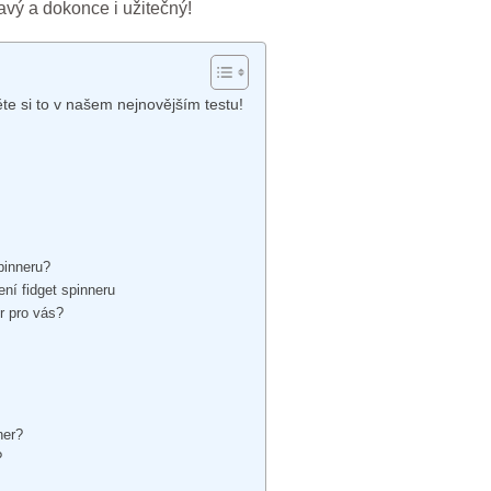
mavý a dokonce i užitečný!
těte si to v našem nejnovějším testu!
spinneru?
ení fidget spinneru
r pro vás?
ner?
?