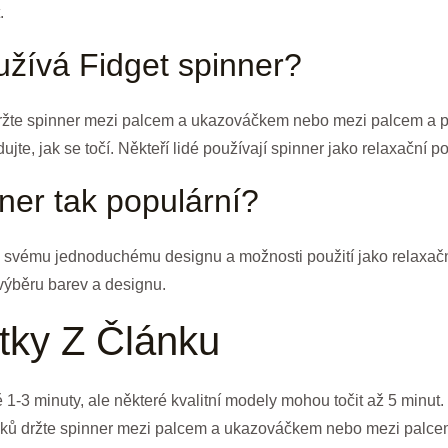
.
užívá Fidget spinner?
držte spinner mezi palcem a ukazováčkem nebo mezi palcem a pr
dujte, jak se točí. Někteří lidé používají spinner jako relaxační 
nner tak populární?
ky svému jednoduchému designu a možnosti použití jako relaxa
i výběru barev a designu.
tky Z Článku
 1-3 minuty, ale některé kvalitní modely mohou točit až 5 minut.
dků držte spinner mezi palcem a ukazováčkem nebo mezi palce