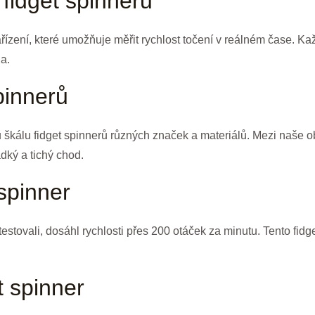
 fidget spinneru
ařízení, které umožňuje měřit rychlost točení v reálném čase. Ka
a.
pinnerů
 škálu fidget spinnerů různých značek a materiálů. Mezi naše obl
adký a tichý chod.
 spinner
e testovali, dosáhl rychlosti přes 200 otáček za minutu. Tento fi
t spinner