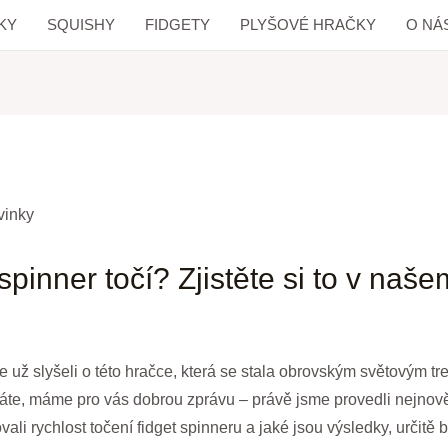
KY
SQUISHY
FIDGETY
PLYŠOVÉ HRAČKY
O NÁ
 spinner točí? Zjistěte si to v naš
te už slyšeli o této hračce, která se stala obrovským světovým tre
ptáte, máme pro vás dobrou zprávu – právě jsme provedli nejnověj
vali rychlost točení fidget spinneru a jaké jsou výsledky, určitě 