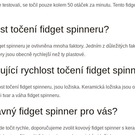
e testovali, se točil pouze kolem 50 otáček za minutu. Tento fidg
st točení fidget spinneru?
idget spinneru je ovlivněna mnoha faktory. Jedním z důležitých fakt
y jsou obecně rychlejší než ty plastové.
ující rychlost točení fidget spin
ost točení fidget spinneru, jsou ložiska. Keramická ložiska jsou 
 tvar a váha fidget spinneru.
ávný fidget spinner pro vás?
ude točit rychle, doporučujeme zvolit kovový fidget spinner s k