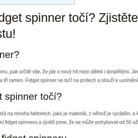
idget spinner točí? Zjistět
tu!
nner?
eru, pak určitě víte, že jde o nový hit mezi dětmi i dospělými. J
 tří ramen. Fidget spinner se točí na prstech a slouží k uvolnění
t spinner točí?
islá na mnoha faktorech, jako je materiál, z něhož je vyráběn, a
ení fidget spinneru a zjistili jsme, že se může pohybovat od 50 a