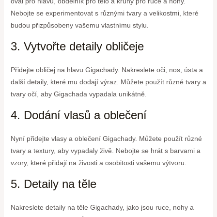
ovál pro hlavu, obdélník pro tělo a kruhy pro ruce a nohy.
Nebojte se experimentovat s různými tvary a velikostmi, které
budou přizpůsobeny vašemu vlastnímu stylu.
3. Vytvořte detaily obličeje
Přidejte obličej na hlavu Gigachady. Nakreslete oči, nos, ústa a
další detaily, které mu dodají výraz. Můžete použít různé tvary a
tvary očí, aby Gigachada vypadala unikátně.
4. Dodání vlasů a oblečení
Nyní přidejte vlasy a oblečení Gigachady. Můžete použít různé
tvary a textury, aby vypadaly živě. Nebojte se hrát s barvami a
vzory, které přidají na živosti a osobitosti vašemu výtvoru.
5. Detaily na těle
Nakreslete detaily na těle Gigachady, jako jsou ruce, nohy a