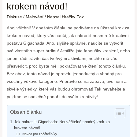
krokem návod!
Diskuze
/
Malování
/ Napsal
Hračky Fox
Ahoj všichni! V dnešním článku se podíváme na úžasný krok za
krokem návod, který vás naučí, jak nakreslit nesmírně kreativní
postavu Gigachada. Ano, slyšíte správně, naučíte se vytvořit
své vlastního super hrdinu! Jestliže jste fanoušky kreslení, nebo
jenom rádi trávíte čas tvořivými aktivitami, nechte mě vás
přesvědčit, proč byste měli pokračovat ve čtení tohoto článku.
Bez obav, tento návod je opravdu jednoduchý a vhodný pro
všechny věkové kategorie. Připravte se na zábavu, uvolnění a
skvělé výsledky, které vás budou ohromovat! Tak neváhejte a
pojďme se společně ponořit do světa kreativity!
Obsah článku
Jak nakreslit Gigachada: Neuvěřitelně snadný krok za
krokem návod!
Návod pro začátečníky