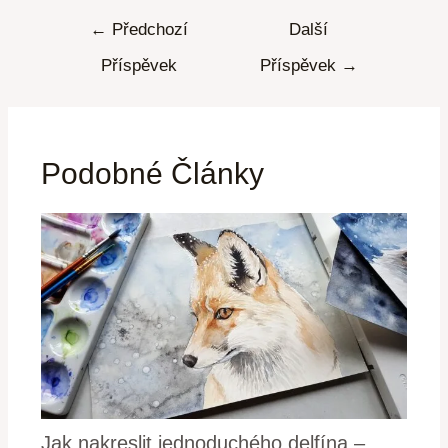
←
Předchozí
Další
Příspěvek
Příspěvek
→
Podobné Články
Jak nakreslit jednoduchého delfína –