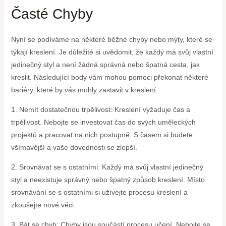
Časté Chyby
Nyní se podíváme na některé běžné chyby nebo mýty, které se
týkají kreslení. Je důležité si uvědomit, že každý má svůj vlastní
jedinečný styl a není žádná správná nebo špatná cesta, jak
kreslit. Následující body vám mohou pomoci překonat některé
bariéry, které by vás mohly zastavit v kreslení.
1. Nemít dostatečnou trpělivost: Kreslení vyžaduje čas a
trpělivost. Nebojte se investovat čas do svých uměleckých
projektů a pracovat na nich postupně. S časem si budete
všímavější a vaše dovednosti se zlepší.
2. Srovnávat se s ostatními: Každý má svůj vlastní jedinečný
styl a neexistuje správný nebo špatný způsob kreslení. Místo
srovnávání se s ostatními si užívejte procesu kreslení a
zkoušejte nové věci.
3. Bát se chyb: Chyby jsou součástí procesu učení. Nebojte se