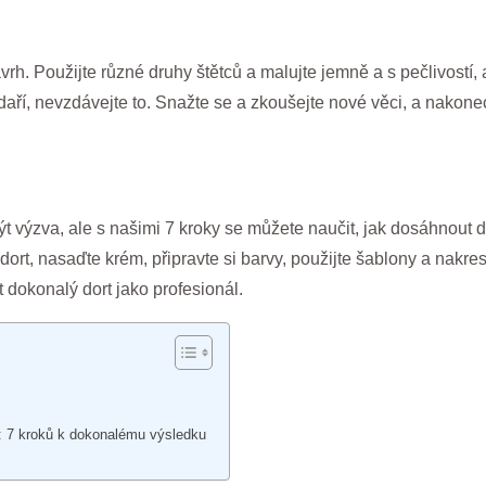
ávrh. Použijte různé druhy štětců a malujte jemně a s pečlivostí
ří, nevzdávejte to. Snažte se a zkoušejte nové věci, a nakonec 
být výzva, ale s našimi 7 kroky se můžete naučit, jak dosáhnout
dort, nasaďte krém, připravte si barvy, použijte šablony a nakres
t dokonalý dort jako profesionál.
ál: 7 kroků k dokonalému výsledku