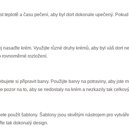
st teplotě a času pečení, aby byl dort dokonale upečený. Pokud c
 nasaďte krém. Využijte různé druhy krémů, aby byl váš dort nej
o rovnoměrné rozložení.
bujete si připravit barvy. Použijte barvy na potraviny, aby jste mo
te pozor na to, aby se nedostaly na krém a nezkazily tak celkový
můžete použít šablony. Šablony jsou skvělým nástrojem pro vytvář
řte tak dokonalý design.