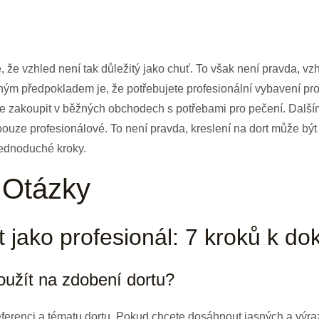
že vzhled není tak důležitý jako chuť. To však není pravda, vzhl
ým předpokladem je, že potřebujete profesionální vybavení pro 
lze zakoupit v běžných obchodech s potřebami pro pečení. Další
u pouze profesionálové. To není pravda, kreslení na dort může b
jednoduché kroky.
 Otázky
ort jako profesionál: 7 kroků k 
užít na zdobení dortu?
referenci a tématu dortu. Pokud chcete dosáhnout jasných a výraz