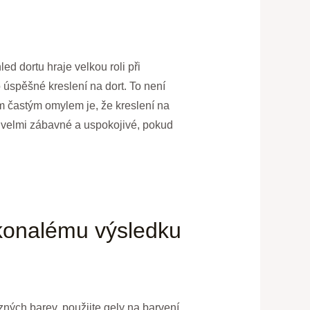
ed dortu hraje velkou roli při
úspěšné kreslení na dort. To není
m častým omylem je, že kreslení na
ýt velmi zábavné a uspokojivé, pokud
dokonalému výsledku
ných barev, použijte gely na barvení.