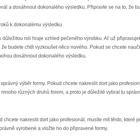
ionál a dosáhnout dokonalého výsledku. Připravte se na to, že bu
7 kroků k dokonalému výsledku
ak důležitou roli hraje vzhled pečeného výrobku. Ať už připravuje
, že budete chtít vyzkoušet něco nového. Pokud se chcete naučit, 
mohou dosáhnout dokonalého výsledku.
právný výběr formy. Pokud chcete nakreslit dort jako profesioná
e mnoho různých druhů forem, a proto je důležité vybrat tu správ
chcete nakreslit dort jako profesionál, musíte mít těsto, které je
správně vyrobené a vložte ho do připravené formy.