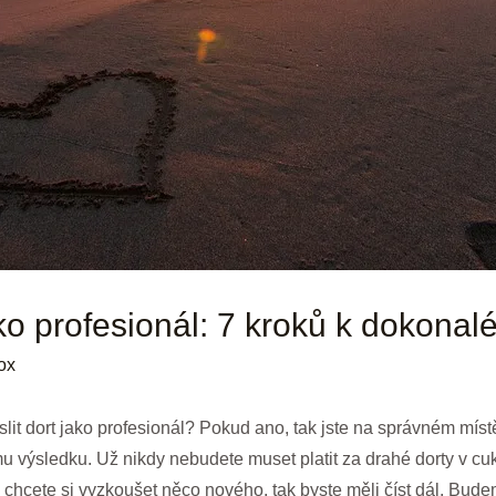
ako profesionál: 7 kroků k dokona
ox
eslit dort jako profesionál? Pokud ano, tak jste na správném mí
 výsledku. Už nikdy nebudete muset platit za drahé dorty v cuk
a chcete si vyzkoušet něco nového, tak byste měli číst dál. Bu