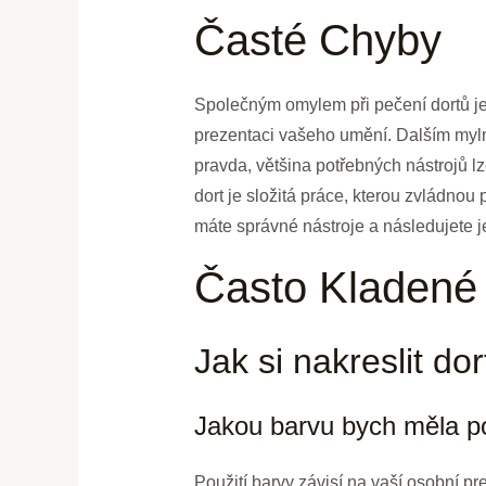
Časté Chyby
Společným omylem při pečení dortů je, 
prezentaci vašeho umění. Dalším myln
pravda, většina potřebných nástrojů 
dort je složitá práce, kterou zvládno
máte správné nástroje a následujete 
Často Kladené
Jak si nakreslit d
Jakou barvu bych měla po
Použití barvy závisí na vaší osobní p