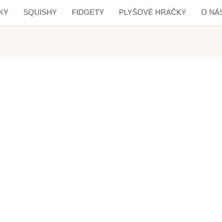
KY
SQUISHY
FIDGETY
PLYŠOVÉ HRAČKY
O NÁ