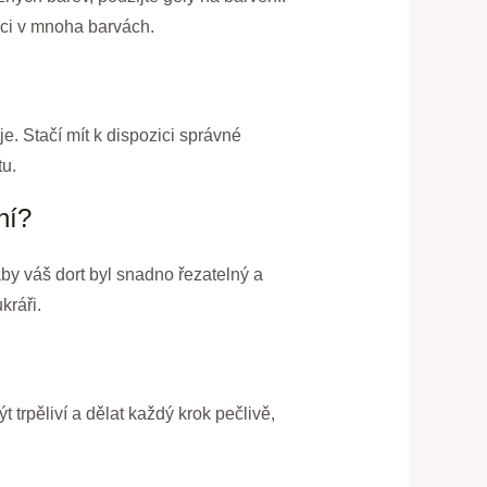
zici v mnoha barvách.
e. Stačí mít k dispozici správné
tu.
ní?
by váš dort byl snadno řezatelný a
kráři.
t trpěliví a dělat každý krok pečlivě,