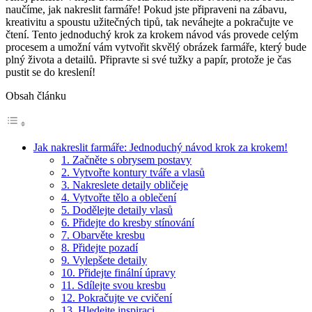
naučíme, jak nakreslit farmáře! Pokud jste připraveni na zábavu,
kreativitu a spoustu užitečných tipů, tak neváhejte a pokračujte ve
čtení. Tento jednoduchý krok za krokem návod vás provede celým
procesem a umožní vám vytvořit skvělý obrázek farmáře, který bude
plný života a detailů. Připravte si své tužky a papír, protože je čas
pustit se do kreslení!
Obsah článku
Jak nakreslit farmáře: Jednoduchý návod krok za krokem!
1. Začněte s obrysem postavy
2. Vytvořte kontury tváře a vlasů
3. Nakreslete detaily obličeje
4. Vytvořte tělo a oblečení
5. Dodělejte detaily vlasů
6. Přidejte do kresby stínování
7. Obarvěte kresbu
8. Přidejte pozadí
9. Vylepšete detaily
10. Přidejte finální úpravy
11. Sdílejte svou kresbu
12. Pokračujte ve cvičení
13. Hledejte inspiraci