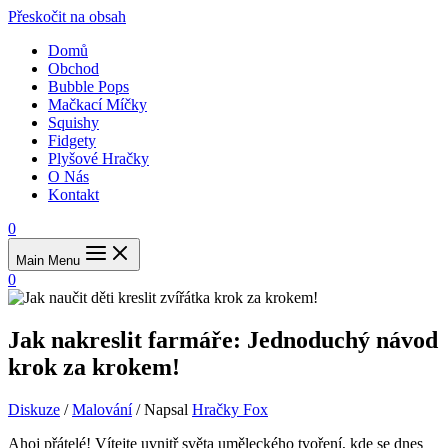
Přeskočit na obsah
Domů
Obchod
Bubble Pops
Mačkací Míčky
Squishy
Fidgety
Plyšové Hračky
O Nás
Kontakt
0
Main Menu
0
Jak nakreslit farmáře: Jednoduchý návod
krok za krokem!
Diskuze
/
Malování
/ Napsal
Hračky Fox
Ahoj přátelé! Vítejte uvnitř světa uměleckého tvoření, kde se dnes