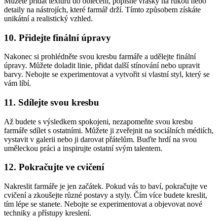
Můžete přidat texturu do oblečení, popisné vrásky na rukou nebo
detaily na nástrojích, které farmář drží. Tímto způsobem získáte
unikátní a realistický vzhled.
10. Přidejte finální úpravy
Nakonec si prohlédněte svou kresbu farmáře a udělejte finální
úpravy. Můžete doladit linie, přidat další stínování nebo upravit
barvy. Nebojte se experimentovat a vytvořit si vlastní styl, který se
vám líbí.
11. Sdílejte svou kresbu
Až budete s výsledkem spokojeni, nezapomeňte svou kresbu
farmáře sdílet s ostatními. Můžete ji zveřejnit na sociálních médiích,
vystavit v galerii nebo ji darovat přátelům. Buďte hrdí na svou
uměleckou práci a inspirujte ostatní svým talentem.
12. Pokračujte ve cvičení
Nakreslit farmáře je jen začátek. Pokud vás to baví, pokračujte ve
cvičení a zkoušejte různé postavy a styly. Čím více budete kreslit,
tím lépe se stanete. Nebojte se experimentovat a objevovat nové
techniky a přístupy kreslení.