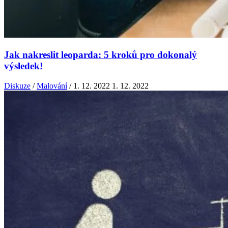
Jak nakreslit leoparda: 5 kroků pro dokonalý
výsledek!
Diskuze
/
Malování
/
1. 12. 2022
1. 12. 2022