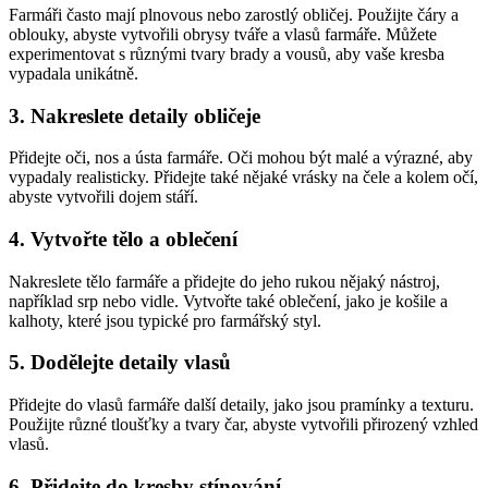
Farmáři často mají plnovous nebo zarostlý obličej. Použijte čáry a
oblouky, abyste vytvořili obrysy tváře a vlasů farmáře. Můžete
experimentovat s různými tvary brady a vousů, aby vaše kresba
vypadala unikátně.
3. Nakreslete detaily obličeje
Přidejte oči, nos a ústa farmáře. Oči mohou být malé a výrazné, aby
vypadaly realisticky. Přidejte také nějaké vrásky na čele a kolem očí,
abyste vytvořili dojem stáří.
4. Vytvořte tělo a oblečení
Nakreslete tělo farmáře a přidejte do jeho rukou nějaký nástroj,
například srp nebo vidle. Vytvořte také oblečení, jako je košile a
kalhoty, které jsou typické pro farmářský styl.
5. Dodělejte detaily vlasů
Přidejte do vlasů farmáře další detaily, jako jsou pramínky a texturu.
Použijte různé tloušťky a tvary čar, abyste vytvořili přirozený vzhled
vlasů.
6. Přidejte do kresby stínování