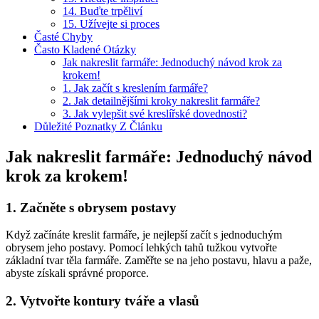
14. Buďte trpěliví
15. Užívejte si proces
Časté Chyby
Často Kladené Otázky
Jak nakreslit farmáře: Jednoduchý návod krok za
krokem!
1. Jak začít s kreslením farmáře?
2. Jak detailnějšími kroky nakreslit farmáře?
3. Jak vylepšit své kreslířské dovednosti?
Důležité Poznatky Z Článku
Jak nakreslit farmáře: Jednoduchý návod
krok za krokem!
1. Začněte s obrysem postavy
Když začínáte kreslit farmáře, je nejlepší začít s jednoduchým
obrysem jeho postavy. Pomocí lehkých tahů tužkou vytvořte
základní tvar těla farmáře. Zaměřte se na jeho postavu, hlavu a paže,
abyste získali správné proporce.
2. Vytvořte kontury tváře a vlasů