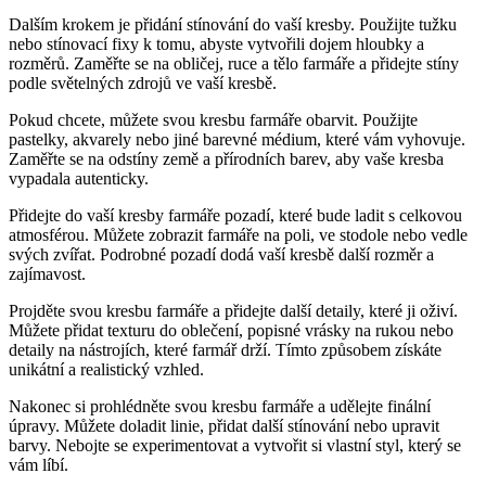
Dalším krokem je přidání stínování do vaší kresby. Použijte tužku
nebo stínovací fixy k tomu, abyste vytvořili dojem hloubky a
rozměrů. Zaměřte se na obličej, ruce a tělo farmáře a přidejte stíny
podle světelných zdrojů ve vaší kresbě.
Pokud chcete, můžete svou kresbu farmáře obarvit. Použijte
pastelky, akvarely nebo jiné barevné médium, které vám vyhovuje.
Zaměřte se na odstíny země a přírodních barev, aby vaše kresba
vypadala autenticky.
Přidejte do vaší kresby farmáře pozadí, které bude ladit s celkovou
atmosférou. Můžete zobrazit farmáře na poli, ve stodole nebo vedle
svých zvířat. Podrobné pozadí dodá vaší kresbě další rozměr a
zajímavost.
Projděte svou kresbu farmáře a přidejte další detaily, které ji oživí.
Můžete přidat texturu do oblečení, popisné vrásky na rukou nebo
detaily na nástrojích, které farmář drží. Tímto způsobem získáte
unikátní a realistický vzhled.
Nakonec si prohlédněte svou kresbu farmáře a udělejte finální
úpravy. Můžete doladit linie, přidat další stínování nebo upravit
barvy. Nebojte se experimentovat a vytvořit si vlastní styl, který se
vám líbí.