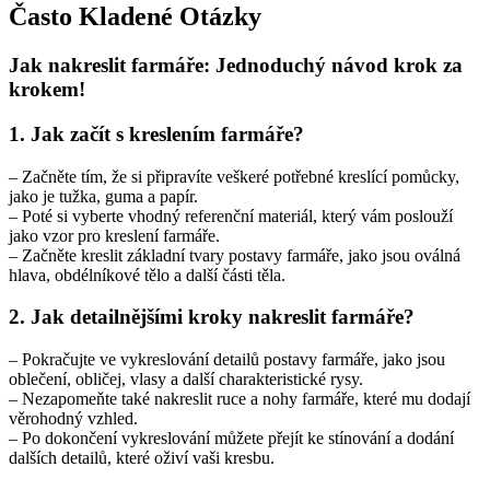
Často Kladené Otázky
Jak nakreslit farmáře: Jednoduchý návod krok za
krokem!
1. Jak začít s kreslením farmáře?
– Začněte tím, že si připravíte veškeré potřebné kreslící pomůcky,
jako je tužka, guma a papír.
– Poté si vyberte vhodný referenční materiál, který vám poslouží
jako vzor pro kreslení farmáře.
– Začněte kreslit základní tvary postavy farmáře, jako jsou oválná
hlava, obdélníkové tělo a další části těla.
2. Jak detailnějšími kroky nakreslit farmáře?
– Pokračujte ve vykreslování detailů postavy farmáře, jako jsou
oblečení, obličej, vlasy a další charakteristické rysy.
– Nezapomeňte také nakreslit ruce a nohy farmáře, které mu dodají
věrohodný vzhled.
– Po dokončení vykreslování můžete přejít ke stínování a dodání
dalších detailů, které oživí vaši kresbu.