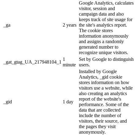
Google Analytics, calculates
visitor, session and
campaign data and also
keeps track of site usage for
_ga
2 years
the site's analytics report.
The cookie stores
information anonymously
and assigns a randomly
generated number to
recognize unique visitors.
1
Set by Google to distinguish
_gat_gtag_UA_217948104_1
minute
users.
Installed by Google
Analytics, _gid cookie
stores information on how
visitors use a website, while
also creating an analytics
report of the website's
_gid
1 day
performance. Some of the
data that are collected
include the number of
visitors, their source, and
the pages they visit
anonymously.