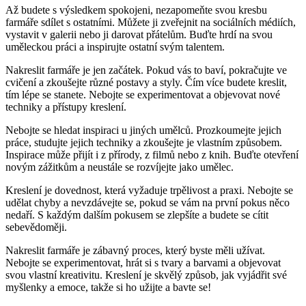
Až budete s výsledkem spokojeni, nezapomeňte svou kresbu
farmáře sdílet s ostatními. Můžete ji zveřejnit na sociálních médiích,
vystavit v galerii nebo ji darovat přátelům. Buďte hrdí na svou
uměleckou práci a inspirujte ostatní svým talentem.
Nakreslit farmáře je jen začátek. Pokud vás to baví, pokračujte ve
cvičení a zkoušejte různé postavy a styly. Čím více budete kreslit,
tím lépe se stanete. Nebojte se experimentovat a objevovat nové
techniky a přístupy kreslení.
Nebojte se hledat inspiraci u jiných umělců. Prozkoumejte jejich
práce, studujte jejich techniky a zkoušejte je vlastním způsobem.
Inspirace může přijít i z přírody, z filmů nebo z knih. Buďte otevření
novým zážitkům a neustále se rozvíjejte jako umělec.
Kreslení je dovednost, která vyžaduje trpělivost a praxi. Nebojte se
udělat chyby a nevzdávejte se, pokud se vám na první pokus něco
nedaří. S každým dalším pokusem se zlepšíte a budete se cítit
sebevědoměji.
Nakreslit farmáře je zábavný proces, který byste měli užívat.
Nebojte se experimentovat, hrát si s tvary a barvami a objevovat
svou vlastní kreativitu. Kreslení je skvělý způsob, jak vyjádřit své
myšlenky a emoce, takže si ho užijte a bavte se!