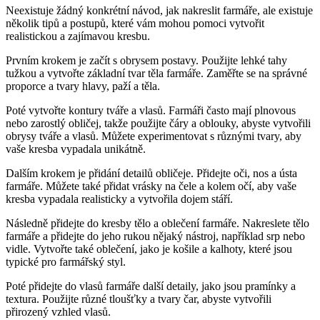
Neexistuje žádný konkrétní návod, jak nakreslit farmáře, ale existuje
několik tipů a postupů, které vám mohou pomoci vytvořit
realistickou a zajímavou kresbu.
Prvním krokem je začít s obrysem postavy. Použijte lehké tahy
tužkou a vytvořte základní tvar těla farmáře. Zaměřte se na správné
proporce a tvary hlavy, paží a těla.
Poté vytvořte kontury tváře a vlasů. Farmáři často mají plnovous
nebo zarostlý obličej, takže použijte čáry a oblouky, abyste vytvořili
obrysy tváře a vlasů. Můžete experimentovat s různými tvary, aby
vaše kresba vypadala unikátně.
Dalším krokem je přidání detailů obličeje. Přidejte oči, nos a ústa
farmáře. Můžete také přidat vrásky na čele a kolem očí, aby vaše
kresba vypadala realisticky a vytvořila dojem stáří.
Následně přidejte do kresby tělo a oblečení farmáře. Nakreslete tělo
farmáře a přidejte do jeho rukou nějaký nástroj, například srp nebo
vidle. Vytvořte také oblečení, jako je košile a kalhoty, které jsou
typické pro farmářský styl.
Poté přidejte do vlasů farmáře další detaily, jako jsou pramínky a
textura. Použijte různé tloušťky a tvary čar, abyste vytvořili
přirozený vzhled vlasů.