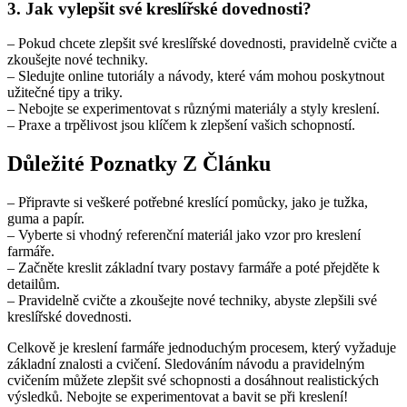
3. Jak vylepšit své kreslířské dovednosti?
– Pokud chcete zlepšit své kreslířské dovednosti, pravidelně cvičte a
zkoušejte nové techniky.
– Sledujte online tutoriály a návody, které vám mohou poskytnout
užitečné tipy a triky.
– Nebojte se experimentovat s různými materiály a styly kreslení.
– Praxe a trpělivost jsou klíčem k zlepšení vašich schopností.
Důležité Poznatky Z Článku
– Připravte si veškeré potřebné kreslící pomůcky, jako je tužka,
guma a papír.
– Vyberte si vhodný referenční materiál jako vzor pro kreslení
farmáře.
– Začněte kreslit základní tvary postavy farmáře a poté přejděte k
detailům.
– Pravidelně cvičte a zkoušejte nové techniky, abyste zlepšili své
kreslířské dovednosti.
Celkově je kreslení farmáře jednoduchým procesem, který vyžaduje
základní znalosti a cvičení. Sledováním návodu a pravidelným
cvičením můžete zlepšit své schopnosti a dosáhnout realistických
výsledků. Nebojte se experimentovat a bavit se při kreslení!