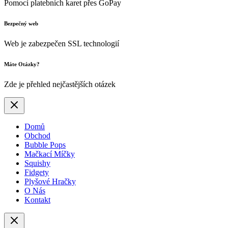
Pomocí platebních karet přes GoPay
Bezpečný web
Web je zabezpečen SSL technologií
Máte Otázky?
Zde je přehled nejčastějších otázek
Domů
Obchod
Bubble Pops
Mačkací Míčky
Squishy
Fidgety
Plyšové Hračky
O Nás
Kontakt