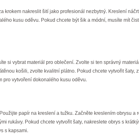
za krokem nakreslit šití jako profesionál nezbytný. Kreslení náčr
alého kusu oděvu. Pokud chcete být šik a módní, musíte mít čis
te si vybrat materiál pro oblečení. Zvolte si ten správný materi
těnou košili, zvolte kvalitní plátno. Pokud chcete vytvořit šaty, 
m pro vytvoření dokonalého kusu oděvu.
 Použijte papír na kreslení a tužku. Začněte kreslením obrysu a
átkými rukávy. Pokud chcete vytvořit šaty, nakreslete obrys s krá
rys s kapsami.