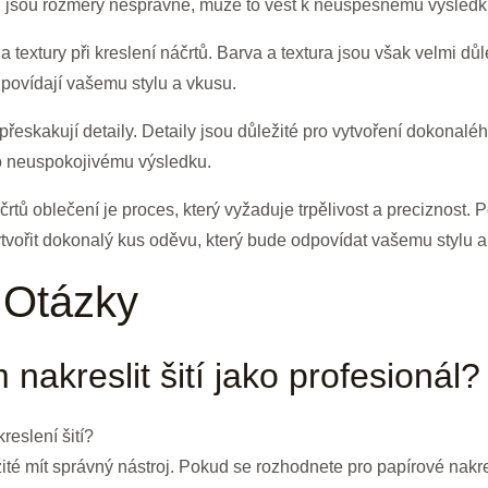
jsou rozměry nesprávné, může to vést k neúspěšnému výsledk
a textury při kreslení náčrtů. Barva a textura jsou však velmi dů
dpovídají vašemu stylu a vkusu.
že přeskakují detaily. Detaily jsou důležité pro vytvoření dokona
o neuspokojivému výsledku.
črtů oblečení je proces, který vyžaduje trpělivost a preciznost. 
tvořit dokonalý kus oděvu, který bude odpovídat vašemu stylu a
 Otázky
nakreslit šití jako profesionál?
reslení šití?
žité mít správný nástroj. Pokud se rozhodnete pro papírové nakre