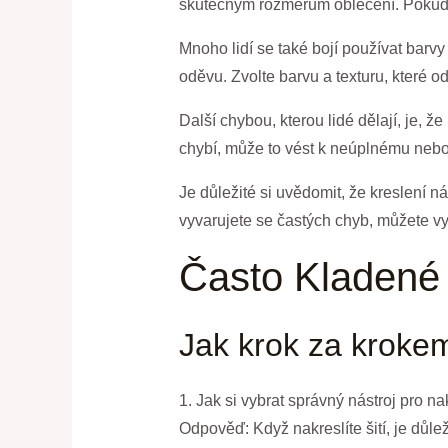
skutečným rozměrům oblečení. Pokud 
Mnoho lidí se také bojí používat barvy 
oděvu. Zvolte barvu a texturu, které o
Další chybou, kterou lidé dělají, je, 
chybí, může to vést k neúplnému neb
Je důležité si uvědomit, že kreslení ná
vyvarujete se častých chyb, můžete vy
Často Kladené
Jak krok za krokem 
1. Jak si vybrat správný nástroj pro nak
Odpověď: Když nakreslíte šití, je důle