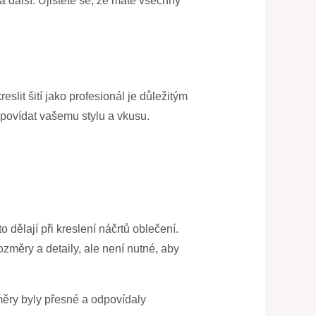
a další. Ujistěte se, že máte všechny
lit šití jako profesionál je důležitým
dpovídat vašemu stylu a vkusu.
o dělají při kreslení náčrtů oblečení.
ozměry a detaily, ale není nutné, aby
ozměry byly přesné a odpovídaly