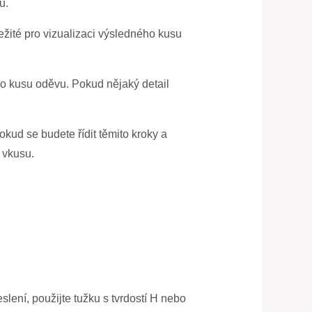
u.
ležité pro vizualizaci výsledného kusu
lého kusu oděvu. Pokud nějaký detail
Pokud se budete řídit těmito kroky a
 vkusu.
slení, použijte tužku s tvrdostí H nebo