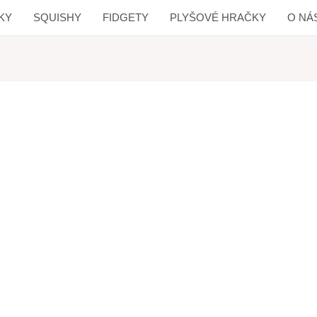
KY
SQUISHY
FIDGETY
PLYŠOVÉ HRAČKY
O NÁ