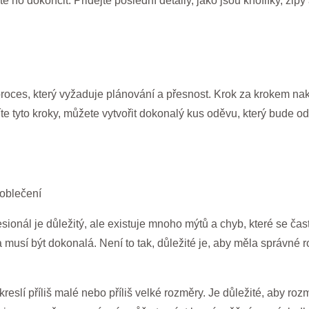
ho dokončit. Přidejte poslední detaily, jako jsou knoflíky, zipy 
ces, který vyžaduje plánování a přesnost. Krok za krokem nakres
e tyto kroky, můžete vytvořit dokonalý kus oděvu, který bude o
 oblečení
esionál je důležitý, ale existuje mnoho mýtů a chyb, které se čast
 musí být dokonalá. Není to tak, důležité je, aby měla správné r
e kreslí příliš malé nebo příliš velké rozměry. Je důležité, aby r