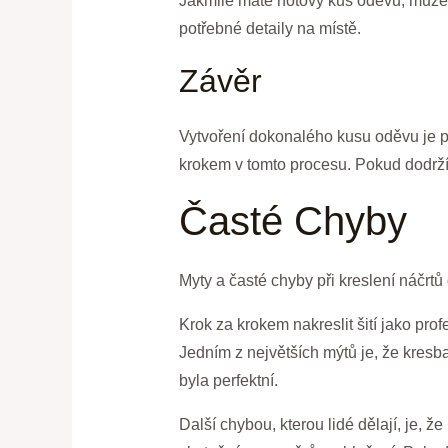
Jakmile máte hotový kus oděvu, můžete 
potřebné detaily na místě.
Závěr
Vytvoření dokonalého kusu oděvu je pro
krokem v tomto procesu. Pokud dodržít
Časté Chyby
Myty a časté chyby při kreslení náčrtů
Krok za krokem nakreslit šití jako prof
Jedním z největších mýtů je, že kresba
byla perfektní.
Další chybou, kterou lidé dělají, je, ž