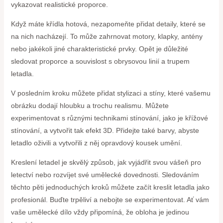
vykazovat realistické proporce.
Když máte křídla hotová, nezapomeňte přidat detaily, které se
na nich nacházejí. To může zahrnovat motory, klapky, antény
nebo jakékoli jiné charakteristické prvky. Opět je důležité
sledovat proporce a souvislost s obrysovou linií a trupem
letadla.
V posledním kroku můžete přidat stylizaci a stíny, které vašemu
obrázku dodají hloubku a trochu realismu. Můžete
experimentovat s různými technikami stínování, jako je křížové
stínování, a vytvořit tak efekt 3D. Přidejte také barvy, abyste
letadlo oživili a vytvořili z něj opravdový kousek umění.
Kreslení letadel je skvělý způsob, jak vyjádřit svou vášeň pro
letectví nebo rozvíjet své umělecké dovednosti. Sledováním
těchto pěti jednoduchých kroků můžete začít kreslit letadla jako
profesionál. Buďte trpěliví a nebojte se experimentovat. Ať vám
vaše umělecké dílo vždy připomíná, že obloha je jedinou