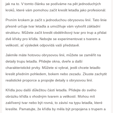
jak na to. V tomto článku se podíváme na pět jednoduchých
kroků, které vám pomohou začít kreslit letadla jako profesionál.
Prvním krokem je začít s jednoduchou obrysovou linií. Tato linie
přesně určuje tvar letadla a umožňuje vám vytvořit základní
strukturu. Můžete začít kreslit obdélníkový tvar pro trup a přidat
dvě křivky pro křídla. Nebojte se experimentovat s tvarem a
velikostí, ať výsledek odpovídá vaší představě.
Jakmile máte hotovou obrysovou linii, můžete se zaměřit na
detaily trupu letadla. Přidejte okna, dveře a další
charakteristické prvky. Můžete si vybrat, jestli chcete letadlo
kreslit předním pohledem, bokem nebo zezadu. Zkuste zachytit
realistické proporce a propojte detaily s obrysovou linií.
Křídla jsou další důležitou částí letadla. Přidejte do svého
obrázku křídla s vhodným tvarem a velikostí. Mohou mít
zakřivený tvar nebo být rovná, to závisí na typu letadla, které
kreslíte. Pamatujte, že křídla by měla být propojena s trupem a