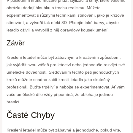
V posledním kroku můžete přidat stylizaci a stíny, které vašemu
obrázku dodají hloubku a trochu realismu. Můžete
experimentovat s různými technikami stínování, jako je křížové
stínování, a vytvořit tak efekt 3D. Přidejte také barvy, abyste
letadlo oživili a vytvořili z něj opravdový kousek umění.
Závěr
Kreslení letadel může být zábavným a kreativním způsobem,
jak vyjádřit svou vášeň pro letectví nebo jednoduše rozvíjet své
umělecké dovednosti. Sledováním těchto pěti jednoduchých
kroků můžete snadno začít kreslit letadla jako skutečný
profesionál. Buďte trpěliví a nebojte se experimentovat. Ať vám
vaše umělecké dílo vždy připomíná, že obloha je jedinou
hranicí.
Časté Chyby
Kreslení letadel může být zábavné a jednoduché, pokud víte,