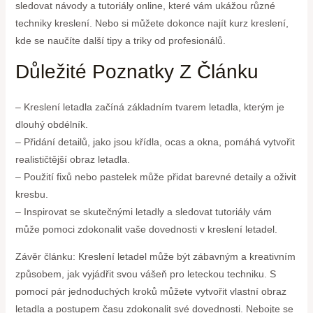
sledovat návody a tutoriály online, které vám ukážou různé
techniky kreslení. Nebo si můžete dokonce najít kurz kreslení,
kde se naučíte další tipy a triky od profesionálů.
Důležité Poznatky Z Článku
– Kreslení letadla začíná základním tvarem letadla, kterým je
dlouhý obdélník.
– Přidání detailů, jako jsou křídla, ocas a okna, pomáhá vytvořit
realističtější obraz letadla.
– Použití fixů nebo pastelek může přidat barevné detaily a oživit
kresbu.
– Inspirovat se skutečnými letadly a sledovat tutoriály vám
může pomoci zdokonalit vaše dovednosti v kreslení letadel.
Závěr článku: Kreslení letadel může být zábavným a kreativním
způsobem, jak vyjádřit svou vášeň pro leteckou techniku. S
pomocí pár jednoduchých kroků můžete vytvořit vlastní obraz
letadla a postupem času zdokonalit své dovednosti. Nebojte se