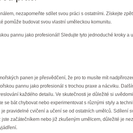
nálem, nezapomeňte sdílet svou práci s ostatními. Získejte zpět
aké pomůže budovat svou vlastní uměleckou komunitu.
kou pannu jako profesionál! Sledujte tyto jednoduché kroky a užij
ořských panen je přesvědčení, že pro to musíte mít nadpřiroz
mořskou pannu jako profesionál s trochou praxe a nácviku. Dalš
lování každého detailu. Ve skutečnosti je důležité si uvědomit,
íte se bát chybovat nebo experimentovat s různými styly a tech
 je pravidelné cvičení a učení se od ostatních umělců. Sdílení
už jste začátečníkem nebo již zkušeným umělcem, důležité je ne
yjádření.