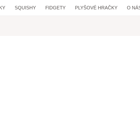
KY
SQUISHY
FIDGETY
PLYŠOVÉ HRAČKY
O NÁ