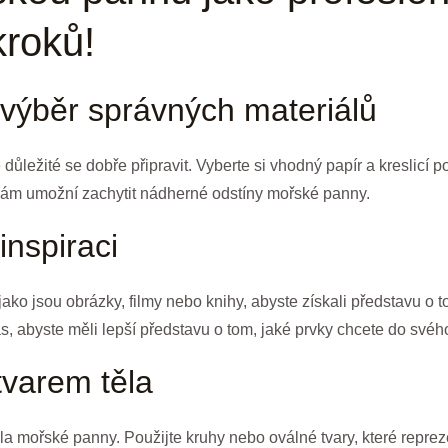
roků!
 výběr správných materiálů
ůležité se dobře připravit. Vyberte si vhodný papír a kreslicí p
 vám umožní zachytit nádherné odstíny mořské panny.
inspiraci
jako jsou obrázky, filmy nebo knihy, abyste získali představu o
cas, abyste měli lepší představu o tom, jaké prvky chcete do svéh
tvarem těla
a mořské panny. Použijte kruhy nebo oválné tvary, které repreze