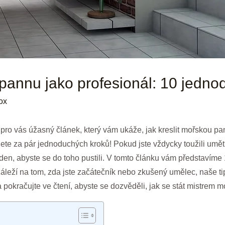
 pannu jako profesionál: 10 jedno
ox
pro vás úžasný článek, který vám ukáže, jak kreslit mořskou pan
nete za pár jednoduchých kroků! Pokud jste vždycky toužili umět
ý den, abyste se do toho pustili. V tomto článku vám představím
leží na tom, zda jste začátečník nebo zkušený umělec, naše t
pokračujte ve čtení, abyste se dozvěděli, jak se stát mistrem 