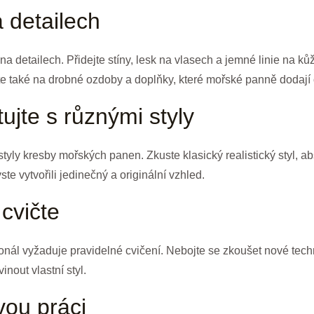
a detailech
a detailech. Přidejte stíny, lesk na vlasech a jemné linie na ků
 také na drobné ozdoby a doplňky, které mořské panně dodají 
ujte s různými styly
tyly kresby mořských panen. Zkuste klasický realistický styl, 
yste vytvořili jedinečný a originální vzhled.
cvičte
nál vyžaduje pravidelné cvičení. Nebojte se zkoušet nové tech
nout vlastní styl.
vou práci