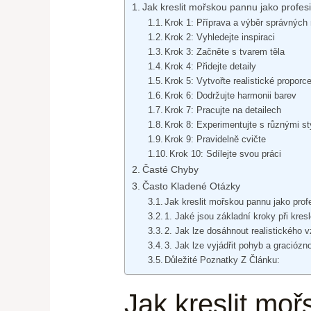
Jak kreslit mořskou pannu jako profes
Krok 1: Příprava a výběr správných 
Krok 2: Vyhledejte inspiraci
Krok 3: Začněte s tvarem těla
Krok 4: Přidejte detaily
Krok 5: Vytvořte realistické proporc
Krok 6: Dodržujte harmonii barev
Krok 7: Pracujte na detailech
Krok 8: Experimentujte s různými st
Krok 9: Pravidelně cvičte
Krok 10: Sdílejte svou práci
Časté Chyby
Často Kladené Otázky
Jak kreslit mořskou pannu jako prof
1. Jaké jsou základní kroky při kre
2. Jak lze dosáhnout realistického
3. Jak lze vyjádřit pohyb a gracióz
Důležité Poznatky Z Článku:
Jak kreslit moř