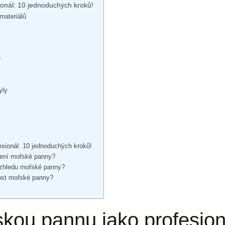
ionál: 10 jednoduchých kroků!
materiálů
e
yly
esionál: 10 jednoduchých kroků!
slení mořské panny?
 vzhledu mořské panny?
nost mořské panny?
skou pannu jako profesion