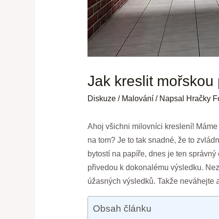
Jak kreslit mořskou
Diskuze
/
Malování
/ Napsal
Hračky F
Ahoj všichni milovníci kreslení! Máme 
na tom? Je to tak snadné, že to zvlád
bytostí na papíře, dnes je ten správn
přivedou k dokonalému výsledku. Nezá
úžasných výsledků. Takže neváhejte a 
Obsah článku