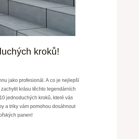
duchých kroků!
nu jako profesionál. A co je nejlepší
 zachytit krásu těchto legendárních
e 10 jednoduchých kroků, které vás
ipy a triky vám pomohou dosáhnout
mořských panen!