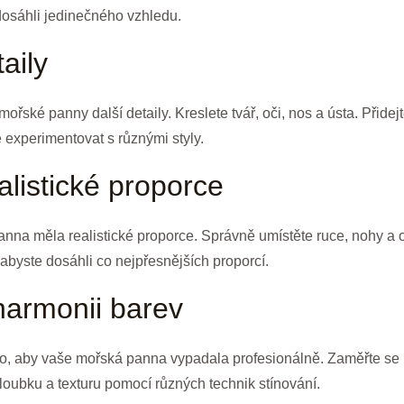
dosáhli jedinečného vzhledu.
aily
mořské panny další detaily. Kreslete tvář, oči, nos a ústa. Přidejt
e experimentovat s různými styly.
alistické proporce
 panna měla realistické proporce. Správně umístěte ruce, nohy 
, abyste dosáhli co nejpřesnějších proporcí.
harmonii barev
to, aby vaše mořská panna vypadala profesionálně. Zaměřte se n
hloubku a texturu pomocí různých technik stínování.