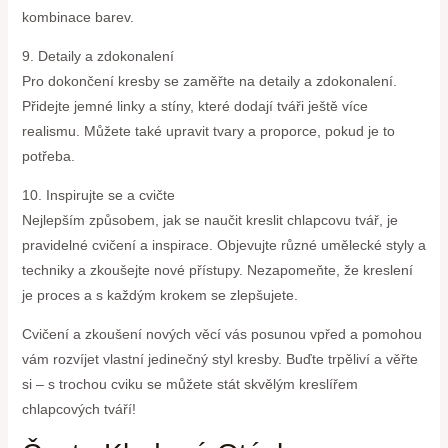
kombinace barev.
9. Detaily a zdokonalení
Pro dokončení kresby se zaměřte na detaily a zdokonalení.
Přidejte jemné linky a stíny, které dodají tváři ještě více
realismu. Můžete také upravit tvary a proporce, pokud je to
potřeba.
10. Inspirujte se a cvičte
Nejlepším způsobem, jak se naučit kreslit chlapcovu tvář, je
pravidelné cvičení a inspirace. Objevujte různé umělecké styly a
techniky a zkoušejte nové přístupy. Nezapomeňte, že kreslení
je proces a s každým krokem se zlepšujete.
Cvičení a zkoušení nových věcí vás posunou vpřed a pomohou
vám rozvíjet vlastní jedinečný styl kresby. Buďte trpěliví a věřte
si – s trochou cviku se můžete stát skvělým kreslířem
chlapcových tváří!