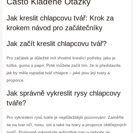
Často Kladené Otázky
Jak kreslit chlapcovu tvář: Krok za
krokem návod pro začátečníky
Jak začít kreslit chlapcovu tvář?
Pro začátek je důležité mít vhodné kreslící potřeby, jako je
tužka, guma a papír. Poté můžete začít tím, že si představíte,
jak by měla vypadat tvář chlapce – jaké jsou její tvary a
proporce.
Jak správně vykreslit rysy chlapcovy
tváře?
Pro vykreslení rysů tváře je nejdůležitější pozorování. Zaměřte
se na tvar očí, nosu, úst a také na tvary a proporce obličejových
svalů. Postupně vykreslujte jednotlivé rysy a nebojte se