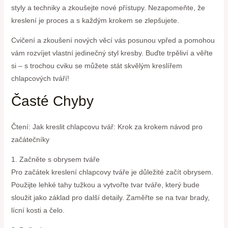
styly a techniky a zkoušejte nové přístupy. Nezapomeňte, že
kreslení je proces a s každým krokem se zlepšujete.
Cvičení a zkoušení nových věcí vás posunou vpřed a pomohou
vám rozvíjet vlastní jedinečný styl kresby. Buďte trpěliví a věřte
si – s trochou cviku se můžete stát skvělým kreslířem
chlapcových tváří!
Časté Chyby
Čtení: Jak kreslit chlapcovu tvář: Krok za krokem návod pro
začátečníky
1. Začněte s obrysem tváře
Pro začátek kreslení chlapcovy tváře je důležité začít obrysem.
Použijte lehké tahy tužkou a vytvořte tvar tváře, který bude
sloužit jako základ pro další detaily. Zaměřte se na tvar brady,
lícní kosti a čelo.