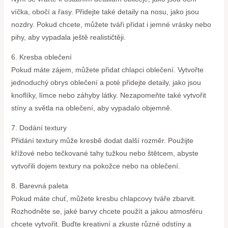
víčka, obočí a řasy. Přidejte také detaily na nosu, jako jsou
nozdry. Pokud chcete, můžete tváři přidat i jemné vrásky nebo
pihy, aby vypadala ještě realističtěji.
6. Kresba oblečení
Pokud máte zájem, můžete přidat chlapci oblečení. Vytvořte
jednoduchý obrys oblečení a poté přidejte detaily, jako jsou
knoflíky, límce nebo záhyby látky. Nezapomeňte také vytvořit
stíny a světla na oblečení, aby vypadalo objemně.
7. Dodání textury
Přidání textury může kresbě dodat další rozměr. Použijte
křížové nebo tečkované tahy tužkou nebo štětcem, abyste
vytvořili dojem textury na pokožce nebo na oblečení.
8. Barevná paleta
Pokud máte chuť, můžete kresbu chlapcovy tváře zbarvit.
Rozhodněte se, jaké barvy chcete použít a jakou atmosféru
chcete vytvořit. Buďte kreativní a zkuste různé odstíny a