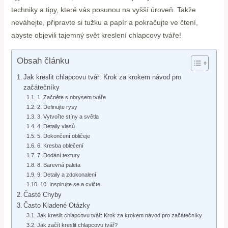
techniky a tipy, které vás posunou na vyšší úroveň. Takže
neváhejte, připravte si tužku a papír a pokračujte ve čtení,
abyste objevili tajemný svět kreslení chlapcovy tváře!
Obsah článku
Jak kreslit chlapcovu tvář: Krok za krokem návod pro
začátečníky
1. Začněte s obrysem tváře
2. Definujte rysy
3. Vytvořte stíny a světla
4. Detaily vlasů
5. Dokončení obličeje
6. Kresba oblečení
7. Dodání textury
8. Barevná paleta
9. Detaily a zdokonalení
10. Inspirujte se a cvičte
Časté Chyby
Často Kladené Otázky
Jak kreslit chlapcovu tvář: Krok za krokem návod pro začátečníky
Jak začít kreslit chlapcovu tvář?