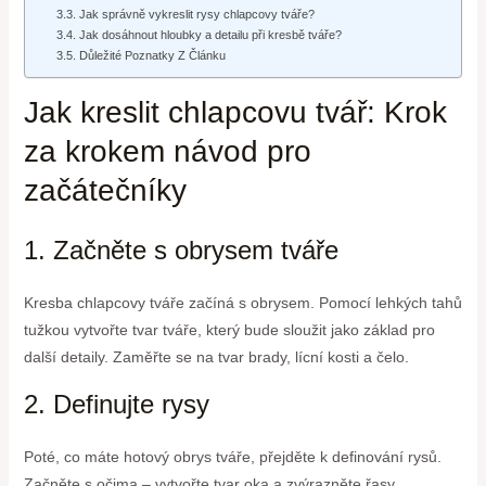
Jak správně vykreslit rysy chlapcovy tváře?
Jak dosáhnout hloubky a detailu při kresbě tváře?
Důležité Poznatky Z Článku
Jak kreslit chlapcovu tvář: Krok
za krokem návod pro
začátečníky
1. Začněte s obrysem tváře
Kresba chlapcovy tváře začíná s obrysem. Pomocí lehkých tahů
tužkou vytvořte tvar tváře, který bude sloužit jako základ pro
další detaily. Zaměřte se na tvar brady, lícní kosti a čelo.
2. Definujte rysy
Poté, co máte hotový obrys tváře, přejděte k definování rysů.
Začněte s očima – vytvořte tvar oka a zvýrazněte řasy.