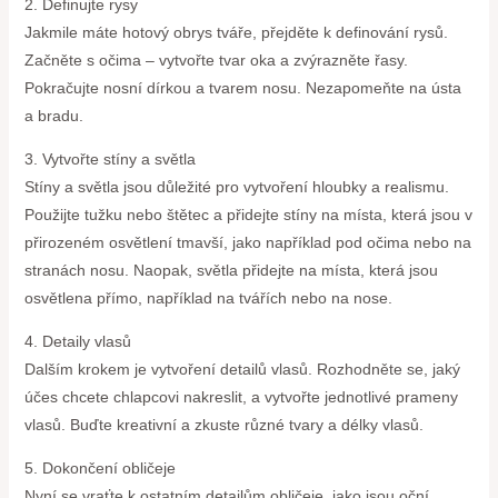
2. Definujte rysy
Jakmile máte hotový obrys tváře, přejděte k definování rysů.
Začněte s očima – vytvořte tvar oka a zvýrazněte řasy.
Pokračujte nosní dírkou a tvarem nosu. Nezapomeňte na ústa
a bradu.
3. Vytvořte stíny a světla
Stíny a světla jsou důležité pro vytvoření hloubky a realismu.
Použijte tužku nebo štětec a přidejte stíny na místa, která jsou v
přirozeném osvětlení tmavší, jako například pod očima nebo na
stranách nosu. Naopak, světla přidejte na místa, která jsou
osvětlena přímo, například na tvářích nebo na nose.
4. Detaily vlasů
Dalším krokem je vytvoření detailů vlasů. Rozhodněte se, jaký
účes chcete chlapcovi nakreslit, a vytvořte jednotlivé prameny
vlasů. Buďte kreativní a zkuste různé tvary a délky vlasů.
5. Dokončení obličeje
Nyní se vraťte k ostatním detailům obličeje, jako jsou oční