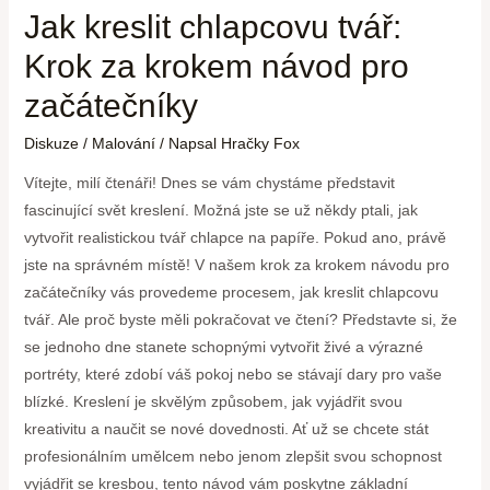
Jak kreslit chlapcovu tvář:
Krok za krokem návod pro
začátečníky
Diskuze
/
Malování
/ Napsal
Hračky Fox
Vítejte, milí čtenáři! Dnes se vám chystáme představit
fascinující svět kreslení. Možná jste se už někdy ptali, jak
vytvořit realistickou tvář chlapce na papíře. Pokud ano, právě
jste na správném místě! V našem krok za krokem návodu pro
začátečníky vás provedeme procesem, jak kreslit chlapcovu
tvář. Ale proč byste měli pokračovat ve čtení? Představte si, že
se jednoho dne stanete schopnými vytvořit živé a výrazné
portréty, které zdobí váš pokoj nebo se stávají dary pro vaše
blízké. Kreslení je skvělým způsobem, jak vyjádřit svou
kreativitu a naučit se nové dovednosti. Ať už se chcete stát
profesionálním umělcem nebo jenom zlepšit svou schopnost
vyjádřit se kresbou, tento návod vám poskytne základní