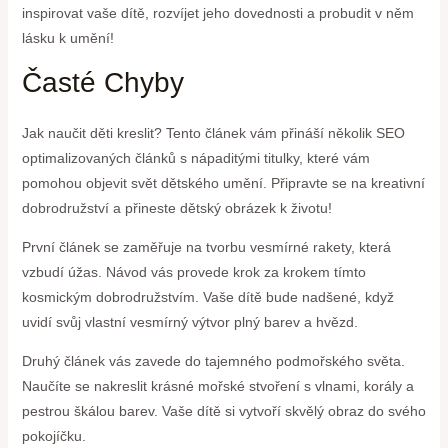
inspirovat vaše dítě, rozvíjet jeho dovednosti a probudit v něm
lásku k umění!
Časté Chyby
Jak naučit děti kreslit? Tento článek vám přináší několik SEO
optimalizovaných článků s nápaditými titulky, které vám
pomohou objevit svět dětského umění. Připravte se na kreativní
dobrodružství a přineste dětský obrázek k životu!
První článek se zaměřuje na tvorbu vesmírné rakety, která
vzbudí úžas. Návod vás provede krok za krokem tímto
kosmickým dobrodružstvím. Vaše dítě bude nadšené, když
uvidí svůj vlastní vesmírný výtvor plný barev a hvězd.
Druhý článek vás zavede do tajemného podmořského světa.
Naučíte se nakreslit krásné mořské stvoření s vlnami, korály a
pestrou škálou barev. Vaše dítě si vytvoří skvělý obraz do svého
pokojíčku.