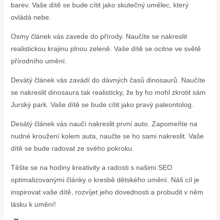
barev. Vaše dítě se bude cítit jako skutečný umělec, který
ovládá nebe.
Osmy článek vás zavede do přírody. Naučíte se nakreslit
realistickou krajinu plnou zeleně. Vaše dítě se ocitne ve světě
přírodního umění.
Devátý článek vás zavádí do dávných časů dinosaurů. Naučíte
se nakreslit dinosaura tak realisticky, že by ho mohl zkrotit sám
Jurský park. Vaše dítě se bude cítit jako pravý paleontolog.
Desátý článek vás naučí nakreslit první auto. Zapomeňte na
nudné kroužení kolem auta, naučte se ho sami nakreslit. Vaše
dítě se bude radovat ze svého pokroku.
Těšte se na hodiny kreativity a radosti s našimi SEO
optimalizovanými články o kresbě dětského umění. Náš cíl je
inspirovat vaše dítě, rozvíjet jeho dovednosti a probudit v něm
lásku k umění!