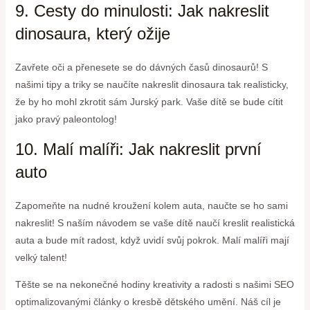
9. Cesty do minulosti: Jak nakreslit
dinosaura, který ožije
Zavřete oči a přenesete se do dávných časů dinosaurů! S
našimi tipy a triky se naučíte nakreslit dinosaura tak realisticky,
že by ho mohl zkrotit sám Jurský park. Vaše dítě se bude cítit
jako pravý paleontolog!
10. Malí malíři: Jak nakreslit první
auto
Zapomeňte na nudné kroužení kolem auta, naučte se ho sami
nakreslit! S naším návodem se vaše dítě naučí kreslit realistická
auta a bude mít radost, když uvidí svůj pokrok. Malí malíři mají
velký talent!
Těšte se na nekonečné hodiny kreativity a radosti s našimi SEO
optimalizovanými články o kresbě dětského umění. Náš cíl je