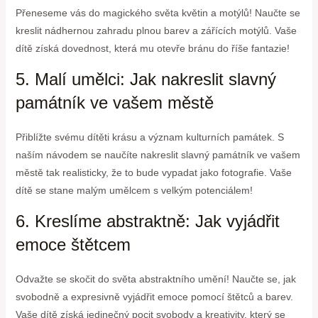
Přeneseme vás do magického světa květin a motýlů! Naučte se
kreslit nádhernou zahradu plnou barev a zářících motýlů. Vaše
dítě získá dovednost, která mu otevře bránu do říše fantazie!
5. Malí umělci: Jak nakreslit slavný
památník ve vašem městě
Přiblížte svému dítěti krásu a význam kulturních památek. S
naším návodem se naučíte nakreslit slavný památník ve vašem
městě tak realisticky, že to bude vypadat jako fotografie. Vaše
dítě se stane malým umělcem s velkým potenciálem!
6. Kreslíme abstraktně: Jak vyjádřit
emoce štětcem
Odvažte se skočit do světa abstraktního umění! Naučte se, jak
svobodně a expresivně vyjádřit emoce pomocí štětců a barev.
Vaše dítě získá jedinečný pocit svobody a kreativity, který se