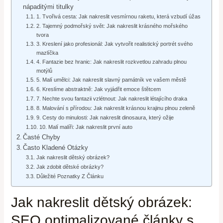
nápaditými titulky
1. Tvořivá cesta: Jak nakreslit vesmírnou raketu, která vzbudí úžas
2. Tajemný podmořský svět: Jak nakreslit krásného mořského
tvora
3. Kreslení jako profesionál: Jak vytvořit realistický portrét svého
mazlíčka
4. Fantazie bez hranic: Jak nakreslit rozkvetlou zahradu plnou
motýlů
5. Malí umělci: Jak nakreslit slavný památník ve vašem městě
6. Kreslíme abstraktně: Jak vyjádřit emoce štětcem
7. Nechte svou fantazii vzlétnout: Jak nakreslit létajícího draka
8. Malování s přírodou: Jak nakreslit krásnou krajinu plnou zeleně
9. Cesty do minulosti: Jak nakreslit dinosaura, který ožije
10. Malí malíři: Jak nakreslit první auto
Časté Chyby
Často Kladené Otázky
Jak nakreslit dětský obrázek?
Jak zdobit dětské obrázky?
Důležité Poznatky Z Článku
Jak nakreslit dětský obrázek:
SEO optimalizované články s