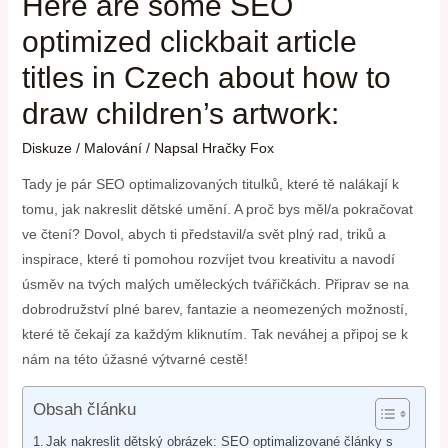
Here are some SEO
optimized clickbait article
titles in Czech about how to
draw children’s artwork:
Diskuze
/
Malování
/ Napsal
Hračky Fox
Tady je pár SEO optimalizovaných titulků, které tě nalákají k
tomu, jak nakreslit dětské umění. A proč bys měl/a pokračovat
ve čtení? Dovol, abych ti představil/a svět plný rad, triků a
inspirace, které ti pomohou rozvíjet tvou kreativitu a navodí
úsměv na tvých malých uměleckých tvářičkách. Připrav se na
dobrodružství plné barev, fantazie a neomezených možností,
které tě čekají za každým kliknutím. Tak neváhej a připoj se k
nám na této úžasné výtvarné cestě!
Obsah článku
Jak nakreslit dětský obrázek: SEO optimalizované články s