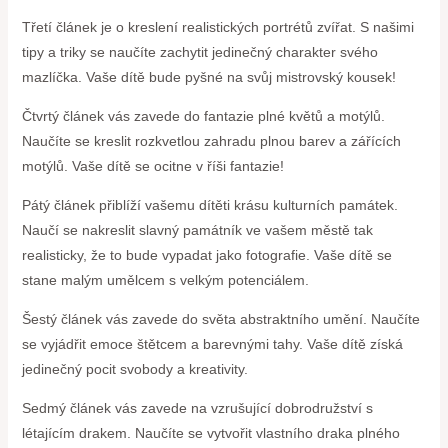
Třetí článek je o kreslení realistických portrétů zvířat. S našimi
tipy a triky se naučíte zachytit jedinečný charakter svého
mazlíčka. Vaše dítě bude pyšné na svůj mistrovský kousek!
Čtvrtý článek vás zavede do fantazie plné květů a motýlů.
Naučíte se kreslit rozkvetlou zahradu plnou barev a zářících
motýlů. Vaše dítě se ocitne v říši fantazie!
Pátý článek přiblíží vašemu dítěti krásu kulturních památek.
Naučí se nakreslit slavný památník ve vašem městě tak
realisticky, že to bude vypadat jako fotografie. Vaše dítě se
stane malým umělcem s velkým potenciálem.
Šestý článek vás zavede do světa abstraktního umění. Naučíte
se vyjádřit emoce štětcem a barevnými tahy. Vaše dítě získá
jedinečný pocit svobody a kreativity.
Sedmý článek vás zavede na vzrušující dobrodružství s
létajícím drakem. Naučíte se vytvořit vlastního draka plného