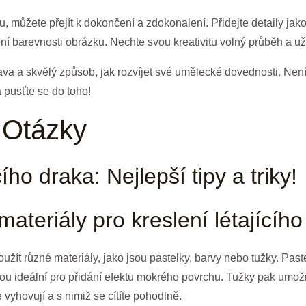
 můžete přejít k dokončení a zdokonalení. Přidejte detaily jako
í barevnosti obrázku. Nechte svou kreativitu volný průběh a užij
bava a skvělý způsob, jak rozvíjet své umělecké dovednosti. Není 
a pusťte se do toho!
 Otázky
cího draka: Nejlepší tipy a triky!
materiály pro kreslení létajícíh
oužít různé materiály, jako jsou pastelky, barvy nebo tužky. Past
u ideální pro přidání efektu mokrého povrchu. Tužky pak umožňuj
 vyhovují a s nimiž se cítíte pohodlně.