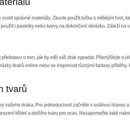
teriálů
té zvolit správné materiály. Zkuste použít tužku s měkkým hrot, 
použít i pastelky nebo barvy na dokončení obrázku. Záleží na 
ředstavu o tom, jak by měl váš drak vypadat. Přemýšlejte o jeho
brázky draků online nebo se inspirovat různými fantasy příběhy.
h tvarů
vary vašeho draka. Pro jednoduchost začněte s oválnou hlavou 
razení křídel a delšího tvaru pro ocas. Nezapomeňte také nakres