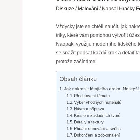
Diskuze
/
Malování
/ Napsal
Hračky F
Vždycky jste se chtěli naučit, jak nak
triky, které vám pomohou vytvořit úžas
Naopak, využiju moderního lidského tó
se snažit popsat každý krok a detail tak
protože začínáme!
Obsah článku
Jak nakreslit létajícího draka: Nejlepší t
Představení tématu
Výběr vhodných materiálů
Návrh a příprava
Kreslení základních tvarů
Detaily a textury
Přidání stínování a světla
Dokončení a zdokonalení