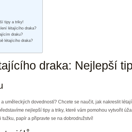
í tipy a triky!
lení létajícího draka?
tajícím draku?
ě létajícího draka?
tajícího draka: Nejlepší tip
u
 a uměleckých dovedností? Chcete se naučit, jak nakreslit létaj
edstavíme nejlepší tipy a triky, které vám pomohou vytvořit úža
 tužku, papír a připravte se na dobrodružství!