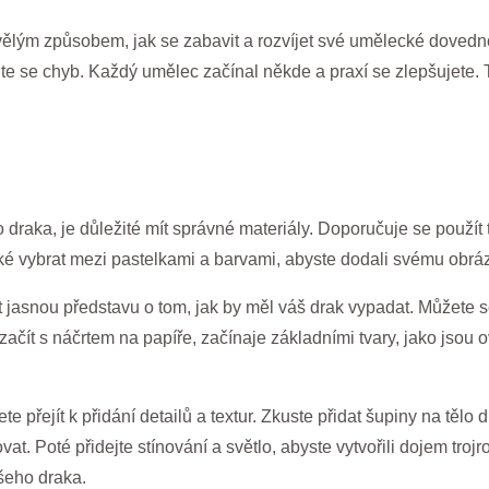
kvělým způsobem, jak se zabavit a rozvíjet své umělecké dovedno
jte se chyb. Každý umělec začínal někde a praxí se zlepšujete. 
ho draka, je důležité mít správné materiály. Doporučuje se použí
také vybrat mezi pastelkami a barvami, abyste dodali svému obrá
jasnou představu o tom, jak by měl váš drak vypadat. Můžete s
ačít s náčrtem na papíře, začínaje základními tvary, jako jsou o
 přejít k přidání detailů a textur. Zkuste přidat šupiny na tělo 
vat. Poté přidejte stínování a světlo, abyste vytvořili dojem t
šeho draka.