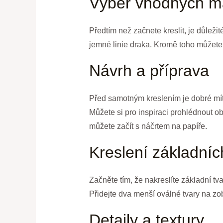
Výběr vhodných ma
Předtím než začnete kreslit, je důleži
jemné linie draka. Kromě toho můžete 
Návrh a příprava
Před samotným kreslením je dobré mít p
Můžete si pro inspiraci prohlédnout o
můžete začít s náčrtem na papíře.
Kreslení základníc
Začněte tím, že nakreslíte základní t
Přidejte dva menší oválné tvary na zob
Detaily a textury