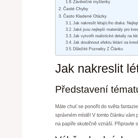
Závěrečné myšlenky
Časté Chyby
Často Kladené Otázky
Jak nakreslit létajícího draka: Nejlepš
Jaké jsou nejlepší materiály pro kres
Jak vytvořit realistické detaily na lé
Jak dosáhnout efektu létání na kresb
Důležité Poznatky Z Článku
Jak nakreslit lé
Představení témat
Máte chuť se ponořit do světa fantazie
správném místě! V tomto článku vám př
na papíře skutečně vznáší. Připravte si