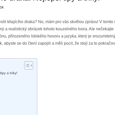
ox
reslit létajícího draka? No, mám pro vás skvělou zprávu! V tomto
ný a realistický obrázek tohoto kouzelného tvora. Ale nečekajte
nu, přirozeného lidského hovoru a jazyka, který je srozumiteln
, abyste se do čtení zapojili a měli pocit, že stojí za to pokračov
ipy a triky!