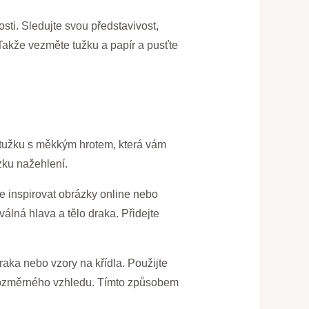
sti. Sledujte svou představivost,
Takže vezměte tužku a papír a pusťte
t tužku s měkkým hrotem, která vám
zku nažehlení.
e inspirovat obrázky online nebo
válná hlava a tělo draka. Přidejte
draka nebo vzory na křídla. Použijte
rojrozměrného vzhledu. Tímto způsobem