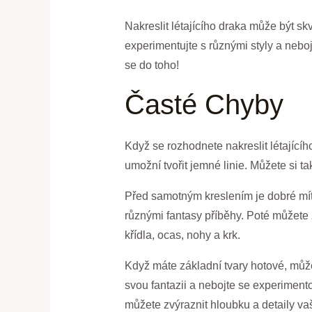
Nakreslit létajícího draka může být s
experimentujte s různými styly a nebo
se do toho!
Časté Chyby
Když se rozhodnete nakreslit létající
umožní tvořit jemné linie. Můžete si 
Před samotným kreslením je dobré mít 
různými fantasy příběhy. Poté můžete z
křídla, ocas, nohy a krk.
Když máte základní tvary hotové, můžete
svou fantazii a nebojte se experimento
můžete zvýraznit hloubku a detaily va