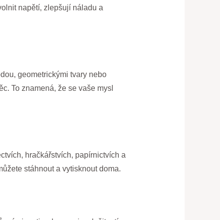
lnit napětí, zlepšují náladu a
rodou, geometrickými tvary nebo
věc. To znamená, že se vaše mysl
vích, hračkářstvích, papírnictvích a
můžete stáhnout a vytisknout doma.