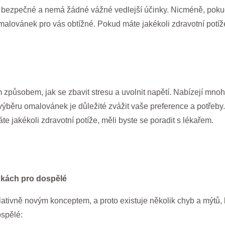
 bezpečné a nemá žádné vážné vedlejší účinky. Nicméně, pokud
omalovánek pro vás obtížné. Pokud máte jakékoli zdravotní potíže
způsobem, jak se zbavit stresu a uvolnit napětí. Nabízejí mn
výběru omalovánek je důležité zvážit vaše preference a potřeby
 jakékoli zdravotní potíže, měli byste se poradit s lékařem.
kách pro dospělé
tivně novým konceptem, a proto existuje několik chyb a mýtů, kt
spělé: