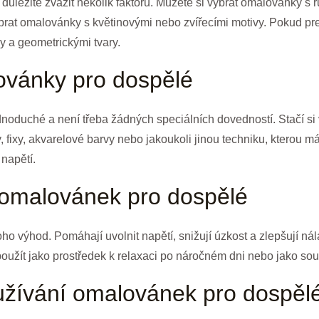
ůležité zvážit několik faktorů. Můžete si vybrat omalovánky s rů
brat omalovánky s květinovými nebo zvířecími motivy. Pokud pre
y a geometrickými tvary.
ovánky pro dospělé
noduché a není třeba žádných speciálních dovedností. Stačí si 
ky, fixy, akvarelové barvy nebo jakoukoli jinou techniku, kterou 
 napětí.
omalovánek pro dospělé
 výhod. Pomáhají uvolnit napětí, snižují úzkost a zlepšují nál
použít jako prostředek k relaxaci po náročném dni nebo jako sou
užívání omalovánek pro dospěl