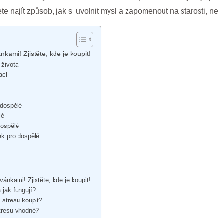
 najít způsob, jak si uvolnit mysl a zapomenout na starosti, nev
ami! Zjistěte, kde je koupit!
 života
aci
 dospělé
lé
dospělé
ek pro dospělé
ánkami! Zjistěte, kde je koupit!
 jak fungují?
 stresu koupit?
stresu vhodné?