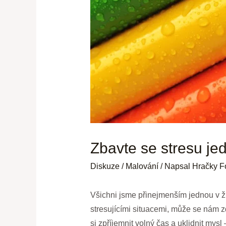
Zbavte se stresu je
Diskuze
/
Malování
/ Napsal
Hračky F
Všichni jsme přinejmenším jednou v ži
stresujícími situacemi, může se nám z
si zpříjemnit volný čas a uklidnit my