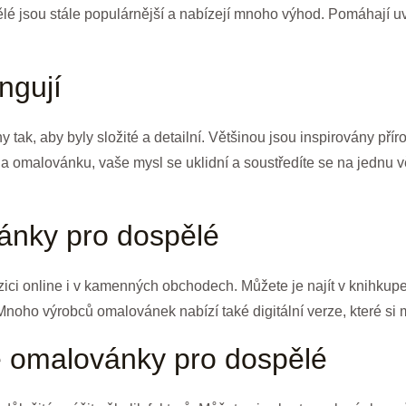
é jsou stále populárnější a nabízejí mnoho výhod. Pomáhají uvo
ngují
tak, aby byly složité a detailní. Většinou jsou inspirovány pří
na omalovánku, vaše mysl se uklidní a soustředíte se na jednu 
ánky pro dospělé
ci online i v kamenných obchodech. Můžete je najít v knihkupect
oho výrobců omalovánek nabízí také digitální verze, které si 
é omalovánky pro dospělé