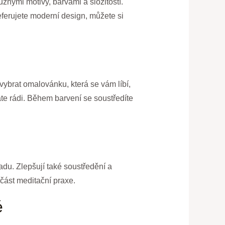
znými motivy, barvami a složitostí.
ferujete moderní design, můžete si
vybrat omalovánku, která se vám líbí,
máte rádi. Během barvení se soustředíte
adu. Zlepšují také soustředění a
část meditační praxe.
é