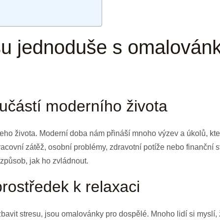
su jednoduše s omalovánka
učástí moderního života
šeho života. Moderní doba nám přináší mnoho výzev a úkolů, kt
acovní zátěž, osobní problémy, zdravotní potíže nebo finanční st
ý způsob, jak ho zvládnout.
rostředek k relaxaci
bavit stresu, jsou omalovánky pro dospělé. Mnoho lidí si myslí, 