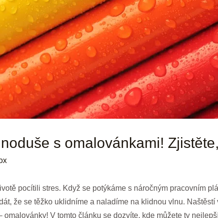
dnoduše s omalovánkami! Zjistěte, 
ox
votě pocítili stres. Když se potýkáme s náročným pracovním plá
dát, že se těžko uklidníme a naladíme na klidnou vlnu. Naštěstí
sl – omalovánky! V tomto článku se dozvíte, kde můžete ty nejle