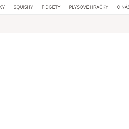
KY
SQUISHY
FIDGETY
PLYŠOVÉ HRAČKY
O NÁ