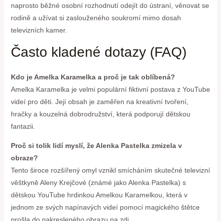
naprosto běžné osobní rozhodnutí odejít do ústraní, věnovat se
rodině a užívat si zaslouženého soukromí mimo dosah
televizních kamer.
Často kladené dotazy (FAQ)
Kdo je Amelka Karamelka a proč je tak oblíbená?
Amelka Karamelka je velmi populární fiktivní postava z YouTube
videí pro děti. Její obsah je zaměřen na kreativní tvoření,
hračky a kouzelná dobrodružství, která podporují dětskou
fantazii.
Proč si tolik lidí myslí, že Alenka Pastelka zmizela v
obraze?
Tento široce rozšířený omyl vznikl smícháním skutečné televizní
věštkyně Aleny Krejčové (známé jako Alenka Pastelka) s
dětskou YouTube hrdinkou Amelkou Karamelkou, která v
jednom ze svých napínavých videí pomocí magického štětce
prošla do nakresleného obrazu na zdi.