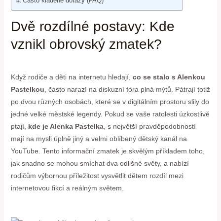
Často kladené dotazy (FAQ)
Dvě rozdílné postavy: Kde
vznikl obrovský zmatek?
Když rodiče a děti na internetu hledají,
co se stalo s Alenkou
Pastelkou
, často narazí na diskuzní fóra plná mýtů. Pátrají totiž
po dvou různých osobách, které se v digitálním prostoru slily do
jedné velké městské legendy. Pokud se vaše ratolesti úzkostlivě
ptají,
kde je Alenka Pastelka
, s největší pravděpodobností
mají na mysli úplně jiný a velmi oblíbený dětský kanál na
YouTube. Tento informační zmatek je skvělým příkladem toho,
jak snadno se mohou smíchat dva odlišné světy, a nabízí
rodičům výbornou příležitost vysvětlit dětem rozdíl mezi
internetovou fikcí a reálným světem.