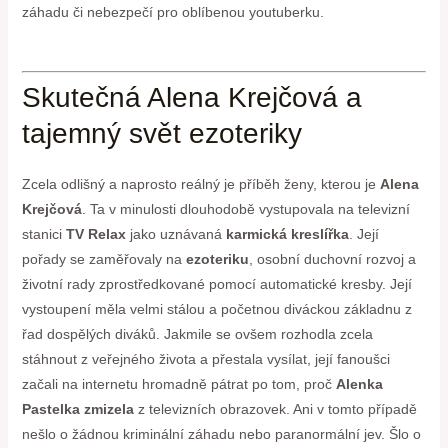
záhadu či nebezpečí pro oblíbenou youtuberku.
Skutečná Alena Krejčová a
tajemný svět ezoteriky
Zcela odlišný a naprosto reálný je příběh ženy, kterou je
Alena
Krejčová
. Ta v minulosti dlouhodobě vystupovala na televizní
stanici
TV Relax
jako uznávaná
karmická kreslířka
. Její
pořady se zaměřovaly na
ezoteriku
, osobní duchovní rozvoj a
životní rady zprostředkované pomocí automatické kresby. Její
vystoupení měla velmi stálou a početnou diváckou základnu z
řad dospělých diváků. Jakmile se ovšem rozhodla zcela
stáhnout z veřejného života a přestala vysílat, její fanoušci
začali na internetu hromadně pátrat po tom, proč
Alenka
Pastelka zmizela
z televizních obrazovek. Ani v tomto případě
nešlo o žádnou kriminální záhadu nebo paranormální jev. Šlo o