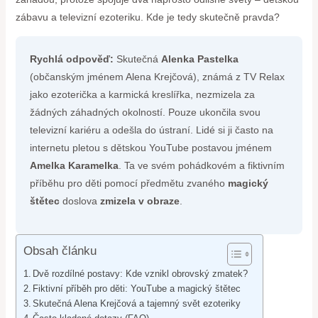
zábavu a televizní ezoteriku. Kde je tedy skutečně pravda?
Rychlá odpověď:
Skutečná
Alenka Pastelka
(občanským jménem Alena Krejčová), známá z TV Relax
jako ezoterička a karmická kreslířka, nezmizela za
žádných záhadných okolností. Pouze ukončila svou
televizní kariéru a odešla do ústraní. Lidé si ji často na
internetu pletou s dětskou YouTube postavou jménem
Amelka Karamelka
. Ta ve svém pohádkovém a fiktivním
příběhu pro děti pomocí předmětu zvaného
magický
štětec
doslova
zmizela v obraze
.
Obsah článku
Dvě rozdílné postavy: Kde vznikl obrovský zmatek?
Fiktivní příběh pro děti: YouTube a magický štětec
Skutečná Alena Krejčová a tajemný svět ezoteriky