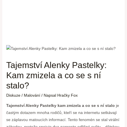
Tajemství Alenky Pastelky:
Kam zmizela a co se s ní
stalo?
Diskuze
/
Malování
/ Napsal
Hračky Fox
Tajemství Alenky Pastelky kam zmizela a co se s ní stalo
je
častým dotazem mnoha rodičů, kteří se na internetu setkávají
se záplavou matoucích informací. Tento fenomén se stal virální
záhadou, protože spojuje dva naprosto odlišné světy – dětskou