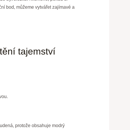
ční bod, můžeme vytvářet zajímavé a
tění tajemství
vou.
studená, protože obsahuje modrý