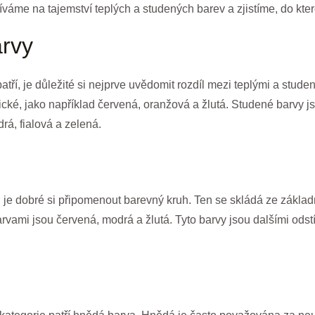
váme na tajemství teplých a studených barev a zjistíme, do kter
arvy
ří, je důležité si nejprve uvědomit rozdíl mezi teplými a stude
ické, jako například červená, oranžová a žlutá. Studené barvy 
drá, fialová a zelená.
h je dobré si připomenout barevný kruh. Ten se skládá ze základ
arvami jsou červená, modrá a žlutá. Tyto barvy jsou dalšími ods