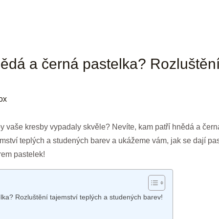
nědá a černá pastelka? Rozluštění
ox
aby vaše kresby vypadaly skvěle? Nevíte, kam patří hnědá a čer
ství teplých a studených barev a ukážeme vám, jak se dají pas
trem pastelek!
lka? Rozluštění tajemství teplých a studených barev!