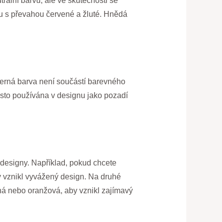
rální barvu, ale ve skutečnosti se
ou s převahou červené a žluté. Hnědá
Černá barva není součástí barevného
asto používána v designu jako pozadí
 designy. Například, pokud chcete
y vznikl vyvážený design. Na druhé
ená nebo oranžová, aby vznikl zajímavý