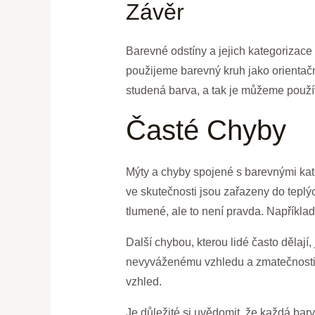
Závěr
Barevné odstíny a jejich kategorizac
použijeme barevný kruh jako orientač
studená barva, a tak je můžeme použív
Časté Chyby
Mýty a chyby spojené s barevnými kate
ve skutečnosti jsou zařazeny do teplý
tlumené, ale to není pravda. Napříkla
Další chybou, kterou lidé často dělaj
nevyváženému vzhledu a zmatečnosti. 
vzhled.
Je důležité si uvědomit, že každá bar