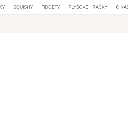
KY
SQUISHY
FIDGETY
PLYŠOVÉ HRAČKY
O NÁ