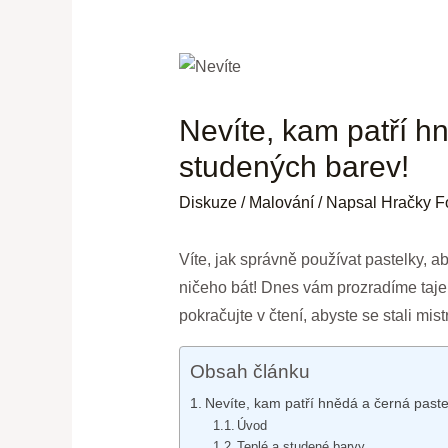
Nevíte, kam patří h
studených barev!
Diskuze
/
Malování
/ Napsal
Hračky F
Víte, jak správně používat pastelky, 
ničeho bát! Dnes vám prozradíme tajem
pokračujte v čtení, abyste se stali mis
Obsah článku
Nevíte, kam patří hnědá a černá paste
Úvod
Teplé a studené barvy