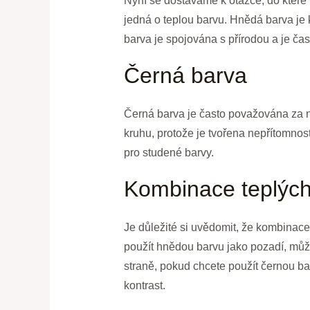
Nyní se dostáváme k otázce, do které 
jedná o teplou barvu. Hnědá barva je 
barva je spojována s přírodou a je ča
Černá barva
Černá barva je často považována za n
kruhu, protože je tvořena nepřítomnos
pro studené barvy.
Kombinace teplých
Je důležité si uvědomit, že kombinac
použít hnědou barvu jako pozadí, můž
straně, pokud chcete použít černou ba
kontrast.