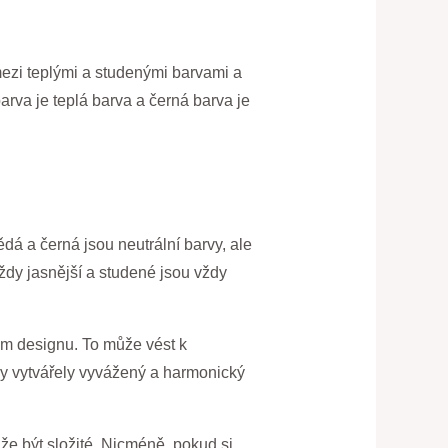
mezi teplými a studenými barvami a
rva je teplá barva a černá barva je
dá a černá jsou neutrální barvy, ale
ždy jasnější a studené jsou vždy
nom designu. To může vést k
y vytvářely vyvážený a harmonický
že být složité. Nicméně, pokud si