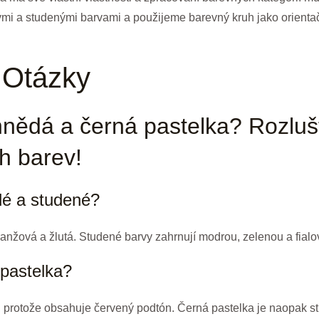
ými a studenými barvami a použijeme barevný kruh jako orienta
 Otázky
hnědá a černá pastelka? Rozluš
h barev!
lé a studené?
ranžová a žlutá. Studené barvy zahrnují modrou, zelenou a fialo
pastelka?
y, protože obsahuje červený podtón. Černá pastelka je naopak 