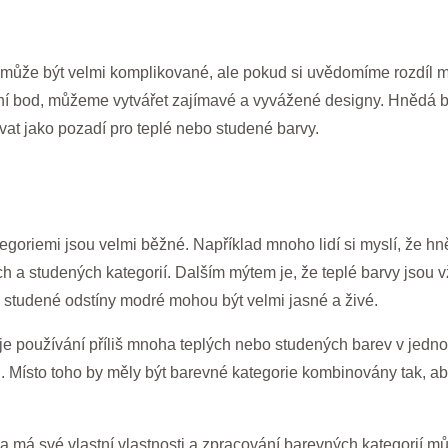
e může být velmi komplikované, ale pokud si uvědomíme rozdíl 
ní bod, můžeme vytvářet zajímavé a vyvážené designy. Hnědá ba
at jako pozadí pro teplé nebo studené barvy.
goriemi jsou velmi běžné. Například mnoho lidí si myslí, že hně
ch a studených kategorií. Dalším mýtem je, že teplé barvy jsou v
d studené odstíny modré mohou být velmi jasné a živé.
í, je používání příliš mnoha teplých nebo studených barev v jed
Místo toho by měly být barevné kategorie kombinovány tak, ab
va má své vlastní vlastnosti a zpracování barevných kategorií mů