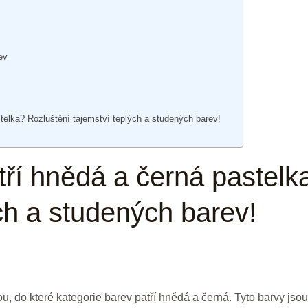
ev
telka? Rozluštění tajemství teplých a studených barev!
tří hnědá a černá pastelk
ch a studených barev!
u, do které kategorie barev patří hnědá a černá. Tyto barvy jso