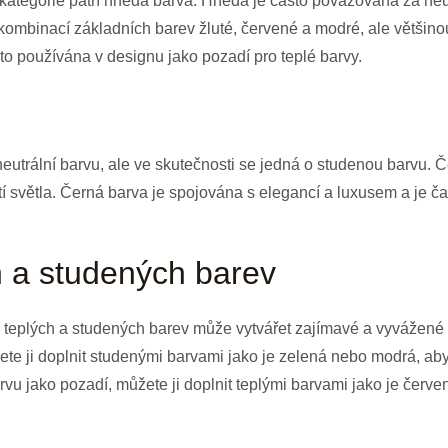
kategorie patří hnědá barva. Hnědá je často považována za neut
kombinací základních barev žluté, červené a modré, ale většin
sto používána v designu jako pozadí pro teplé barvy.
eutrální barvu, ale ve skutečnosti se jedná o studenou barvu. 
tí světla. Černá barva je spojována s elegancí a luxusem a je č
 a studených barev
e teplých a studených barev může vytvářet zajímavé a vyvážené
ete ji doplnit studenými barvami jako je zelená nebo modrá, ab
rvu jako pozadí, můžete ji doplnit teplými barvami jako je červ