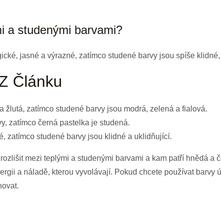
mi a studenými barvami?
ké, jasné a výrazné, zatímco studené barvy jsou spíše klidné, r
 Z Článku
a žlutá, zatímco studené barvy jsou modrá, zelená a fialová.
vy, zatímco černá pastelka je studená.
, zatímco studené barvy jsou klidné a uklidňující.
 rozlišit mezi teplými a studenými barvami a kam patří hnědá a č
rgii a náladě, kterou vyvolávají. Pokud chcete používat barvy úč
novat.