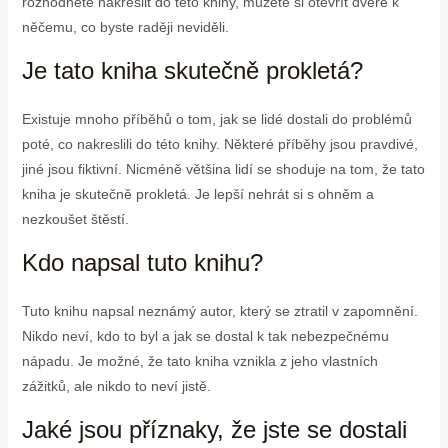
rozhodnete nakreslit do této knihy, můžete si otevřít dveře k
něčemu, co byste raději neviděli.
Je tato kniha skutečně prokletá?
Existuje mnoho příběhů o tom, jak se lidé dostali do problémů
poté, co nakreslili do této knihy. Některé příběhy jsou pravdivé,
jiné jsou fiktivní. Nicméně většina lidí se shoduje na tom, že tato
kniha je skutečně prokletá. Je lepší nehrát si s ohněm a
nezkoušet štěstí.
Kdo napsal tuto knihu?
Tuto knihu napsal neznámý autor, který se ztratil v zapomnění.
Nikdo neví, kdo to byl a jak se dostal k tak nebezpečnému
nápadu. Je možné, že tato kniha vznikla z jeho vlastních
zážitků, ale nikdo to neví jistě.
Jaké jsou příznaky, že jste se dostali