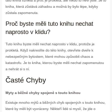
tato kniha vznikla a proč je prokletá, ale nikdo to neví jistě. Je to
kniha, která zůstává záhadou a možná by bylo lépe, kdyby
zůstala zapomenuta.
Proč byste měli tuto knihu nechat
naprosto v klidu?
Tuto knihu byste měli nechat naprosto v klidu, protože je
prokletá. Když nakreslíte do této knihy, otevřete dveře k
nebezpečným bytostem, které mohou způsobit chaos a
katastrofu. Je to kniha, kterou byste měli nechat zapomenutou
a nehrát si s ní.
Časté Chyby
Myty a běžné chyby spojené s touto knihou
Existuje mnoho mýtů a běžných chyb spojených s touto knihou,
které by měli být vyvráceny. Někteří lidé si myslí, že jde o