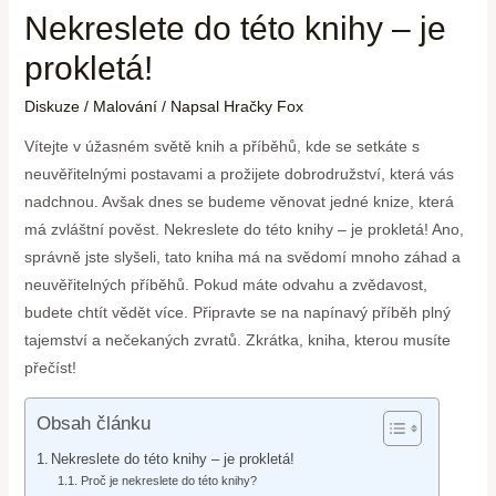
Nekreslete do této knihy – je
prokletá!
Diskuze
/
Malování
/ Napsal
Hračky Fox
Vítejte v úžasném světě knih a příběhů, kde se setkáte s
neuvěřitelnými postavami a prožijete dobrodružství, která vás
nadchnou. Avšak dnes se budeme věnovat jedné knize, která
má zvláštní pověst. Nekreslete do této knihy – je prokletá! Ano,
správně jste slyšeli, tato kniha má na svědomí mnoho záhad a
neuvěřitelných příběhů. Pokud máte odvahu a zvědavost,
budete chtít vědět více. Připravte se na napínavý příběh plný
tajemství a nečekaných zvratů. Zkrátka, kniha, kterou musíte
přečíst!
Obsah článku
Nekreslete do této knihy – je prokletá!
Proč je nekreslete do této knihy?