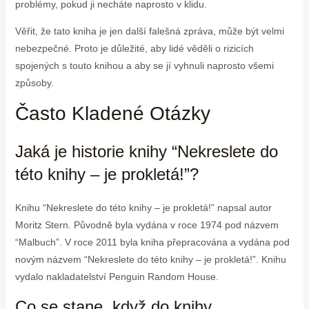
problémy, pokud ji necháte naprosto v klidu.
Věřit, že tato kniha je jen další falešná zpráva, může být velmi
nebezpečné. Proto je důležité, aby lidé věděli o rizicích
spojených s touto knihou a aby se jí vyhnuli naprosto všemi
způsoby.
Často Kladené Otázky
Jaká je historie knihy “Nekreslete do
této knihy – je prokletá!”?
Knihu “Nekreslete do této knihy – je prokletá!” napsal autor
Moritz Stern. Původně byla vydána v roce 1974 pod názvem
“Malbuch”. V roce 2011 byla kniha přepracována a vydána pod
novým názvem “Nekreslete do této knihy – je prokletá!”. Knihu
vydalo nakladatelství Penguin Random House.
Co se stane, když do knihy