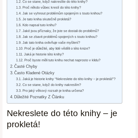
Co se stane, když nakreslíte do této knihy?
Proč někdo vůbec kreslí do této knihy?
Jak se vyhnout problémům spojeným s touto knihou?
Je tato kniha skutečně prokletá?
Kdo napsal tuto knihu?
Jaké jsou příznaky, že jste se dostali do problémů?
Jak se zbavit problémů spojených s touto knihou?
Jak tato kniha ovlivňuje vaše myšlení?
Proč je důležité, aby lidé věděli o této knize?
Jaká je historie této knihy?
Proč byste měli tuto knihu nechat naprosto v klidu?
Časté Chyby
Často Kladené Otázky
Jaká je historie knihy “Nekreslete do této knihy – je prokletá!”?
Co se stane, když do knihy nakreslím?
Pro jaký věkový rozsah je kniha určena?
Důležité Poznatky Z Článku
Nekreslete do této knihy – je
prokletá!