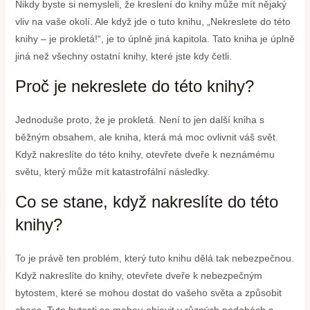
Nikdy byste si nemysleli, že kreslení do knihy může mít nějaký
vliv na vaše okolí. Ale když jde o tuto knihu, „Nekreslete do této
knihy – je prokletá!“, je to úplně jiná kapitola. Tato kniha je úplně
jiná než všechny ostatní knihy, které jste kdy četli.
Proč je nekreslete do této knihy?
Jednoduše proto, že je prokletá. Není to jen další kniha s
běžným obsahem, ale kniha, která má moc ovlivnit váš svět.
Když nakreslíte do této knihy, otevřete dveře k neznámému
světu, který může mít katastrofální následky.
Co se stane, když nakreslíte do této
knihy?
To je právě ten problém, který tuto knihu dělá tak nebezpečnou.
Když nakreslíte do knihy, otevřete dveře k nebezpečným
bytostem, které se mohou dostat do vašeho světa a způsobit
chaos. Tyto bytosti se mohou objevit v různých podobách a