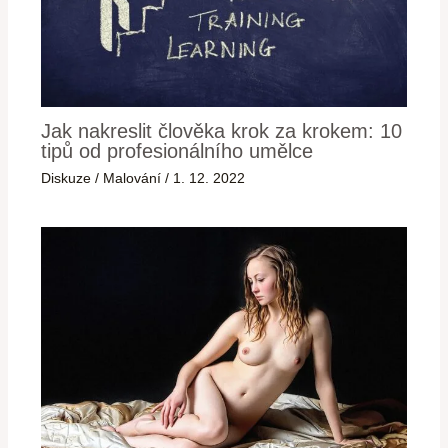
Jak nakreslit člověka krok za krokem: 10
tipů od profesionálního umělce
Diskuze
/
Malování
/
1. 12. 2022