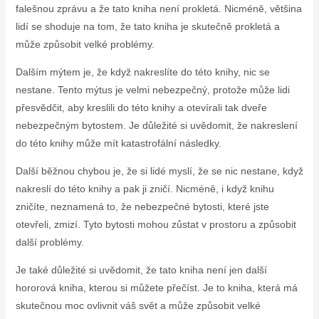
falešnou zprávu a že tato kniha není prokletá. Nicméně, většina
lidí se shoduje na tom, že tato kniha je skutečně prokletá a
může způsobit velké problémy.
Dalším mýtem je, že když nakreslíte do této knihy, nic se
nestane. Tento mýtus je velmi nebezpečný, protože může lidi
přesvědčit, aby kreslili do této knihy a otevírali tak dveře
nebezpečným bytostem. Je důležité si uvědomit, že nakreslení
do této knihy může mít katastrofální následky.
Další běžnou chybou je, že si lidé myslí, že se nic nestane, když
nakreslí do této knihy a pak ji zničí. Nicméně, i když knihu
zničíte, neznamená to, že nebezpečné bytosti, které jste
otevřeli, zmizí. Tyto bytosti mohou zůstat v prostoru a způsobit
další problémy.
Je také důležité si uvědomit, že tato kniha není jen další
hororová kniha, kterou si můžete přečíst. Je to kniha, která má
skutečnou moc ovlivnit váš svět a může způsobit velké