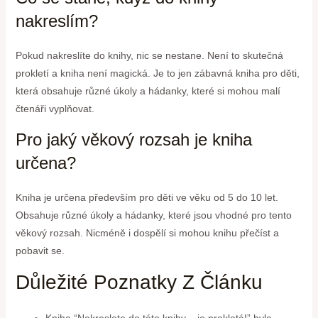
nakreslím?
Pokud nakreslíte do knihy, nic se nestane. Není to skutečná
prokletí a kniha není magická. Je to jen zábavná kniha pro děti,
která obsahuje různé úkoly a hádanky, které si mohou malí
čtenáři vyplňovat.
Pro jaký věkový rozsah je kniha
určena?
Kniha je určena především pro děti ve věku od 5 do 10 let.
Obsahuje různé úkoly a hádanky, které jsou vhodné pro tento
věkový rozsah. Nicméně i dospělí si mohou knihu přečíst a
pobavit se.
Důležité Poznatky Z Článku
Kniha “Nekreslete do této knihy – je prokletá!” byla