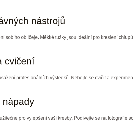
rávných nástrojů
í sobího obličeje. Měkké tužky jsou ideální pro kreslení chlupů a
a cvičení
dosažení profesionálních výsledků. Nebojte se cvičit a experime
a nápady
itečné pro vylepšení vaší kresby. Podívejte se na fotografie so