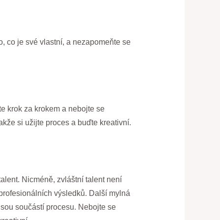
o, co je své vlastní, a nezapomeňte se
jte krok za krokem a nebojte se
kže si užijte proces a buďte kreativní.
talent. Nicméně, zvláštní talent není
í profesionálních výsledků. Další mylná
jsou součástí procesu. Nebojte se