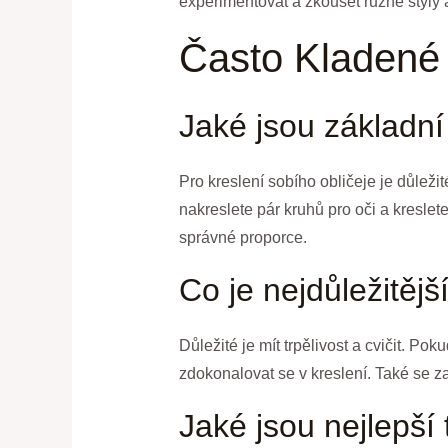
experimentovat a zkoušet různé styly a
Často Kladené
Jaké jsou základní
Pro kreslení sobího obličeje je důležit
nakreslete pár kruhů pro oči a kresle
správné proporce.
Co je nejdůležitěj
Důležité je mít trpělivost a cvičit. Po
zdokonalovat se v kreslení. Také se zam
Jaké jsou nejlepší 