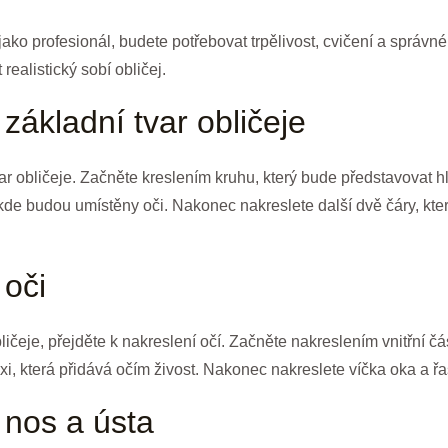
j jako profesionál, budete potřebovat trpělivost, cvičení a správn
realistický sobí obličej.
základní tvar obličeje
var obličeje. Začněte kreslením kruhu, který bude představovat 
 kde budou umístěny oči. Nakonec nakreslete další dvě čáry, kt
 oči
obličeje, přejděte k nakreslení očí. Začněte nakreslením vnitřní č
i, která přidává očím živost. Nakonec nakreslete víčka oka a řa
 nos a ústa