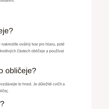
reativní.
eje?
 nakreslíte oválný tvar pro hlavu, poté
notlivých částech obličeje a používat
o obličeje?
evzdávejte to hned. Je důležité cvičit a
ličej.
e?