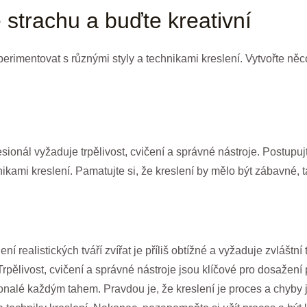
 strachu a buďte kreativní
erimentovat s různými styly a technikami kreslení. Vytvořte něc
fesionál vyžaduje trpělivost, cvičení a správné nástroje. Postupu
ikami kreslení. Pamatujte si, že kreslení by mělo být zábavné, ta
í realistických tváří zvířat je příliš obtížné a vyžaduje zvláštní 
. Trpělivost, cvičení a správné nástroje jsou klíčové pro dosažen
konalé každým tahem. Pravdou je, že kreslení je proces a chyby 