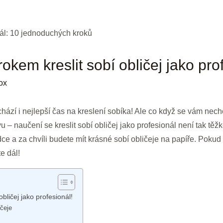
okem kreslit sobí obličej jako pro
ox
chází i nejlepší čas na kreslení sobíka! Ale co když se vám nec
– naučení se kreslit sobí obličej jako profesionál není tak těžk
 a za chvíli budete mít krásné sobí obličeje na papíře. Pokud c
e dál!
bličej jako profesionál!
ičeje