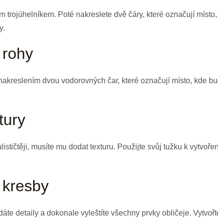
m trojúhelníkem. Poté nakreslete dvě čáry, které označují místo
y.
 rohy
 nakreslením dvou vodorovných čar, které označují místo, kde b
tury
ističtěji, musíte mu dodat texturu. Použijte svůj tužku k vytvoře
 kresby
te detaily a dokonale vyleštíte všechny prvky obličeje. Vytvořt