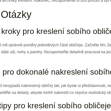
 techniky kreslení. Nakonec, nezapomeňte si užít proces a být k
 Otázky
 kroky pro kreslení sobího oblič
é mít správné poměry jednotlivých částí obličeje. Začněte tím, že
te dále uši, nohy a parohy. Nezapomeňte detailně pracovat na jed
ší pro dokonalé nakreslení sobíh
kud nevypadá nakreslený obličej tak, jak byste si představovali, n
ěřte na detaily, abyste mohli nakreslit co nejvíce realistický ob
tipy pro kreslení sobího obličej