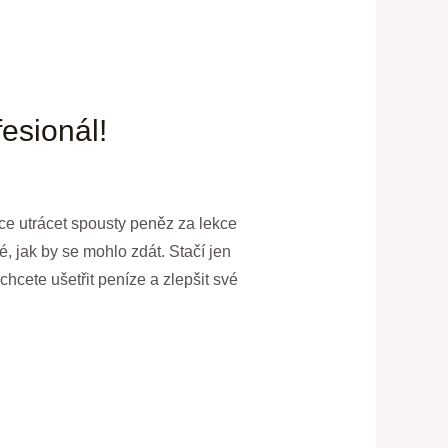
fesionál!
hce utrácet spousty peněz za lekce
é, jak by se mohlo zdát. Stačí jen
hcete ušetřit peníze a zlepšit své