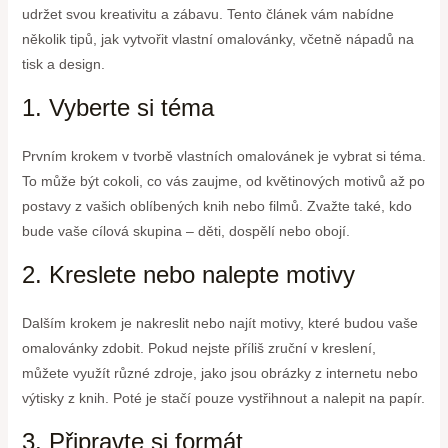
udržet svou kreativitu a zábavu. Tento článek vám nabídne
několik tipů, jak vytvořit vlastní omalovánky, včetně nápadů na
tisk a design.
1. Vyberte si téma
Prvním krokem v tvorbě vlastních omalovánek je vybrat si téma.
To může být cokoli, co vás zaujme, od květinových motivů až po
postavy z vašich oblíbených knih nebo filmů. Zvažte také, kdo
bude vaše cílová skupina – děti, dospělí nebo obojí.
2. Kreslete nebo nalepte motivy
Dalším krokem je nakreslit nebo najít motivy, které budou vaše
omalovánky zdobit. Pokud nejste příliš zruční v kreslení,
můžete využít různé zdroje, jako jsou obrázky z internetu nebo
výtisky z knih. Poté je stačí pouze vystřihnout a nalepit na papír.
3. Připravte si formát