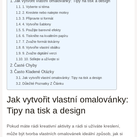
Jak vytvořit vlastní omalovánky: Tipy na tisk a design
1. Vyberte si téma
2. Kreslete nebo nalepte motivy
3. Připravte si formát
4. Vytvořte šablony
5. Použijte barevné efekty
6. Tiskněte na kvalitním papíru
7. Zvažte formát tiskárny
8. Vytvořte vlastní obálku
9. Zvažte digitální verzi
10. Sdílejte a užívejte si
Časté Chyby
Často Kladené Otázky
Jak vytvořit vlastní omalovánky: Tipy na tisk a design
Důležité Poznatky Z Článku
Jak vytvořit vlastní omalovánky:
Tipy na tisk a design
Pokud máte rádi kreativní aktivity a rádi si užíváte kreslení,
může být tvorba vlastních omalovánek ideální způsob, jak si