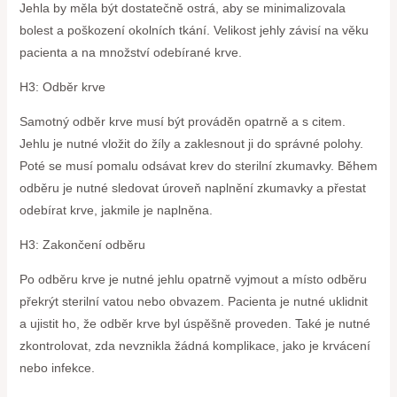
Jehla by měla být dostatečně ostrá, aby se minimalizovala
bolest a poškození okolních tkání. Velikost jehly závisí na věku
pacienta a na množství odebírané krve.
H3: Odběr krve
Samotný odběr krve musí být prováděn opatrně a s citem.
Jehlu je nutné vložit do žíly a zaklesnout ji do správné polohy.
Poté se musí pomalu odsávat krev do sterilní zkumavky. Během
odběru je nutné sledovat úroveň naplnění zkumavky a přestat
odebírat krve, jakmile je naplněna.
H3: Zakončení odběru
Po odběru krve je nutné jehlu opatrně vyjmout a místo odběru
překrýt sterilní vatou nebo obvazem. Pacienta je nutné uklidnit
a ujistit ho, že odběr krve byl úspěšně proveden. Také je nutné
zkontrolovat, zda nevznikla žádná komplikace, jako je krvácení
nebo infekce.