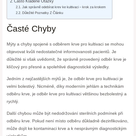
Často Kladené Otázky
Jak správně odebírat krev ke kultivaci – krok za krokem
Důležité Poznatky Z Článku
Časté Chyby
Mýty a chyby spojené s odběrem krve pro kultivaci se mohou
objevovat kvůli nedostatečné informovanosti pacientů. Je
důležité si však uvědomit, že správně provedený odběr krve je
klíčový pro přesné a spolehlivé diagnostické výsledky.
Jedním z nejčastějších mýtů je, že odběr krve pro kultivaci je
velmi bolestivý. Nicméně, díky moderním jehlám a technikám
odběru krve, je odběr krve pro kultivaci většinou bezbolestný a
rychlý.
Další chybou může být nedodržování sterilních podmínek při
odběru krve. Pokud není místo odběru důkladně dezinfikováno,
může dojít ke kontaminaci krve a k nesprávným diagnostickým
výsledkům.