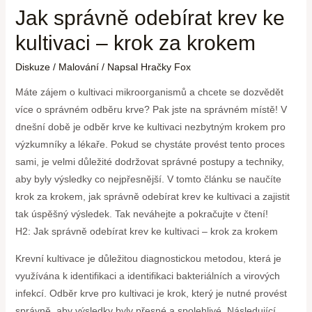
Jak správně odebírat krev ke
kultivaci – krok za krokem
Diskuze
/
Malování
/ Napsal
Hračky Fox
Máte zájem o kultivaci mikroorganismů a chcete se dozvědět
více o správném odběru krve? Pak jste na správném místě! V
dnešní době je odběr krve ke kultivaci nezbytným krokem pro
výzkumníky a lékaře. Pokud se chystáte provést tento proces
sami, je velmi důležité dodržovat správné postupy a techniky,
aby byly výsledky co nejpřesnější. V tomto článku se naučíte
krok za krokem, jak správně odebírat krev ke kultivaci a zajistit
tak úspěšný výsledek. Tak neváhejte a pokračujte v čtení!
H2: Jak správně odebírat krev ke kultivaci – krok za krokem
Krevní kultivace je důležitou diagnostickou metodou, která je
využívána k identifikaci a identifikaci bakteriálních a virových
infekcí. Odběr krve pro kultivaci je krok, který je nutné provést
správně, aby výsledky byly přesné a spolehlivé. Následující