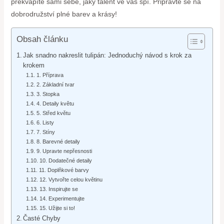
překvapíte sami sebe, jaký talent ve vás spí. Připravte se na
dobrodružství plné barev a krásy!
Obsah článku
Jak snadno nakreslit tulipán: Jednoduchý návod s krok za
krokem
1. Příprava
2. Základní tvar
3. Stopka
4. Detaily květu
5. Střed květu
6. Listy
7. Stíny
8. Barevné detaily
9. Upravte nepřesnosti
10. Dodatečné detaily
11. Doplňkové barvy
12. Vytvořte celou květinu
13. Inspirujte se
14. Experimentujte
15. Užijte si to!
Časté Chyby