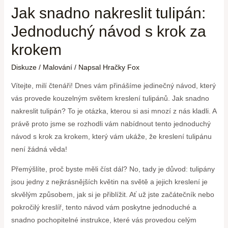
Jak snadno nakreslit tulipán:
Jednoduchý návod s krok za
krokem
Diskuze
/
Malování
/ Napsal
Hračky Fox
Vítejte, milí čtenáři! Dnes vám přinášíme jedinečný návod, který
vás provede kouzelným světem kreslení tulipánů. Jak snadno
nakreslit tulipán? To je otázka, kterou si asi mnozí z nás kladli. A
právě proto jsme se rozhodli vám nabídnout tento jednoduchý
návod s krok za krokem, který vám ukáže, že kreslení tulipánu
není žádná věda!
Přemýšlíte, proč byste měli číst dál? No, tady je důvod: tulipány
jsou jedny z nejkrásnějších květin na světě a jejich kreslení je
skvělým způsobem, jak si je přiblížit. Ať už jste začátečník nebo
pokročilý kreslíř, tento návod vám poskytne jednoduché a
snadno pochopitelné instrukce, které vás provedou celým