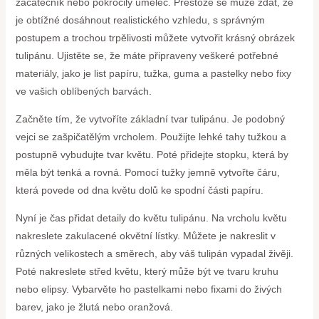
začátečník nebo pokročilý umělec. Přestože se může zdát, že
je obtížné dosáhnout realistického vzhledu, s správným
postupem a trochou trpělivosti můžete vytvořit krásný obrázek
tulipánu. Ujistěte se, že máte připraveny veškeré potřebné
materiály, jako je list papíru, tužka, guma a pastelky nebo fixy
ve vašich oblíbených barvách.
Začněte tím, že vytvoříte základní tvar tulipánu. Je podobný
vejci se zašpičatělým vrcholem. Použijte lehké tahy tužkou a
postupně vybudujte tvar květu. Poté přidejte stopku, která by
měla být tenká a rovná. Pomocí tužky jemně vytvořte čáru,
která povede od dna květu dolů ke spodní části papíru.
Nyní je čas přidat detaily do květu tulipánu. Na vrcholu květu
nakreslete zakulacené okvětní lístky. Můžete je nakreslit v
různých velikostech a směrech, aby váš tulipán vypadal živěji.
Poté nakreslete střed květu, který může být ve tvaru kruhu
nebo elipsy. Vybarvěte ho pastelkami nebo fixami do živých
barev, jako je žlutá nebo oranžová.