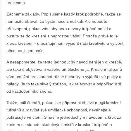
procesem.
Začneme základy. Popisujeme každý krok podrobně, takže se
nemusíte obávat, že byste něco zmeškali. Ale nebuďte
překvapeni, pokud vás tahy pera a tvary tulipánů pohltí a
pustíte se do kreslení s naprostou vášní. Protože právě to je
krása kreslení – umožňuje nám vyjádřit naši kreativitu a vytvořit
něco, co je jen naše.
A nezapomeňte, že tento jednoduchý návod není jen o kresbě,
ale také o objevování vašeho uměleckého já. Kreslení tulipánů
vám umožní prozkoumat různé techniky a vyjádřit své pocity a
nálady. Je to také skvělý způsob, jak relaxovat a odpočinout si
od každodenního shonu.
Takže, milí čtenáři, pokud jste připraveni objevit magii kreslení
tulipánů a rozvíjet své umělecké schopnosti, neváhejte a
pokračujte ve čtení. S naším jednoduchým návodem s krok za
krokem se stanete skutečnými mistři v kreslení tulipánů a