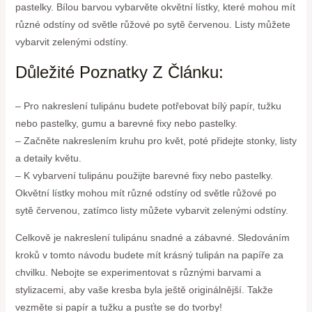
pastelky. Bílou barvou vybarvěte okvětní lístky, které mohou mít
různé odstíny od světle růžové po sytě červenou. Listy můžete
vybarvit zelenými odstíny.
Důležité Poznatky Z Článku:
– Pro nakreslení tulipánu budete potřebovat bílý papír, tužku
nebo pastelky, gumu a barevné fixy nebo pastelky.
– Začněte nakreslením kruhu pro květ, poté přidejte stonky, listy
a detaily květu.
– K vybarvení tulipánu použijte barevné fixy nebo pastelky.
Okvětní lístky mohou mít různé odstíny od světle růžové po
sytě červenou, zatímco listy můžete vybarvit zelenými odstíny.
Celkově je nakreslení tulipánu snadné a zábavné. Sledováním
kroků v tomto návodu budete mít krásný tulipán na papíře za
chvilku. Nebojte se experimentovat s různými barvami a
stylizacemi, aby vaše kresba byla ještě originálnější. Takže
vezměte si papír a tužku a pusťte se do tvorby!