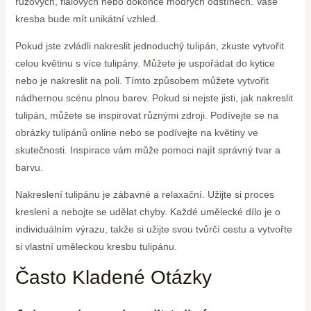
růžových, fialových nebo dokonce modrých odstínech. Vaše
kresba bude mít unikátní vzhled.
Pokud jste zvládli nakreslit jednoduchý tulipán, zkuste vytvořit
celou květinu s více tulipány. Můžete je uspořádat do kytice
nebo je nakreslit na poli. Tímto způsobem můžete vytvořit
nádhernou scénu plnou barev. Pokud si nejste jisti, jak nakreslit
tulipán, můžete se inspirovat různými zdroji. Podívejte se na
obrázky tulipánů online nebo se podívejte na květiny ve
skutečnosti. Inspirace vám může pomoci najít správný tvar a
barvu.
Nakreslení tulipánu je zábavné a relaxační. Užijte si proces
kreslení a nebojte se udělat chyby. Každé umělecké dílo je o
individuálním výrazu, takže si užijte svou tvůrčí cestu a vytvořte
si vlastní uměleckou kresbu tulipánu.
Často Kladené Otázky