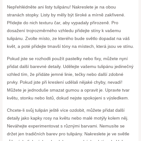
Nepřehlédněte ani listy tulipánu! Nakreslete je na obou
stranách stopky. Listy by měly být široké a mírně zakřivené.
Přidejte do nich texturu čar, aby vypadaly přirozeně. Pro
dosažení trojrozměrného vzhledu přidejte stíny k vašemu
tulipánu. Zvolte místo, ze kterého bude světlo dopadat na váš
květ, a poté přidejte tmavší tóny na místech, která jsou ve stínu.
Pokud jste se rozhodli použít pastelky nebo fixy, můžete nyní
přidat další barevné detaily. Udělejte vašemu tulipánu jedinečný
vzhled tím, že přidáte jemné linie, tečky nebo další zdobné
prvky. Pokud jste při kreslení udělali nějaké chyby, nevadí!
Můžete je jednoduše smazat gumou a opravit je. Upravte tvar
květu, stonku nebo listů, dokud nejste spokojeni s výsledkem.
Chcete-li svůj tulipán ještě více ozdobit, můžete přidat další
detaily jako kapky rosy na květu nebo malé motýly kolem něj.
Neváhejte experimentovat s různými barvami. Nemusíte se
držet jen tradičních barev pro tulipány. Nakreslete je ve světle