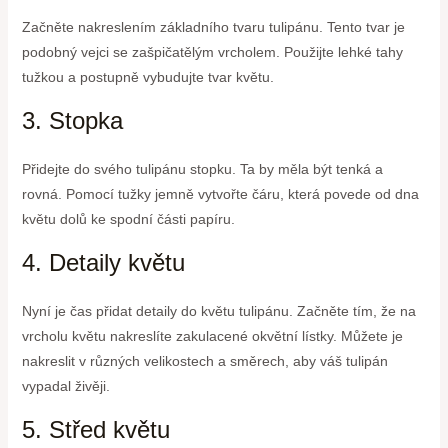
Začněte nakreslením základního tvaru tulipánu. Tento tvar je
podobný vejci se zašpičatělým vrcholem. Použijte lehké tahy
tužkou a postupně vybudujte tvar květu.
3. Stopka
Přidejte do svého tulipánu stopku. Ta by měla být tenká a
rovná. Pomocí tužky jemně vytvořte čáru, která povede od dna
květu dolů ke spodní části papíru.
4. Detaily květu
Nyní je čas přidat detaily do květu tulipánu. Začněte tím, že na
vrcholu květu nakreslíte zakulacené okvětní lístky. Můžete je
nakreslit v různých velikostech a směrech, aby váš tulipán
vypadal živěji.
5. Střed květu