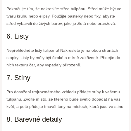
Pokračujte tím, že nakreslíte střed tulipánu. Střed může být ve
tvaru kruhu nebo elipsy. Použijte pastelky nebo fixy, abyste
střed vybarvili do živých barev, jako je žlutá nebo oranžová.
6. Listy
Nepřehlédněte listy tulipánu! Nakreslete je na obou stranách
stopky. Listy by měly být široké a mírně zakřivené. Přidejte do
nich texturu čar, aby vypadaly přirozeně.
7. Stíny
Pro dosažení trojrozměrného vzhledu přidejte stíny k vašemu
tulipánu. Zvolte místo, ze kterého bude světlo dopadat na váš
květ, a poté přidejte tmavší tóny na místech, která jsou ve stínu.
8. Barevné detaily