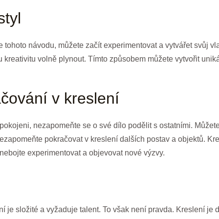
styl
le tohoto návodu, můžete začít experimentovat a vytvářet svůj vla
u kreativitu volně plynout. Tímto způsobem můžete vytvořit unikát
ačování v kreslení
okojeni, nezapomeňte se o své dílo podělit s ostatními. Můžete 
ezapomeňte pokračovat v kreslení dalších postav a objektů. Kresl
e nebojte experimentovat a objevovat nové výzvy.
í je složité a vyžaduje talent. To však není pravda. Kreslení je