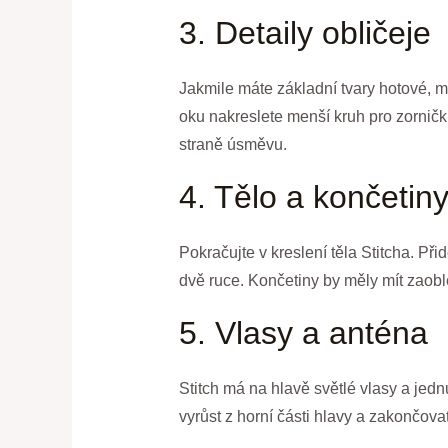
3. Detaily obličeje
Jakmile máte základní tvary hotové, mů
oku nakreslete menší kruh pro zornič
straně úsměvu.
4. Tělo a končetin
Pokračujte v kreslení těla Stitcha. Při
dvě ruce. Končetiny by měly mít zaob
5. Vlasy a anténa
Stitch má na hlavě světlé vlasy a jedn
vyrůst z horní části hlavy a zakončova