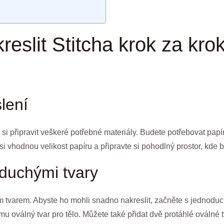
reslit Stitcha krok za kr
lení
té si připravit veškeré potřebné materiály. Budete potřebovat pap
i vhodnou velikost papíru a připravte si pohodlný prostor, kde 
oduchými tvary
m tvarem. Abyste ho mohli snadno nakreslit, začněte s jednoduch
mu oválný tvar pro tělo. Můžete také přidat dvě protáhlé oválné t