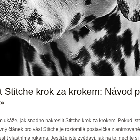
t Stitche krok za krokem: Návod 
ox
m ukáže, jak snadno nakreslit Stitche krok za krokem. Pokud jst
ávný článek pro vás! Stitche je roztomilá postavička z animované
reslit vlastníma rukama. Jestliže jste zvědaví, jak na to, nechte s