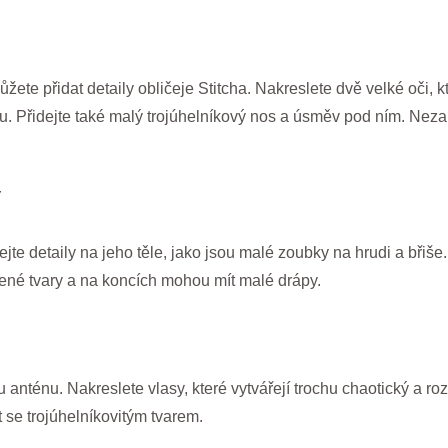
žete přidat detaily obličeje Stitcha. Nakreslete dvě velké oči, k
ku. Přidejte také malý trojúhelníkový nos a úsměv pod ním. N
y
dejte detaily na jeho těle, jako jsou malé zoubky na hrudi a břiše.
lené tvary a na koncích mohou mít malé drápy.
u anténu. Nakreslete vlasy, které vytvářejí trochu chaotický a 
t se trojúhelníkovitým tvarem.