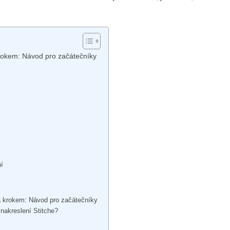
krokem: Návod pro začátečníky
ní
za krokem: Návod pro začátečníky
 nakreslení Stitche?