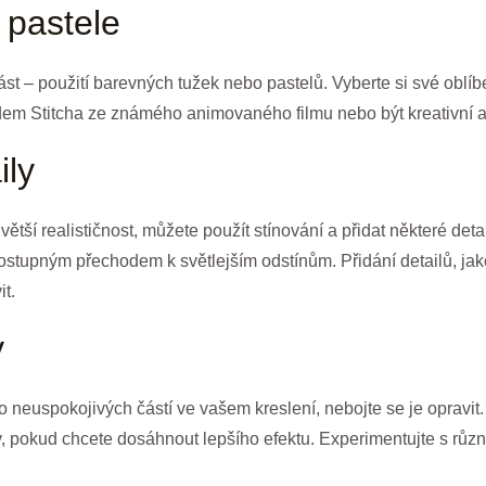
 pastele
st – použití barevných tužek nebo pastelů. Vyberte si své oblíbe
em Stitcha ze známého animovaného filmu nebo být kreativní a p
ily
větší realističnost, můžete použít stínování a přidat některé det
ostupným přechodem k světlejším odstínům. Přidání detailů, jak
t.
y
neuspokojivých částí ve vašem kreslení, nebojte se je opravit.
rev, pokud chcete dosáhnout lepšího efektu. Experimentujte s růz