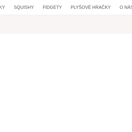
KY
SQUISHY
FIDGETY
PLYŠOVÉ HRAČKY
O NÁ