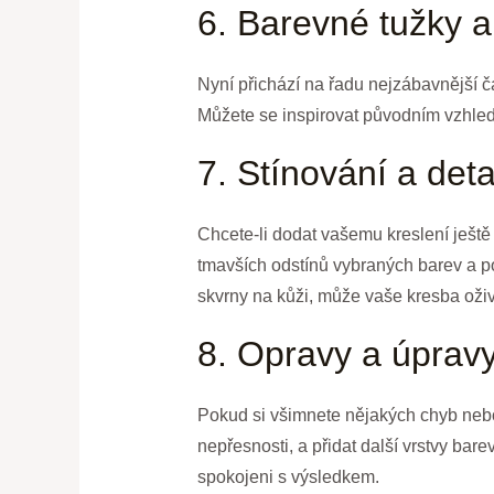
6. Barevné tužky a
Nyní přichází na řadu nejzábavnější čá
Můžete se inspirovat původním vzhled
7. Stínování a deta
Chcete-li dodat vašemu kreslení ještě 
tmavších odstínů vybraných barev a p
skvrny na kůži, může vaše kresba oživi
8. Opravy a úprav
Pokud si všimnete nějakých chyb nebo 
nepřesnosti, a přidat další vrstvy ba
spokojeni s výsledkem.