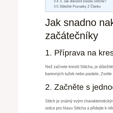
3. Jak dokončit kresbu Stitche?
Důležité Poznatky Z Článku
Jak snadno nak
začátečníky
1. Příprava na kres
Než začnete kreslit Stitcha, je důleži
barevných tužek nebo pastele. Zvolte s
2. Začněte s jedn
Stitch je známý svým charakteristický
srdce pro hlavu Stitcha a přidejte k ně