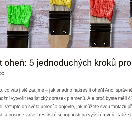
t oheň: 5 jednoduchých kroků pro
ox
, co vás jistě zaujme – jak snadno nakreslit oheň! Ano, správně 
žní vytvořit realistický obrázek plamenů. Ale proč byste měli č
. Vstupte do světa umění a objevte, jak můžete svou fantazii pře
ti a posune vaše kreslířské schopnosti na vyšší úroveň. Takže n