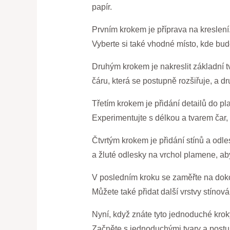
papír.
Prvním krokem je příprava na kreslení
Vyberte si také vhodné místo, kde bude
Druhým krokem je nakreslit základní t
čáru, která se postupně rozšiřuje, a 
Třetím krokem je přidání detailů do p
Experimentujte s délkou a tvarem čar, 
Čtvrtým krokem je přidání stínů a odles
a žluté odlesky na vrchol plamene, aby
V posledním kroku se zaměřte na dokonč
Můžete také přidat další vrstvy stíno
Nyní, když znáte tyto jednoduché kroky
Začněte s jednoduchými tvary a postup