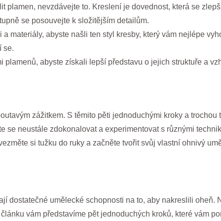
 plamen, nevzdávejte to. Kreslení je dovednost, která se zlepšu
upně se posouvejte k složitějším detailům.
a materiály, abyste našli ten styl kresby, který vám nejlépe vyh
 se.
i plamenů, abyste získali lepší představu o jejich struktuře a vz
utavým zážitkem. S těmito pěti jednoduchými kroky a trochou tr
e se neustále zdokonalovat a experimentovat s různými technik
ezměte si tužku do ruky a začněte tvořit svůj vlastní ohnivý um
í dostatečné umělecké schopnosti na to, aby nakreslili oheň. 
o článku vám představíme pět jednoduchých kroků, které vám po