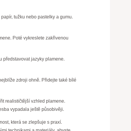
– papír, tužku nebo pastelky a gumu.
amene. Poté vykreslete zakřivenou
ou představovat jazyky plamene.
jblíže zdroji ohně. Přidejte také bílé
t realističtější vzhled plamene.
esba vypadala ještě působivěji.
ost, která se zlepšuje s praxí.
ými technikami a materiály, abyste