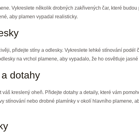
mene. Vykreslete několik drobných zakřivených čar, které budou
né, aby plamen vypadal realisticky.
lesky
věji, přidejte stíny a odlesky. Vykreslete lehké stínování podél 
é odlesky na vrchol plamene, aby vypadalo, že ho osvětluje jasné 
 a dotahy
 váš kreslený oheň. Přidejte dotahy a detaily, které vám pomohou 
tvy stínování nebo drobné plamínky v okolí hlavního plamene, a
ky