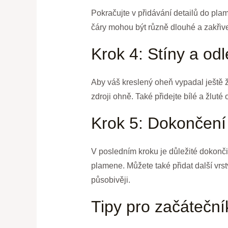
Pokračujte v přidávání detailů do pla
čáry mohou být různě dlouhé a zakřive
Krok 4: Stíny a od
Aby váš kreslený oheň vypadal ještě ži
zdroji ohně. Také přidejte bílé a žlut
Krok 5: Dokončení
V posledním kroku je důležité dokončit
plamene. Můžete také přidat další vrs
působivěji.
Tipy pro začáteční