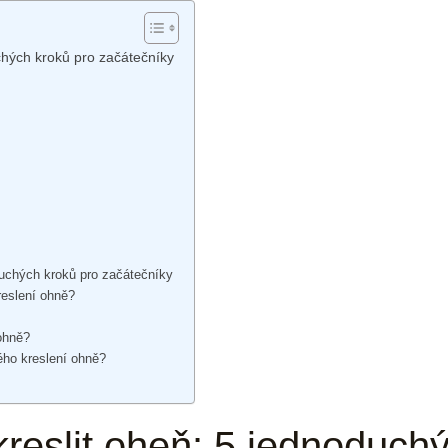
chých kroků pro začátečníky
duchých kroků pro začátečníky
reslení ohně?
ohně?
ého kreslení ohně?
reslit oheň: 5 jednoduchý