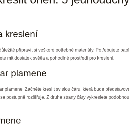
a kreslení
ůležité připravit si veškeré potřebné materiály. Potřebujete pap
te mít dostatek světla a pohodlné prostředí pro kreslení.
var plamene
ar plamene. Začněte kreslit svislou čáru, která bude představov
á se postupně rozšiřuje. Z druhé strany čáry vykreslete podobno
amene