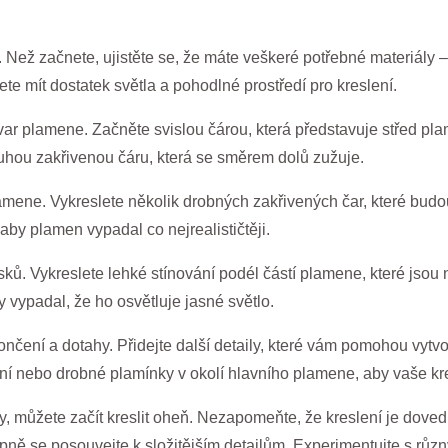
. Než začnete, ujistěte se, že máte veškeré potřebné materiály 
te mít dostatek světla a pohodlné prostředí pro kreslení.
var plamene. Začněte svislou čárou, která představuje střed pl
druhou zakřivenou čáru, která se směrem dolů zužuje.
lamene. Vykreslete několik drobných zakřivených čar, které bud
aby plamen vypadal co nejrealističtěji.
ků. Vykreslete lehké stínování podél částí plamene, které jsou ne
 vypadal, že ho osvětluje jasné světlo.
ení a dotahy. Přidejte další detaily, které vám pomohou vytvoři
vání nebo drobné plamínky v okolí hlavního plamene, aby vaše kr
, můžete začít kreslit oheň. Nezapomeňte, že kreslení je dovedn
ně se posouvejte k složitějším detailům. Experimentujte s různ