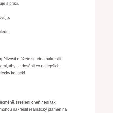
je s praxí.
ovuje.
hledu.
pělivosti můžete snadno nakreslit
ami, abyste dosáhli co nejlepších
ělecký kousek!
Nicméně, kreslení oheň není tak
mohou nakreslit realistický plamen na