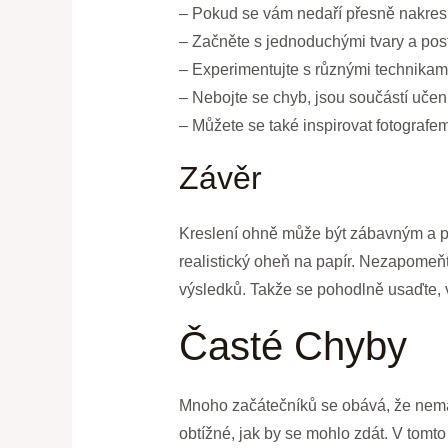
– Pokud se vám nedaří přesně nakreslit
– Začněte s jednoduchými tvary a post
– Experimentujte s různými technikami 
– Nebojte se chyb, jsou součástí učení
– Můžete se také inspirovat fotografem
Závěr
Kreslení ohně může být zábavným a po
realistický oheň na papír. Nezapomeňt
výsledků. Takže se pohodlně usaďte, v
Časté Chyby
Mnoho začátečníků se obává, že nemaj
obtížné, jak by se mohlo zdát. V tomt