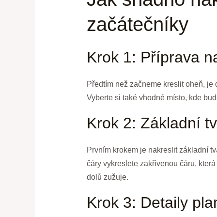
začátečníky
Krok 1: Příprava n
Předtím než začneme kreslit oheň, je d
Vyberte si také vhodné místo, kde bude
Krok 2: Základní t
Prvním krokem je nakreslit základní tv
čáry vykreslete zakřivenou čáru, kter
dolů zužuje.
Krok 3: Detaily pl