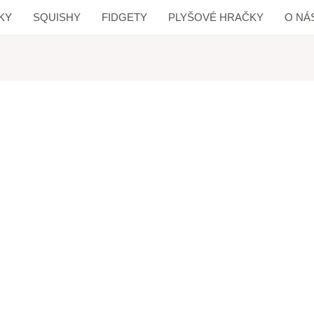
KY
SQUISHY
FIDGETY
PLYŠOVÉ HRAČKY
O NÁ