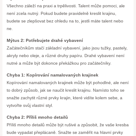
Všechno záleží na praxi a trpělivosti. Talent může pomoci, ale
není zcela nutný. Pokud budete pravidelně kreslit krajinu,
budete se zlepšovat bez ohledu na to, jestli máte talent nebo
ne.
Mýtus 2: Potřebujete drahé vybavení
Začátečníkům stačí základní vybavení, jako jsou tužky, pastely,
akryly nebo oleje, a různé druhy papíru. Drahé vybavení není
nutné a může být dokonce překážkou pro začátečníky.
Chyba 1: Kopírování namalovaných krajinek
Kopírování namalovaných krajinek může být pohodlné, ale není
to dobrý způsob, jak se naučit kreslit krajinu. Namísto toho se
snažte zachytit různé prvky krajin, které vidíte kolem sebe, a
vytvořte svůj vlastní styl.
Chyba 2: Příliš mnoho detailů
Příliš mnoho detailů může být rušivé a způsobit, že vaše kresba
bude vypadat přeplácaně. Snažte se zaměřit na hlavní prvky