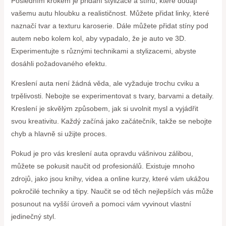
Posledním krokem je přidání stylizace a stínů, které dodají
vašemu autu hloubku a realističnost. Můžete přidat linky, které
naznačí tvar a texturu karoserie. Dále můžete přidat stíny pod
autem nebo kolem kol, aby vypadalo, že je auto ve 3D.
Experimentujte s různými technikami a stylizacemi, abyste
dosáhli požadovaného efektu.
Kreslení auta není žádná věda, ale vyžaduje trochu cviku a
trpělivosti. Nebojte se experimentovat s tvary, barvami a detaily.
Kreslení je skvělým způsobem, jak si uvolnit mysl a vyjádřit
svou kreativitu. Každý začíná jako začátečník, takže se nebojte
chyb a hlavně si užijte proces.
Pokud je pro vás kreslení auta opravdu vášnivou zálibou,
můžete se pokusit naučit od profesionálů. Existuje mnoho
zdrojů, jako jsou knihy, videa a online kurzy, které vám ukážou
pokročilé techniky a tipy. Naučit se od těch nejlepších vás může
posunout na vyšší úroveň a pomoci vám vyvinout vlastní
jedinečný styl.