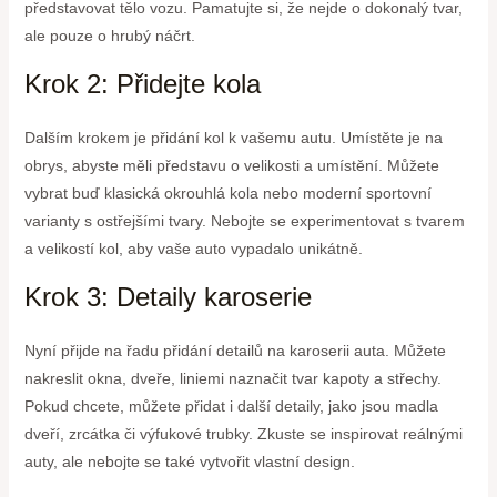
představovat tělo vozu. Pamatujte si, že nejde o dokonalý tvar,
ale pouze o hrubý náčrt.
Krok 2: Přidejte kola
Dalším krokem je přidání kol k vašemu autu. Umístěte je na
obrys, abyste měli představu o velikosti a umístění. Můžete
vybrat buď klasická okrouhlá kola nebo moderní sportovní
varianty s ostřejšími tvary. Nebojte se experimentovat s tvarem
a velikostí kol, aby vaše auto vypadalo unikátně.
Krok 3: Detaily karoserie
Nyní přijde na řadu přidání detailů na karoserii auta. Můžete
nakreslit okna, dveře, liniemi naznačit tvar kapoty a střechy.
Pokud chcete, můžete přidat i další detaily, jako jsou madla
dveří, zrcátka či výfukové trubky. Zkuste se inspirovat reálnými
auty, ale nebojte se také vytvořit vlastní design.