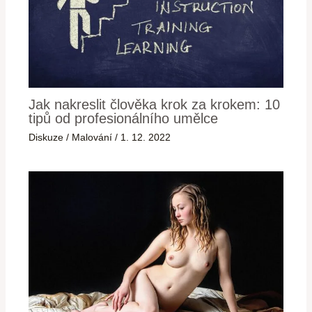
Jak nakreslit člověka krok za krokem: 10
tipů od profesionálního umělce
Diskuze
/
Malování
/
1. 12. 2022