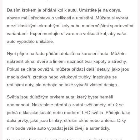
Dalším krokem je přidání kol k autu. Umístěte je na obrys,
abyste měli představu o velikosti a umístění. Můžete si vybrat
mezi klasickými okrouhlými koly nebo modernějšími sportovními
variantami. Experimentujte s tvarem a velikostí kol, aby vaše
auto vypadalo unikátně.
Nyní přijde na řadu přidání detailů na karoserii auta. Můžete
nakreslit okna, dveře a liniemi naznačit tvar kapoty a střechy.
Pokud se cítíte odvážní, můžete přidat i další detaily, jako jsou
madla dveří, zrcátka nebo výfukové trubky. Inspirujte se
reálnými auty, ale nebojte se také vytvořit vlastní design.
Světla jsou důležitým prvkem auta, který byste neměli
opomenout. Nakreslete přední a zadní světlomety, ať už se
jedná o klasické kulaté nebo moderní LED světla. Přidejte také
další prvky, jako jsou blinkry, střešní okno nebo anténa. Díky
nim bude vaše auto vypadat ještě živěji a autenticky.