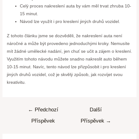
Celý proces nakreslení auta by vám měl trvat zhruba 10-
15 minut.
Návod lze využít i pro kreslení jiných druhů vozidel.
Z tohoto článku jsme se dozvěděli, že nakreslení auta není
náročné a může být provedeno jednoduchými kroky. Nemusíte
mít žádné umělecké nadání, jen chuť se učit a zájem o kreslení.
Využitím tohoto návodu můžete snadno nakreslit auto během
10-15 minut. Navíc, tento návod lze přizpůsobit i pro kreslení
jiných druhů vozidel, což je skvělý způsob, jak rozvíjet svou
kreativitu.
←
Předchozí
Další
Příspěvek
Příspěvek
→