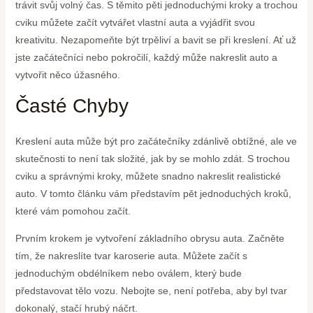
trávit svůj volný čas. S těmito pěti jednoduchými kroky a trochou
cviku můžete začít vytvářet vlastní auta a vyjádřit svou
kreativitu. Nezapomeňte být trpěliví a bavit se při kreslení. Ať už
jste začátečníci nebo pokročilí, každý může nakreslit auto a
vytvořit něco úžasného.
Časté Chyby
Kreslení auta může být pro začátečníky zdánlivě obtížné, ale ve
skutečnosti to není tak složité, jak by se mohlo zdát. S trochou
cviku a správnými kroky, můžete snadno nakreslit realistické
auto. V tomto článku vám představím pět jednoduchých kroků,
které vám pomohou začít.
Prvním krokem je vytvoření základního obrysu auta. Začněte
tím, že nakreslíte tvar karoserie auta. Můžete začít s
jednoduchým obdélníkem nebo oválem, který bude
představovat tělo vozu. Nebojte se, není potřeba, aby byl tvar
dokonalý, stačí hrubý náčrt.