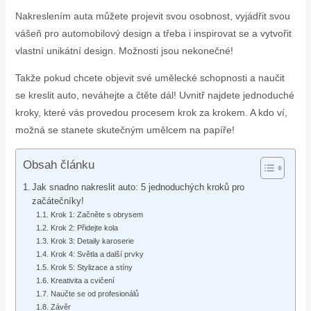
Nakreslením auta můžete projevit svou osobnost, vyjádřit svou
vášeň pro automobilový design a třeba i inspirovat se a vytvořit
vlastní unikátní design. Možnosti jsou nekonečné!
Takže pokud chcete objevit své umělecké schopnosti a naučit
se kreslit auto, neváhejte a čtěte dál! Uvnitř najdete jednoduché
kroky, které vás provedou procesem krok za krokem. A kdo ví,
možná se stanete skutečným umělcem na papíře!
Obsah článku
Jak snadno nakreslit auto: 5 jednoduchých kroků pro
začátečníky!
Krok 1: Začněte s obrysem
Krok 2: Přidejte kola
Krok 3: Detaily karoserie
Krok 4: Světla a další prvky
Krok 5: Stylizace a stíny
Kreativita a cvičení
Naučte se od profesionálů
Závěr