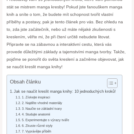
stát se mistrem manga kresby! Pokud jste fanouškem manga
knih a sníte o tom, že budete mít schopnost tvořit vlastní
příběhy a postavy, pak je tento článek pro vás. Bez ohledu na
to, zda jste začátečník, nebo už máte nějaké zkušenosti s
kreslením, věřte mi, že při čtení určitě nebudete litovat.
Připravte se na zábavnou a interaktivní cestu, která vás
provede důležitými základy a tajemstvími manga tvorby. Takže,
pojďme se ponořit do světa kreslení a začněme objevovat, jak
se naučit kreslit manga knihy!
Obsah článku
Jak se naučit kreslit manga knihy: 10 jednoduchých kroků!
1. Získejte inspiraci
2. Najděte vhodné materiály
3. Naučte se základní tvary
4. Studujte anatomii
5. Experimentujte s výrazy tváře
6. Zkuste různé styly
7. Vyprávějte příběh