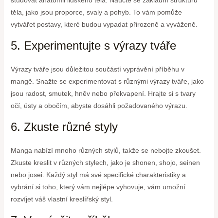
studovat anatomii lidského těla. Naučte se základní strukturu
těla, jako jsou proporce, svaly a pohyb. To vám pomůže
vytvářet postavy, které budou vypadat přirozeně a vyváženě.
5. Experimentujte s výrazy tváře
Výrazy tváře jsou důležitou součástí vyprávění příběhu v
mangě. Snažte se experimentovat s různými výrazy tváře, jako
jsou radost, smutek, hněv nebo překvapení. Hrajte si s tvary
očí, ústy a obočím, abyste dosáhli požadovaného výrazu.
6. Zkuste různé styly
Manga nabízí mnoho různých stylů, takže se nebojte zkoušet.
Zkuste kreslit v různých stylech, jako je shonen, shojo, seinen
nebo josei. Každý styl má své specifické charakteristiky a
vybrání si toho, který vám nejlépe vyhovuje, vám umožní
rozvíjet váš vlastní kreslířský styl.