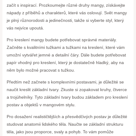
začít s inspirací. Prozkoumejte různé druhy mangy, získávejte
nápady z příběhů a charakterů, které vás oslovují. Svět mangy
je plný různorodosti a jedinečnosti, takže si vyberte styl, který
vás nejvíce upoutá.
Pro kreslení mangy budete potřebovat správné materiály.
Začněte s kvalitními tužkami a tužkami na kreslení, které vám
umožní vytvářet jemné a detailní čáry. Dále budete potřebovat
papír vhodný pro kreslení, který je dostatečně hladký, aby na
něm bylo možné pracovat s tužkou.
Předtím než začnete s komplexními postavami, je důležité se
naučit kreslit základní tvary. Zkuste si zopakovat kruhy, čtverce
a trojúhelníky. Tyto základní tvary budou základem pro kreslení
postav a objektů v mangovém stylu.
Pro dosažení realističtějších a přesvědčivých postav je důležité
studovat anatomii lidského těla. Naučte se základní strukturu
těla, jako jsou proporce, svaly a pohyb. To vám pomůže