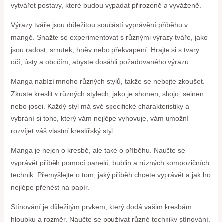
vytvářet postavy, které budou vypadat přirozeně a vyváženě.
Výrazy tváře jsou důležitou součástí vyprávění příběhu v
mangě. Snažte se experimentovat s různými výrazy tváře, jako
jsou radost, smutek, hněv nebo překvapení. Hrajte si s tvary
očí, ústy a obočím, abyste dosáhli požadovaného výrazu.
Manga nabízí mnoho různých stylů, takže se nebojte zkoušet.
Zkuste kreslit v různých stylech, jako je shonen, shojo, seinen
nebo josei. Každý styl má své specifické charakteristiky a
vybrání si toho, který vám nejlépe vyhovuje, vám umožní
rozvíjet váš vlastní kreslířský styl.
Manga je nejen o kresbě, ale také o příběhu. Naučte se
vyprávět příběh pomocí panelů, bublin a různých kompozičních
technik. Přemýšlejte o tom, jaký příběh chcete vyprávět a jak ho
nejlépe přenést na papír.
Stínování je důležitým prvkem, který dodá vašim kresbám
hloubku a rozměr. Naučte se používat různé techniky stínování,