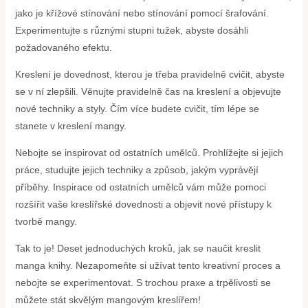
jako je křížové stínování nebo stínování pomocí šrafování.
Experimentujte s různými stupni tužek, abyste dosáhli
požadovaného efektu.
Kreslení je dovednost, kterou je třeba pravidelně cvičit, abyste
se v ní zlepšili. Věnujte pravidelně čas na kreslení a objevujte
nové techniky a styly. Čím více budete cvičit, tím lépe se
stanete v kreslení mangy.
Nebojte se inspirovat od ostatních umělců. Prohlížejte si jejich
práce, studujte jejich techniky a způsob, jakým vyprávějí
příběhy. Inspirace od ostatních umělců vám může pomoci
rozšířit vaše kreslířské dovednosti a objevit nové přístupy k
tvorbě mangy.
Tak to je! Deset jednoduchých kroků, jak se naučit kreslit
manga knihy. Nezapomeňte si užívat tento kreativní proces a
nebojte se experimentovat. S trochou praxe a trpělivosti se
můžete stát skvělým mangovým kreslířem!