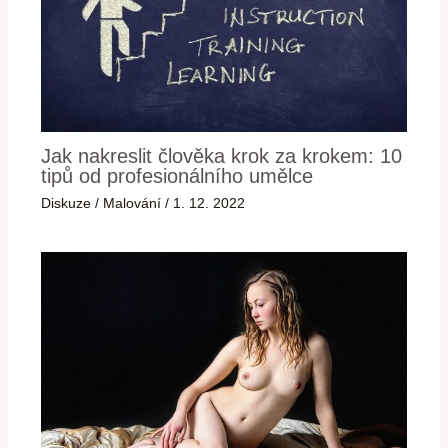
Jak nakreslit člověka krok za krokem: 10
tipů od profesionálního umělce
Diskuze
/
Malování
/
1. 12. 2022