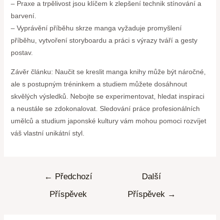
– Praxe a trpělivost jsou klíčem k zlepšení technik stínování a
barvení.
– Vyprávění příběhu skrze manga vyžaduje promyšlení
příběhu, vytvoření storyboardu a práci s výrazy tváří a gesty
postav.
Závěr článku: Naučit se kreslit manga knihy může být náročné,
ale s postupným tréninkem a studiem můžete dosáhnout
skvělých výsledků. Nebojte se experimentovat, hledat inspiraci
a neustále se zdokonalovat. Sledování práce profesionálních
umělců a studium japonské kultury vám mohou pomoci rozvíjet
váš vlastní unikátní styl.
←
Předchozí
Další
Příspěvek
Příspěvek
→