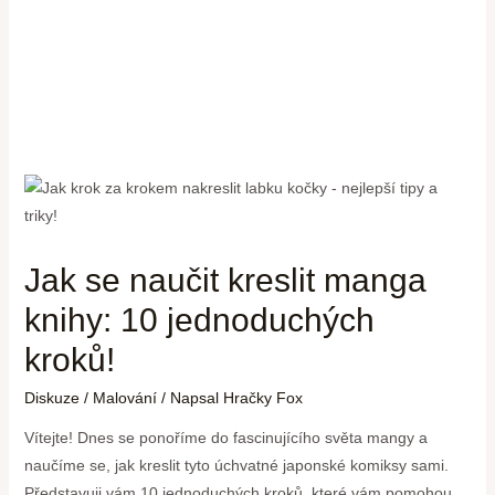
Jak se naučit kreslit manga
knihy: 10 jednoduchých
kroků!
Diskuze
/
Malování
/ Napsal
Hračky Fox
Vítejte! Dnes se ponoříme do fascinujícího světa mangy a
naučíme se, jak kreslit tyto úchvatné japonské komiksy sami.
Představuji vám 10 jednoduchých kroků, které vám pomohou