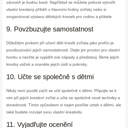
zároveň je budou bavit. Například se můžete pokusit vytvořit
vlastní kreslený příběh s hlavními hrdiny zvířaty nebo si
zorganizovat výstavu dětských kreseb pro rodinu a přátele.
9. Povzbuzujte samostatnost
Důležitým prvkem při učení dětí kreslit zvířata jako profíci je
povzbuzování jejich samostatnosti. Dejte jim prostor pro vlastní
tvorbu a nechte je vyjádřit své nápady a představy. Berte jejich
kresby vážně a oceněte jejich úsilí a pokroky.
10. Učte se společně s dětmi
Nikdy není pozdě začít se učit společně s dětmi. Připojte se k
nim při jejich kreslení zvířat a učte se společně nové techniky a
dovednosti. Tímto způsobem si nejen posílíte vztah s dětmi, ale
také budete rozvíjet svou vlastní kreativitu.
11. Vyjadřujte ocenění