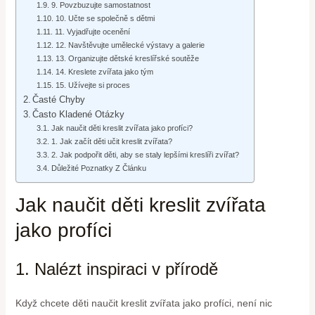
9. Povzbuzujte samostatnost
10. Učte se společně s dětmi
11. Vyjadřujte ocenění
12. Navštěvujte umělecké výstavy a galerie
13. Organizujte dětské kreslířské soutěže
14. Kreslete zvířata jako tým
15. Užívejte si proces
Časté Chyby
Často Kladené Otázky
Jak naučit děti kreslit zvířata jako profíci?
1. Jak začít děti učit kreslit zvířata?
2. Jak podpořit děti, aby se staly lepšími kreslíři zvířat?
Důležité Poznatky Z Článku
Jak naučit děti kreslit zvířata
jako profíci
1. Nalézt inspiraci v přírodě
Když chcete děti naučit kreslit zvířata jako profíci, není nic