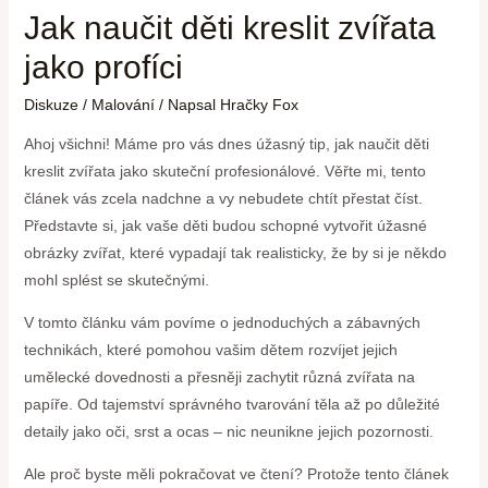
Jak naučit děti kreslit zvířata
jako profíci
Diskuze
/
Malování
/ Napsal
Hračky Fox
Ahoj všichni! Máme pro vás dnes úžasný tip, jak naučit děti
kreslit zvířata jako skuteční profesionálové. Věřte mi, tento
článek vás zcela nadchne a vy nebudete chtít přestat číst.
Představte si, jak vaše děti budou schopné vytvořit úžasné
obrázky zvířat, které vypadají tak realisticky, že by si je někdo
mohl splést se skutečnými.
V tomto článku vám povíme o jednoduchých a zábavných
technikách, které pomohou vašim dětem rozvíjet jejich
umělecké dovednosti a přesněji zachytit různá zvířata na
papíře. Od tajemství správného tvarování těla až po důležité
detaily jako oči, srst a ocas – nic neunikne jejich pozornosti.
Ale proč byste měli pokračovat ve čtení? Protože tento článek