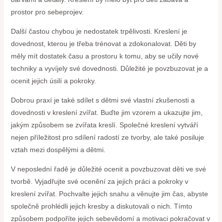
prostor pro sebeprojev.
Další častou chybou je nedostatek trpělivosti. Kreslení je
dovednost, kterou je třeba trénovat a zdokonalovat. Děti by
měly mít dostatek času a prostoru k tomu, aby se učily nové
techniky a vyvíjely své dovednosti. Důležité je povzbuzovat je a
ocenit jejich úsilí a pokroky.
Dobrou praxí je také sdílet s dětmi své vlastní zkušenosti a
dovednosti v kreslení zvířat. Buďte jim vzorem a ukazujte jim,
jakým způsobem se zvířata kreslí. Společné kreslení vytváří
nejen příležitost pro sdílení radostí ze tvorby, ale také posiluje
vztah mezi dospělými a dětmi.
V neposlední řadě je důležité ocenit a povzbuzovat děti ve své
tvorbě. Vyjadřujte své ocenění za jejich práci a pokroky v
kreslení zvířat. Pochvalte jejich snahu a věnujte jim čas, abyste
společně prohlédli jejich kresby a diskutovali o nich. Tímto
způsobem podpoříte jejich sebevědomí a motivaci pokračovat v