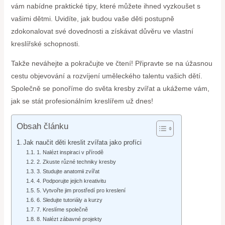
vám nabídne praktické tipy, které můžete ihned vyzkoušet s
vašimi dětmi. Uvidíte, jak budou vaše děti postupně
zdokonalovat své dovednosti a získávat důvěru ve vlastní
kreslířské schopnosti.
Takže neváhejte a pokračujte ve čtení! Připravte se na úžasnou
cestu objevování a rozvíjení uměleckého talentu vašich dětí.
Společně se ponoříme do světa kresby zvířat a ukážeme vám,
jak se stát profesionálním kreslířem už dnes!
Obsah článku
Jak naučit děti kreslit zvířata jako profíci
1. Nalézt inspiraci v přírodě
2. Zkuste různé techniky kresby
3. Studujte anatomii zvířat
4. Podporujte jejich kreativitu
5. Vytvořte jim prostředí pro kreslení
6. Sledujte tutoriály a kurzy
7. Kreslíme společně
8. Nalézt zábavné projekty