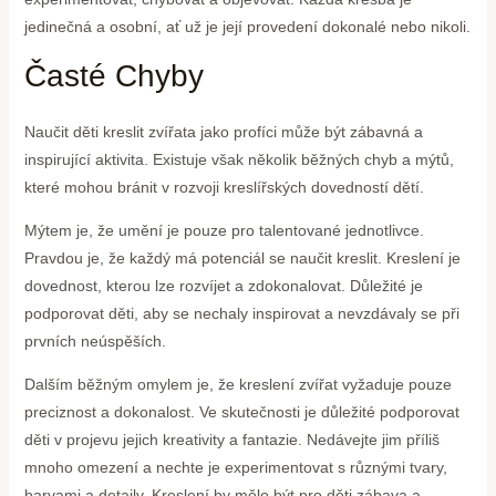
jedinečná a osobní, ať už je její provedení dokonalé nebo nikoli.
Časté Chyby
Naučit děti kreslit zvířata jako profíci může být zábavná a
inspirující aktivita. Existuje však několik běžných chyb a mýtů,
které mohou bránit v rozvoji kreslířských dovedností dětí.
Mýtem je, že umění je pouze pro talentované jednotlivce.
Pravdou je, že každý má potenciál se naučit kreslit. Kreslení je
dovednost, kterou lze rozvíjet a zdokonalovat. Důležité je
podporovat děti, aby se nechaly inspirovat a nevzdávaly se při
prvních neúspěších.
Dalším běžným omylem je, že kreslení zvířat vyžaduje pouze
preciznost a dokonalost. Ve skutečnosti je důležité podporovat
děti v projevu jejich kreativity a fantazie. Nedávejte jim příliš
mnoho omezení a nechte je experimentovat s různými tvary,
barvami a detaily. Kreslení by mělo být pro děti zábava a