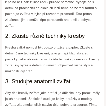
lepšího než nalézt inspiraci v přírodě samotné. Vydejte se s
dětmi na procházku do okolních lesů nebo na zvířecí farmu a
pozorujte zvířata v jejich přirozeném prostředí. Tato přímá
zkušenost jim pomůže lépe porozumět anatomii a pohybu
zvířat.
2. Zkuste různé techniky kresby
Kresba zvířat nemusí být pouze o tužce a papíru. Zkuste s
dětmi různé techniky kreslení, jako je například akvarel,
pastelky nebo olejové barvy. Každá technika přinese do kresby
zvířat jiný výraz a dětem to umožní objevovat různé styly a
možnosti vyjádření.
3. Studujte anatomii zvířat
Aby děti kreslily zvířata jako profíci, je důležité, aby porozuměly
jejich anatomii. Společně studujte knihy, obrázky a modely
zvířat a zkoumejte jejich stavbu těla, pohyb a proporce. Tímto