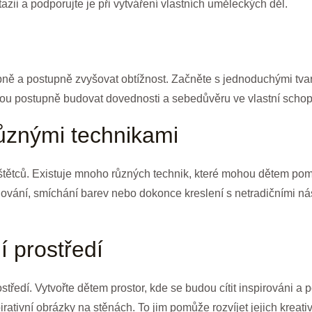
ntazii a podporujte je při vytváření vlastních uměleckých děl.
pně a postupně zvyšovat obtížnost. Začněte s jednoduchými tvar
ou postupně budovat dovednosti a sebedůvěru ve vlastní schop
různými technikami
štětců. Existuje mnoho různých technik, které mohou dětem pomoci
nování, smíchání barev nebo dokonce kreslení s netradičními nás
í prostředí
rostředí. Vytvořte dětem prostor, kde se budou cítit inspirováni 
rativní obrázky na stěnách. To jim pomůže rozvíjet jejich kreativi