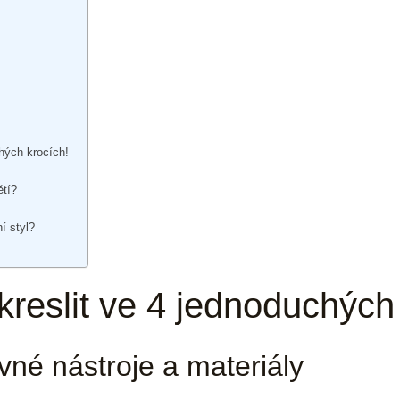
chých krocích!
ětí?
í styl?
 kreslit ve 4 jednoduchých
vné nástroje a materiály