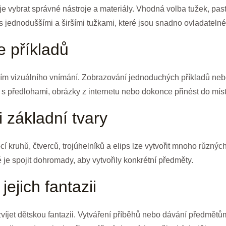
je vybrat správné nástroje a materiály. Vhodná volba tužek, paste
s jednoduššími a širšími tužkami, které jsou snadno ovladatelné
e příkladů
ctvím vizuálního vnímání. Zobrazování jednoduchých příkladů ne
y s předlohami, obrázky z internetu nebo dokonce přinést do místn
i základní tvary
í kruhů, čtverců, trojúhelníků a elips lze vytvořit mnoho různý
é je spojit dohromady, aby vytvořily konkrétní předměty.
jejich fantazii
víjet dětskou fantazii. Vytváření příběhů nebo dávání předmětů