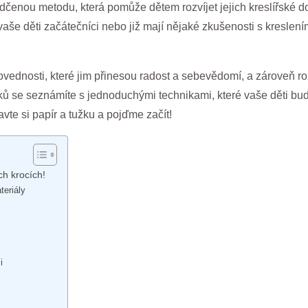
enou metodu, která pomůže dětem rozvíjet jejich kreslířské dove
 vaše děti začátečníci nebo již mají nějaké zkušenosti s kresle
vednosti, které jim přinesou radost a sebevědomí, a zároveň rozví
ů se seznámíte s jednoduchými technikami, které vaše děti budo
avte si papír a tužku a pojďme začít!
ch krocích!
teriály
i