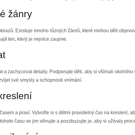
é žánry
 obrazů. Existuje mnoho různých žánrů, které mohou děti objevov
jít ten, který je nejvíce zaujme.
at
t a zachycovat detaily. Podporujte děti, aby si všímali okolního 
víjet své smysly a schopnosti vnímání.
kreslení
 časem a praxí. Vytvořte si s dětmi pravidelný čas na kreslení, a
hoto času se jim věnujte a povzbuzujte je, aby si užívaly proce