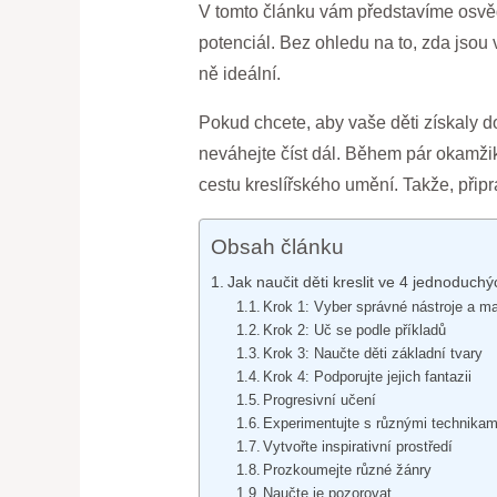
V tomto článku vám představíme osvědč
potenciál. Bez ohledu na to, zda jsou
ně ideální.
Pokud chcete, aby vaše děti získaly do
neváhejte číst dál. Během pár okamžik
cestu kreslířského umění. Takže, připr
Obsah článku
Jak naučit děti kreslit ve 4 jednoduchý
Krok 1: Vyber správné nástroje a ma
Krok 2: Uč se podle příkladů
Krok 3: Naučte děti základní tvary
Krok 4: Podporujte jejich fantazii
Progresivní učení
Experimentujte s různými technikam
Vytvořte inspirativní prostředí
Prozkoumejte různé žánry
Naučte je pozorovat