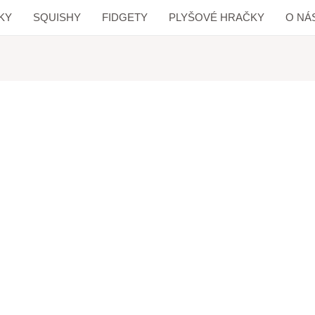
KY
SQUISHY
FIDGETY
PLYŠOVÉ HRAČKY
O NÁ