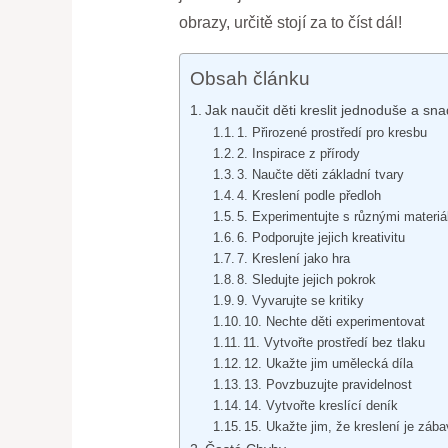
obrazy, určitě stojí za to číst dál!
Obsah článku
Jak naučit děti kreslit jednoduše a sn
1. Přirozené prostředí pro kresbu
2. Inspirace z přírody
3. Naučte děti základní tvary
4. Kreslení podle předloh
5. Experimentujte s různými materiá
6. Podporujte jejich kreativitu
7. Kreslení jako hra
8. Sledujte jejich pokrok
9. Vyvarujte se kritiky
10. Nechte děti experimentovat
11. Vytvořte prostředí bez tlaku
12. Ukažte jim umělecká díla
13. Povzbuzujte pravidelnost
14. Vytvořte kreslící deník
15. Ukažte jim, že kreslení je záb