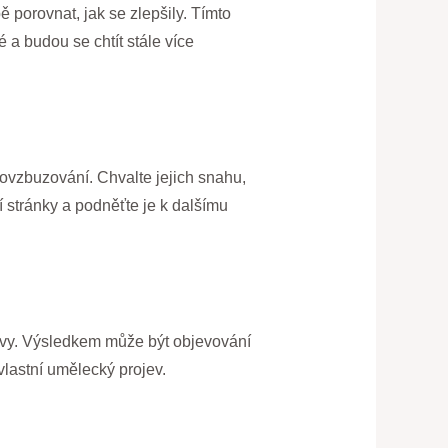
ě porovnat, jak se zlepšily. Tímto
 a budou se chtít stále více
povzbuzování. Chvalte jejich snahu,
í stránky a podněťte je k dalšímu
arvy. Výsledkem může být objevování
vlastní umělecký projev.