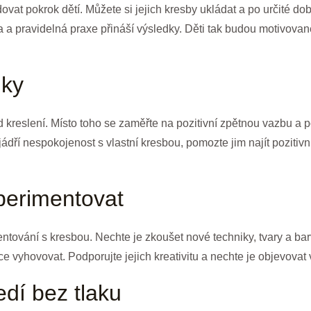
ovat pokrok dětí. Můžete si jejich kresby ukládat a po určité dob
 a pravidelná praxe přináší výsledky. Děti tak budou motivované
iky
od kreslení. Místo toho se zaměřte na pozitivní zpětnou vazbu a 
jádří nespokojenost s vlastní kresbou, pomozte jim najít pozitivn
perimentovat
entování s kresbou. Nechte je zkoušet nové techniky, tvary a b
e vyhovovat. Podporujte jejich kreativitu a nechte je objevovat 
edí bez tlaku