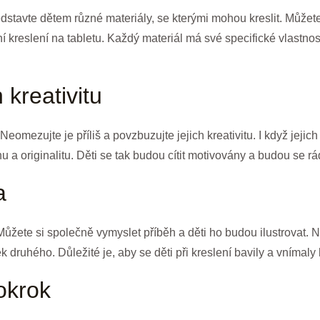
ředstavte dětem různé materiály, se kterými mohou kreslit. Můžet
í kreslení na tabletu. Každý materiál má své specifické vlastnos
 kreativitu
eomezujte je příliš a povzbuzujte jejich kreativitu. I když jeji
hu a originalitu. Děti se tak budou cítit motivovány a budou se rá
a
. Můžete si společně vymyslet příběh a děti ho budou ilustrovat. 
ek druhého. Důležité je, aby se děti při kreslení bavily a vnímal
pokrok