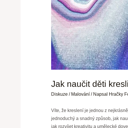
Jak naučit děti kres
Diskuze
/
Malování
/ Napsal
Hračky F
Víte, že kreslení je jednou z nejkrásn
jednoduchý a snadný způsob, jak nauči
jak rozvíjet kreativitu a umělecké dov