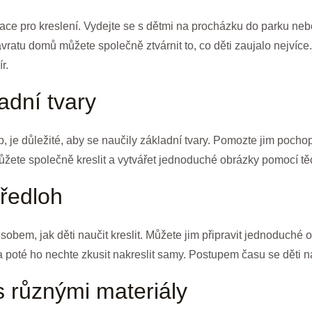
ace pro kreslení. Vydejte se s dětmi na procházku do parku neb
návratu domů můžete společně ztvárnit to, co děti zaujalo nejvíc
r.
adní tvary
eb, je důležité, aby se naučily základní tvary. Pomozte jim pocho
Můžete společně kreslit a vytvářet jednoduché obrázky pomocí těc
předloh
obem, jak děti naučit kreslit. Můžete jim připravit jednoduché 
 poté ho nechte zkusit nakreslit samy. Postupem času se děti na
s různými materiály