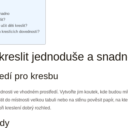
snadno
lit?
učit děti kreslit?
h kreslících dovedností?
 kreslit jednoduše a snad
ředí pro kresbu
vednosti ve vhodném prostředí. Vytvořte jim koutek, kde budou mí
t do místnosti velkou tabuli nebo na stěnu pověsit papír, na kter
při kreslení dobrý rozhled.
ody