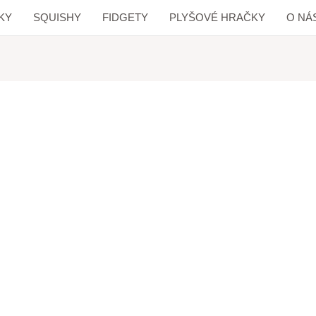
KY
SQUISHY
FIDGETY
PLYŠOVÉ HRAČKY
O NÁ