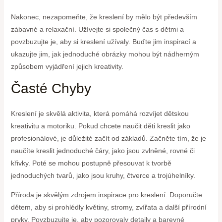
Nakonec, nezapomeňte, že kreslení by mělo být především
zábavné a relaxační. Užívejte si společný čas s dětmi a
povzbuzujte je, aby si kreslení užívaly. Buďte jim inspirací a
ukazujte jim, jak jednoduché obrázky mohou být nádherným
způsobem vyjádření jejich kreativity.
Časté Chyby
Kreslení je skvělá aktivita, která pomáhá rozvíjet dětskou
kreativitu a motoriku. Pokud chcete naučit děti kreslit jako
profesionálové, je důležité začít od základů. Začněte tím, že je
naučíte kreslit jednoduché čáry, jako jsou zvlněné, rovné či
křivky. Poté se mohou postupně přesouvat k tvorbě
jednoduchých tvarů, jako jsou kruhy, čtverce a trojúhelníky.
Příroda je skvělým zdrojem inspirace pro kreslení. Doporučte
dětem, aby si prohlédly květiny, stromy, zvířata a další přírodní
prvky. Povzbuzujte je, aby pozorovaly detaily a barevné