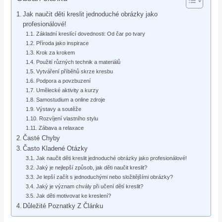
Jak naučit děti kreslit jednoduché obrázky jako
profesionálové!
Základní kreslící dovednosti: Od čar po tvary
Příroda jako inspirace
Krok za krokem
Použití různých technik a materiálů
Vytváření příběhů skrze kresbu
Podpora a povzbuzení
Umělecké aktivity a kurzy
Samostudium a online zdroje
Výstavy a soutěže
Rozvíjení vlastního stylu
Zábava a relaxace
Časté Chyby
Často Kladené Otázky
Jak naučit děti kreslit jednoduché obrázky jako profesionálové!
Jaký je nejlepší způsob, jak děti naučit kreslit?
Je lepší začít s jednoduchými nebo složitějšími obrázky?
Jaký je význam chvály při učení dětí kreslit?
Jak děti motivovat ke kreslení?
Důležité Poznatky Z Článku