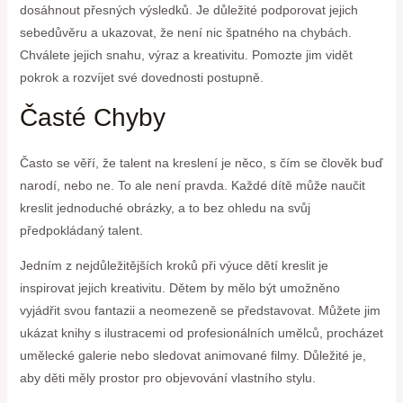
dosáhnout přesných výsledků. Je důležité podporovat jejich
sebedůvěru a ukazovat, že není nic špatného na chybách.
Chválete jejich snahu, výraz a kreativitu. Pomozte jim vidět
pokrok a rozvíjet své dovednosti postupně.
Časté Chyby
Často se věří, že talent na kreslení je něco, s čím se člověk buď
narodí, nebo ne. To ale není pravda. Každé dítě může naučit
kreslit jednoduché obrázky, a to bez ohledu na svůj
předpokládaný talent.
Jedním z nejdůležitějších kroků při výuce dětí kreslit je
inspirovat jejich kreativitu. Dětem by mělo být umožněno
vyjádřit svou fantazii a neomezeně se představovat. Můžete jim
ukázat knihy s ilustracemi od profesionálních umělců, procházet
umělecké galerie nebo sledovat animované filmy. Důležité je,
aby děti měly prostor pro objevování vlastního stylu.