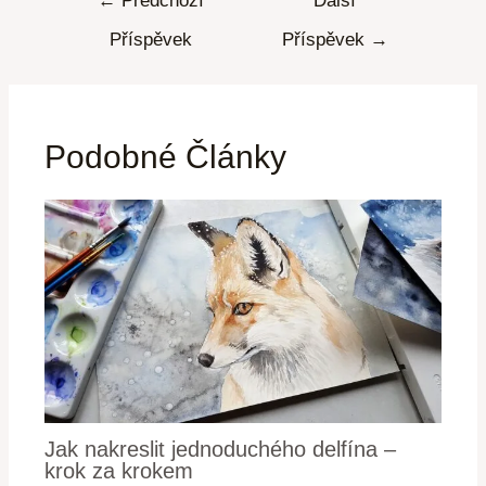
←
Předchozí
Další
Příspěvek
Příspěvek
→
Podobné Články
Jak nakreslit jednoduchého delfína –
krok za krokem