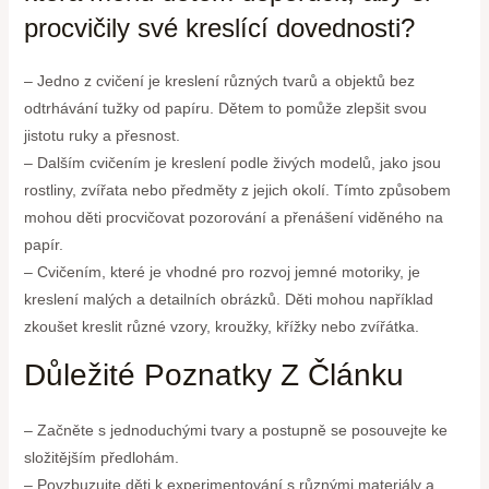
procvičily své kreslící dovednosti?
– Jedno z cvičení je kreslení různých tvarů a objektů bez
odtrhávání tužky od papíru. Dětem to pomůže zlepšit svou
jistotu ruky a přesnost.
– Dalším cvičením je kreslení podle živých modelů, jako jsou
rostliny, zvířata nebo předměty z jejich okolí. Tímto způsobem
mohou děti procvičovat pozorování a přenášení viděného na
papír.
– Cvičením, které je vhodné pro rozvoj jemné motoriky, je
kreslení malých a detailních obrázků. Děti mohou například
zkoušet kreslit různé vzory, kroužky, křížky nebo zvířátka.
Důležité Poznatky Z Článku
– Začněte s jednoduchými tvary a postupně se posouvejte ke
složitějším předlohám.
– Povzbuzujte děti k experimentování s různými materiály a