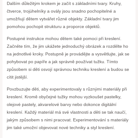
Dalším důležitým krokem je začít s základními tvary. Kruhy,
čtverce, trojúhelníky a ovály jsou snadno pochopitelné a
umožňují dětem vytvářet různé objekty. Základní tvary jim
pomohou pochopit strukturu a proporce objektů.
Postupné instrukce mohou dětem také pomoci při kreslení.
Začněte tím, že jim ukážete jednoduchý obrázek a rozdělte ho
na jednotlivé kroky. Postupně je provádějte a vysvětlujte, jak se
pohybovat po papíře a jak správně používat tužku. Tímto
způsobem si děti osvojí správnou techniku kreslení a budou se
cítit jistější.
Povzbuzujte děti, aby experimentovaly s různými materiály při
kreslení. Kromě obyčejné tužky mohou vyzkoušet pastelky,
olejové pastely, akvarelové barvy nebo dokonce digitální
kreslení. Každý materiál má své vlastnosti a děti se tak naučí,
jakým způsobem s nimi pracovat. Experimentování s materiály
jim také umožní objevovat nové techniky a styl kreslení.