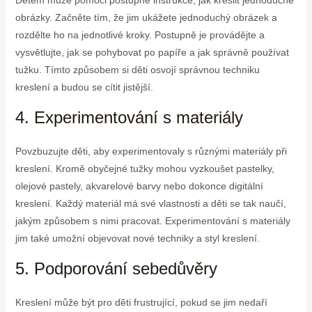
Dětem může pomoci postupné instrukce, jak kreslit jednoduché
obrázky. Začněte tím, že jim ukážete jednoduchý obrázek a
rozdělte ho na jednotlivé kroky. Postupně je provádějte a
vysvětlujte, jak se pohybovat po papíře a jak správně používat
tužku. Tímto způsobem si děti osvojí správnou techniku
kreslení a budou se cítit jistější.
4. Experimentování s materiály
Povzbuzujte děti, aby experimentovaly s různými materiály při
kreslení. Kromě obyčejné tužky mohou vyzkoušet pastelky,
olejové pastely, akvarelové barvy nebo dokonce digitální
kreslení. Každý materiál má své vlastnosti a děti se tak naučí,
jakým způsobem s nimi pracovat. Experimentování s materiály
jim také umožní objevovat nové techniky a styl kreslení.
5. Podporování sebedůvěry
Kreslení může být pro děti frustrující, pokud se jim nedaří