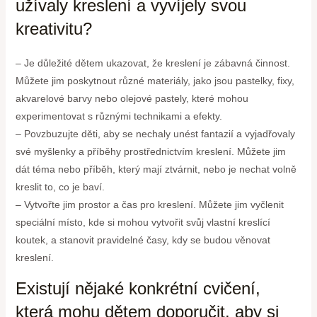
užívaly kreslení a vyvíjely svou
kreativitu?
– Je důležité dětem ukazovat, že kreslení je zábavná činnost.
Můžete jim poskytnout různé materiály, jako jsou pastelky, fixy,
akvarelové barvy nebo olejové pastely, které mohou
experimentovat s různými technikami a efekty.
– Povzbuzujte děti, aby se nechaly unést fantazií a vyjadřovaly
své myšlenky a příběhy prostřednictvím kreslení. Můžete jim
dát téma nebo příběh, který mají ztvárnit, nebo je nechat volně
kreslit to, co je baví.
– Vytvořte jim prostor a čas pro kreslení. Můžete jim vyčlenit
speciální místo, kde si mohou vytvořit svůj vlastní kreslící
koutek, a stanovit pravidelné časy, kdy se budou věnovat
kreslení.
Existují nějaké konkrétní cvičení,
která mohu dětem doporučit, aby si