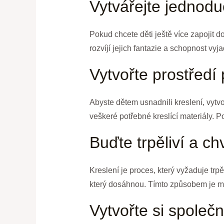
Vytvářejte jednod
Pokud chcete děti ještě více zapojit 
rozvíjí jejich fantazie a schopnost vy
Vytvořte prostředí 
Abyste dětem usnadnili kreslení, vytvo
veškeré potřebné kreslící materiály. Po
Buďte trpěliví a c
Kreslení je proces, který vyžaduje trp
který dosáhnou. Tímto způsobem je mo
Vytvořte si společné