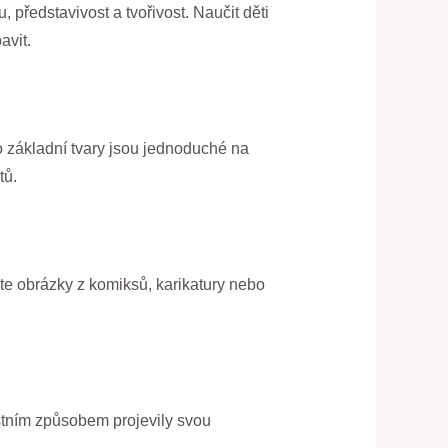
 představivost a tvořivost. Naučit děti
avit.
to základní tvary jsou jednoduché na
tů.
žete obrázky z komiksů, karikatury nebo
astním způsobem projevily svou