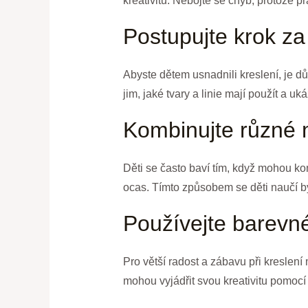
kreativitu. Nebojte se chyb, protože pr
Postupujte krok z
Abyste dětem usnadnili kreslení, je dů
jim, jaké tvary a linie mají použít a uk
Kombinujte různé 
Děti se často baví tím, když mohou ko
ocas. Tímto způsobem se děti naučí být
Používejte barevné
Pro větší radost a zábavu při kreslení
mohou vyjádřit svou kreativitu pomocí