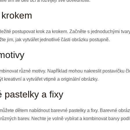
ávě tím se děti učí a rozvíjejí své dovednosti.
a krokem
ležité postupovat krok za krokem. Začněte s jednoduchými tvary 
ážte jim, jak vytvářet jednotlivé části obrázku postupně.
motivy
mbinovat různé motivy. Například mohou nakreslit postavičku čl
 kreativní a vytvářet vtipné a originální obrázky.
 pastelky a fixy
 můžete dětem nabídnout barevné pastelky a fixy. Barevné obrázky
 různých barev. Nechte je volně vybírat a kombinovat barvy pod