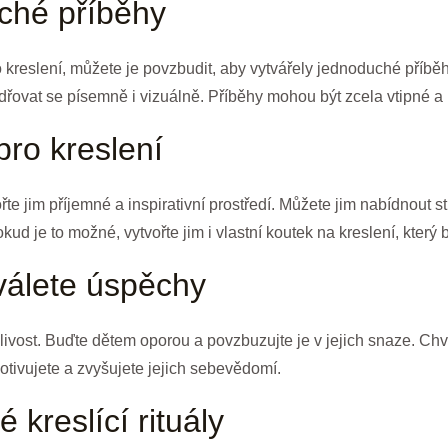
uché příběhy
do kreslení, můžete je povzbudit, aby vytvářely jednoduché příb
jadřovat se písemně i vizuálně. Příběhy mohou být zcela vtipné 
pro kreslení
řte jim příjemné a inspirativní prostředí. Můžete jim nabídnout 
kud je to možné, vytvořte jim i vlastní koutek na kreslení, který
hválete úspěchy
ělivost. Buďte dětem oporou a povzbuzujte je v jejich snaze. Ch
tivujete a zvyšujete jejich sebevědomí.
 kreslící rituály