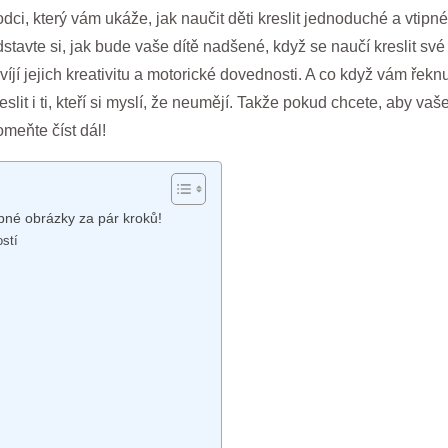
ci, který vám ukáže, jak naučit děti kreslit jednoduché a vtipn
edstavte si, jak bude vaše dítě nadšené, když se naučí kreslit sv
víjí jejich kreativitu a motorické dovednosti. A co když vám ře
it i ti, kteří si myslí, že neumějí. Takže pokud chcete, aby vaše 
meňte číst dál!
ipné obrázky za pár kroků!
ostí