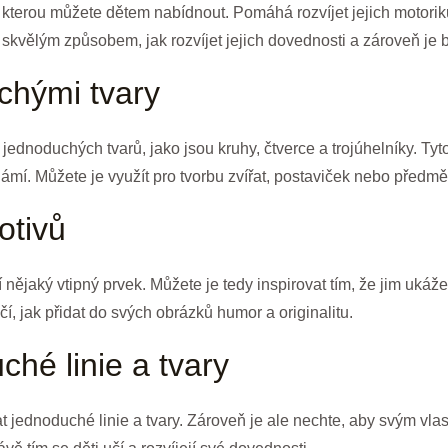
, kterou můžete dětem nabídnout. Pomáhá rozvíjet jejich motoriku,
 skvělým způsobem, jak rozvíjet jejich dovednosti a zároveň je b
chými tvary
 jednoduchých tvarů, jako jsou kruhy, čtverce a trojúhelníky. Ty
ámí. Můžete je využít pro tvorbu zvířat, postaviček nebo předmě
otivů
í nějaký vtipný prvek. Můžete je tedy inspirovat tím, že jim uká
í, jak přidat do svých obrázků humor a originalitu.
ché linie a tvary
vat jednoduché linie a tvary. Zároveň je ale nechte, aby svým vl