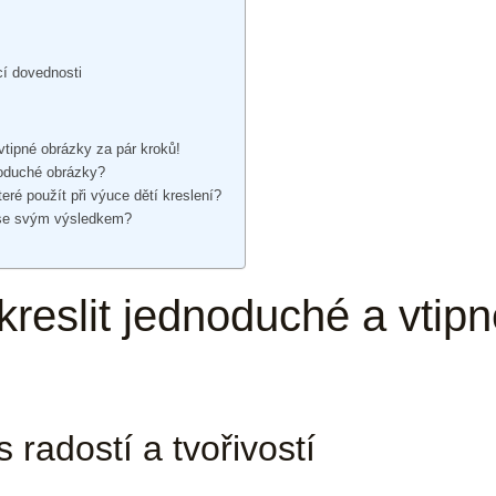
y
ící dovednosti
 vtipné obrázky za pár kroků!
dnoduché obrázky?
teré použít při výuce dětí kreslení?
é se svým výsledkem?
 kreslit jednoduché a vtip
s radostí a tvořivostí