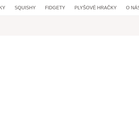
KY
SQUISHY
FIDGETY
PLYŠOVÉ HRAČKY
O NÁ