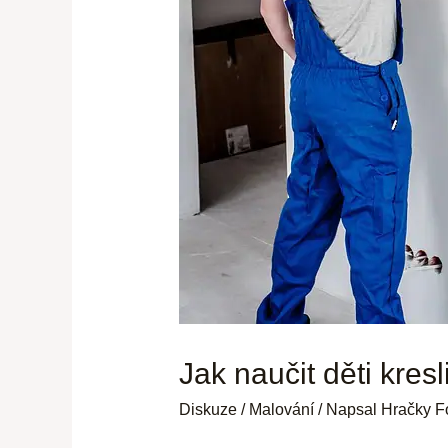
Jak naučit děti kres
Diskuze
/
Malování
/ Napsal
Hračky F