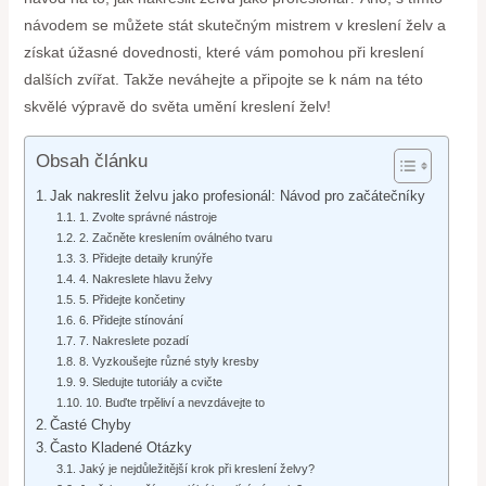
návodem se můžete stát skutečným mistrem v kreslení želv a
získat úžasné dovednosti, které vám pomohou při kreslení
dalších zvířat. Takže neváhejte a připojte se k nám na této
skvělé výpravě do světa umění kreslení želv!
Obsah článku
Jak nakreslit želvu jako profesionál: Návod pro začátečníky
1. Zvolte správné nástroje
2. Začněte kreslením oválného tvaru
3. Přidejte detaily krunýře
4. Nakreslete hlavu želvy
5. Přidejte končetiny
6. Přidejte stínování
7. Nakreslete pozadí
8. Vyzkoušejte různé styly kresby
9. Sledujte tutoriály a cvičte
10. Buďte trpěliví a nevzdávejte to
Časté Chyby
Často Kladené Otázky
Jaký je nejdůležitější krok při kreslení želvy?