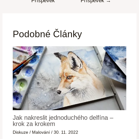
Příspěvek
Příspěvek
→
Podobné Články
Jak nakreslit jednoduchého delfína –
krok za krokem
Diskuze
/
Malování
/
30. 11. 2022