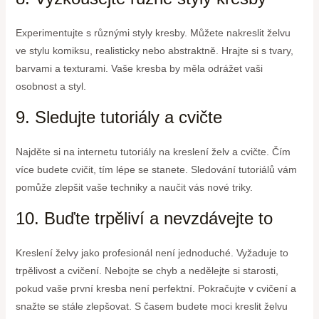
Experimentujte s různými styly kresby. Můžete nakreslit želvu
ve stylu komiksu, realisticky nebo abstraktně. Hrajte si s tvary,
barvami a texturami. Vaše kresba by měla odrážet vaši
osobnost a styl.
9. Sledujte tutoriály a cvičte
Najděte si na internetu tutoriály na kreslení želv a cvičte. Čím
více budete cvičit, tím lépe se stanete. Sledování tutoriálů vám
pomůže zlepšit vaše techniky a naučit vás nové triky.
10. Buďte trpěliví a nevzdávejte to
Kreslení želvy jako profesionál není jednoduché. Vyžaduje to
trpělivost a cvičení. Nebojte se chyb a nedělejte si starosti,
pokud vaše první kresba není perfektní. Pokračujte v cvičení a
snažte se stále zlepšovat. S časem budete moci kreslit želvu