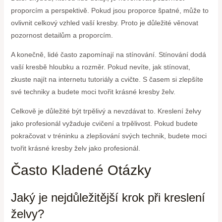
proporcím a perspektivě. Pokud jsou proporce špatné, může to
ovlivnit celkový vzhled vaší kresby. Proto je důležité věnovat
pozornost detailům a proporcím.
A konečně, lidé často zapomínají na stínování. Stínování dodá
vaší kresbě hloubku a rozměr. Pokud nevíte, jak stínovat,
zkuste najít na internetu tutoriály a cvičte. S časem si zlepšíte
své techniky a budete moci tvořit krásné kresby želv.
Celkově je důležité být trpělivý a nevzdávat to. Kreslení želvy
jako profesionál vyžaduje cvičení a trpělivost. Pokud budete
pokračovat v tréninku a zlepšování svých technik, budete moci
tvořit krásné kresby želv jako profesionál.
Často Kladené Otázky
Jaký je nejdůležitější krok při kreslení
želvy?