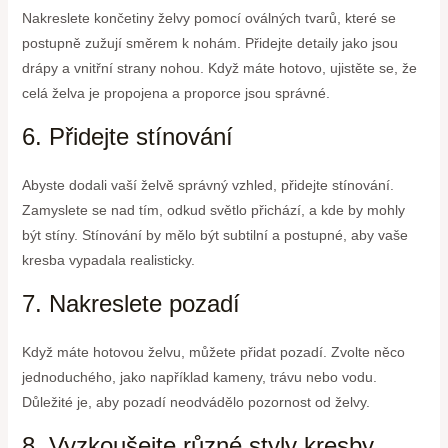
Nakreslete končetiny želvy pomocí oválných tvarů, které se
postupně zužují směrem k nohám. Přidejte detaily jako jsou
drápy a vnitřní strany nohou. Když máte hotovo, ujistěte se, že
celá želva je propojena a proporce jsou správné.
6. Přidejte stínování
Abyste dodali vaší želvě správný vzhled, přidejte stínování.
Zamyslete se nad tím, odkud světlo přichází, a kde by mohly
být stíny. Stínování by mělo být subtilní a postupné, aby vaše
kresba vypadala realisticky.
7. Nakreslete pozadí
Když máte hotovou želvu, můžete přidat pozadí. Zvolte něco
jednoduchého, jako například kameny, trávu nebo vodu.
Důležité je, aby pozadí neodvádělo pozornost od želvy.
8. Vyzkoušejte různé styly kresby