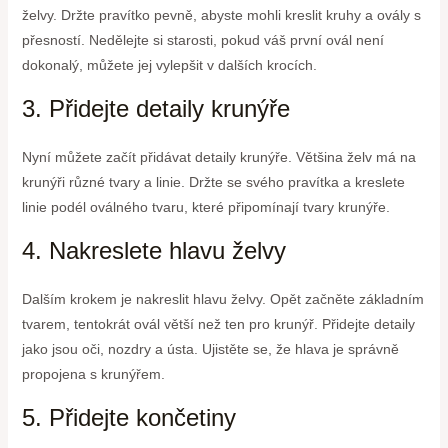
želvy. Držte pravítko pevně, abyste mohli kreslit kruhy a ovály s
přesností. Nedělejte si starosti, pokud váš první ovál není
dokonalý, můžete jej vylepšit v dalších krocích.
3. Přidejte detaily krunýře
Nyní můžete začít přidávat detaily krunýře. Většina želv má na
krunýři různé tvary a linie. Držte se svého pravítka a kreslete
linie podél oválného tvaru, které připomínají tvary krunýře.
4. Nakreslete hlavu želvy
Dalším krokem je nakreslit hlavu želvy. Opět začněte základním
tvarem, tentokrát ovál větší než ten pro krunýř. Přidejte detaily
jako jsou oči, nozdry a ústa. Ujistěte se, že hlava je správně
propojena s krunýřem.
5. Přidejte končetiny