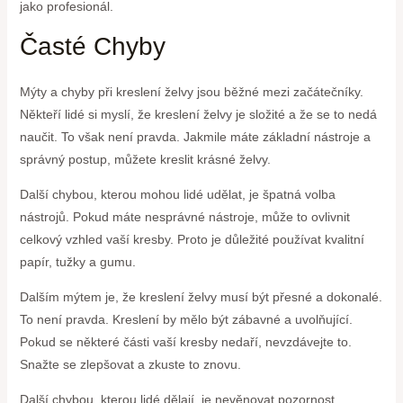
jako profesionál.
Časté Chyby
Mýty a chyby při kreslení želvy jsou běžné mezi začátečníky.
Někteří lidé si myslí, že kreslení želvy je složité a že se to nedá
naučit. To však není pravda. Jakmile máte základní nástroje a
správný postup, můžete kreslit krásné želvy.
Další chybou, kterou mohou lidé udělat, je špatná volba
nástrojů. Pokud máte nesprávné nástroje, může to ovlivnit
celkový vzhled vaší kresby. Proto je důležité používat kvalitní
papír, tužky a gumu.
Dalším mýtem je, že kreslení želvy musí být přesné a dokonalé.
To není pravda. Kreslení by mělo být zábavné a uvolňující.
Pokud se některé části vaší kresby nedaří, nevzdávejte to.
Snažte se zlepšovat a zkuste to znovu.
Další chybou, kterou lidé dělají, je nevěnovat pozornost