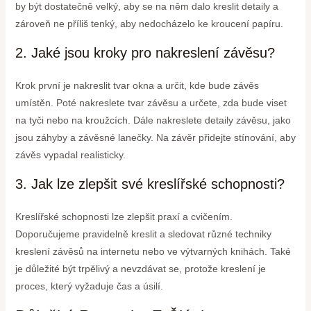
by být dostatečně velký, aby se na něm dalo kreslit detaily a
zároveň ne příliš tenký, aby nedocházelo ke kroucení papíru.
2. Jaké jsou kroky pro nakreslení závěsu?
Krok první je nakreslit tvar okna a určit, kde bude závěs
umístěn. Poté nakreslete tvar závěsu a určete, zda bude viset
na tyči nebo na kroužcích. Dále nakreslete detaily závěsu, jako
jsou záhyby a závěsné lanečky. Na závěr přidejte stínování, aby
závěs vypadal realisticky.
3. Jak lze zlepšit své kreslířské schopnosti?
Kreslířské schopnosti lze zlepšit praxí a cvičením.
Doporučujeme pravidelně kreslit a sledovat různé techniky
kreslení závěsů na internetu nebo ve výtvarných knihách. Také
je důležité být trpělivý a nevzdávat se, protože kreslení je
proces, který vyžaduje čas a úsilí.