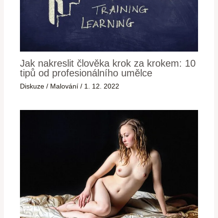
Jak nakreslit člověka krok za krokem: 10
tipů od profesionálního umělce
Diskuze
/
Malování
/
1. 12. 2022