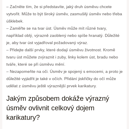
– Začněte tím, že si představíte, jaký druh úsměvu chcete
vytvořit. Může to být široký úsměv, zasmušilý úsměv nebo třeba
úšklebek.
– Zaměřte se na tvar úst. Úsměv může mít různé tvary,
například oblý, výrazně zaoblený nebo spíše hranatý. Důležité
je, aby tvar úst vyjadřoval požadovaný výraz.
– Přidejte další prvky, které dodají úsměvu životnost. Kromě
tvaru úst můžete zvýraznit i zuby, linky kolem úst, bradu nebo
tváře, které se při úsměvu mění.
– Nezapomeňte na oči. Úsměv je spojený s emocemi, a proto je
důležité vyjádřit je také v očích. Přidání jiskřičky do očí může
udělat z úsměvu ještě výraznější prvek karikatury.
Jakým způsobem dokáže výrazný
úsměv ovlivnit celkový dojem
karikatury?