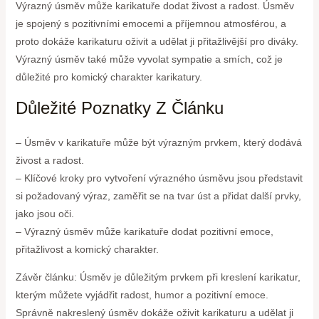
Výrazný úsměv může karikatuře dodat živost a radost. Úsměv
je spojený s pozitivními emocemi a příjemnou atmosférou, a
proto dokáže karikaturu oživit a udělat ji přitažlivější pro diváky.
Výrazný úsměv také může vyvolat sympatie a smích, což je
důležité pro komický charakter karikatury.
Důležité Poznatky Z Článku
– Úsměv v karikatuře může být výrazným prvkem, který dodává
živost a radost.
– Klíčové kroky pro vytvoření výrazného úsměvu jsou představit
si požadovaný výraz, zaměřit se na tvar úst a přidat další prvky,
jako jsou oči.
– Výrazný úsměv může karikatuře dodat pozitivní emoce,
přitažlivost a komický charakter.
Závěr článku: Úsměv je důležitým prvkem při kreslení karikatur,
kterým můžete vyjádřit radost, humor a pozitivní emoce.
Správně nakreslený úsměv dokáže oživit karikaturu a udělat ji