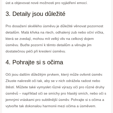
úst a objevovat nové možnosti pro vyjádření emocí.
3. Detaily jsou důležité
Pro dosažení skvělého úsměvu je důležité věnovat pozornost
detailům. Malá křivka na rtech, odhalený zub nebo oční víčka,
která se zvedají, mohou mít velký vliv na celkový dojem
úsměvu. Buďte pozorní k těmto detailům a věnujte jim
dostatečnou péči při kreslení úsměvu.
4. Pohrajte si s očima
Oči jsou dalším důležitým prvkem, který může ovlivnit úsměv.
Zkuste nakreslit oči tak, aby se v nich odrážela radost nebo
štěstí. Můžete také vymyslet různé výrazy očí pro různé druhy
úsměvů – například oči se smíchy pro hlasitý smích, nebo oči s
jemnými vráskami pro subtilnější úsměv. Pohrajte si s očima a
vytvořte tak dokonalou harmonii mezi očima a úsměvem.