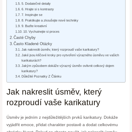
5. Dodatečné detaily
6. Hrajte si s kontrasty
7. Inspirujte se
8. Praktikujte a zkoušejte nové techniky
9. Buďte kreativní
10. Vychutnejte si proces
Časté Chyby
Často Kladené Otázky
Jak nakreslit úsměv, který rozproudí vaše karikatury?
Jaké jsou klíčové kroky pro vytvoření výrazného úsměvu ve vašich
karikaturách?
Jakým způsobem dokáže výrazný úsměv ovlivnit celkový dojem
karikatury?
Důležité Poznatky Z Článku
Jak nakreslit úsměv, který
rozproudí vaše karikatury
Úsměv je jedním z nejdůležitějších prvků karikatury. Dokáže
vyjádřit emoce, přidat charakter postavě a dodat celkovému
obrázku živost. Pokud se chcete naučit, jak nakreslit úsměv,