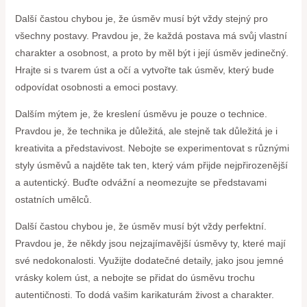
Další častou chybou je, že úsměv musí být vždy stejný pro
všechny postavy. Pravdou je, že každá postava má svůj vlastní
charakter a osobnost, a proto by měl být i její úsměv jedinečný.
Hrajte si s tvarem úst a očí a vytvořte tak úsměv, který bude
odpovídat osobnosti a emoci postavy.
Dalším mýtem je, že kreslení úsměvu je pouze o technice.
Pravdou je, že technika je důležitá, ale stejně tak důležitá je i
kreativita a představivost. Nebojte se experimentovat s různými
styly úsměvů a najděte tak ten, který vám přijde nejpřirozenější
a autentický. Buďte odvážní a neomezujte se představami
ostatních umělců.
Další častou chybou je, že úsměv musí být vždy perfektní.
Pravdou je, že někdy jsou nejzajímavější úsměvy ty, které mají
své nedokonalosti. Využijte dodatečné detaily, jako jsou jemné
vrásky kolem úst, a nebojte se přidat do úsměvu trochu
autentičnosti. To dodá vašim karikaturám živost a charakter.