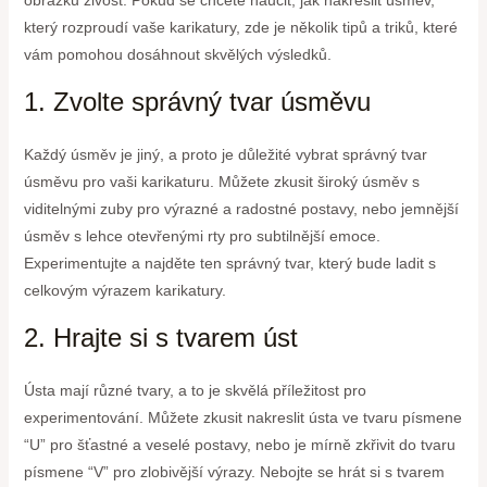
který rozproudí vaše karikatury, zde je několik tipů a triků, které
vám pomohou dosáhnout skvělých výsledků.
1. Zvolte správný tvar úsměvu
Každý úsměv je jiný, a proto je důležité vybrat správný tvar
úsměvu pro vaši karikaturu. Můžete zkusit široký úsměv s
viditelnými zuby pro výrazné a radostné postavy, nebo jemnější
úsměv s lehce otevřenými rty pro subtilnější emoce.
Experimentujte a najděte ten správný tvar, který bude ladit s
celkovým výrazem karikatury.
2. Hrajte si s tvarem úst
Ústa mají různé tvary, a to je skvělá příležitost pro
experimentování. Můžete zkusit nakreslit ústa ve tvaru písmene
“U” pro šťastné a veselé postavy, nebo je mírně zkřivit do tvaru
písmene “V” pro zlobivější výrazy. Nebojte se hrát si s tvarem