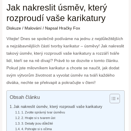
Jak nakreslit úsměv, který
rozproudí vaše karikatury
Diskuze
/
Malování
/ Napsal
Hračky Fox
Vítejte! Dnes se společně podíváme na jednu z nejdůležitějších
a nejzábavnějších částí tvorby karikatur – úsměvy! Jak nakreslit
takový úsměv, který rozproudí vaše karikatury a rozzáří tváře
lidí, kteří se na ně dívají? Právě to se dozvíte v tomto článku.
Pokud jste milovníkem karikatur a chcete se naučit, jak dodat
svým výtvorům životnost a vyvolat úsměv na tváři každého
diváka, nechte se překvapit a pokračujte v čtení!
Obsah článku
Jak nakreslit úsměv, který rozproudí vaše karikatury
1. Zvolte správný tvar úsměvu
2. Hrajte si s tvarem úst
3. Detaily jsou důležité
4. Pohrajte si s očima