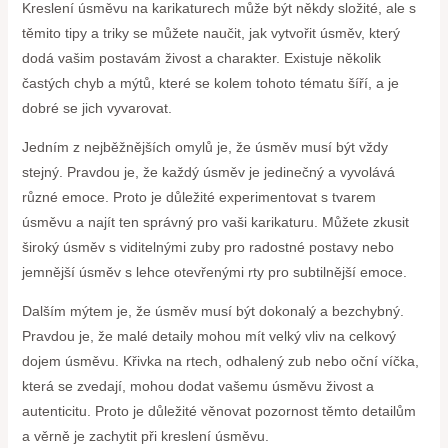
Kreslení úsměvu na karikaturech může být někdy složité, ale s
těmito tipy a triky se můžete naučit, jak vytvořit úsměv, který
dodá vašim postavám živost a charakter. Existuje několik
častých chyb a mýtů, které se kolem tohoto tématu šíří, a je
dobré se jich vyvarovat.
Jedním z nejběžnějších omylů je, že úsměv musí být vždy
stejný. Pravdou je, že každý úsměv je jedinečný a vyvolává
různé emoce. Proto je důležité experimentovat s tvarem
úsměvu a najít ten správný pro vaši karikaturu. Můžete zkusit
široký úsměv s viditelnými zuby pro radostné postavy nebo
jemnější úsměv s lehce otevřenými rty pro subtilnější emoce.
Dalším mýtem je, že úsměv musí být dokonalý a bezchybný.
Pravdou je, že malé detaily mohou mít velký vliv na celkový
dojem úsměvu. Křivka na rtech, odhalený zub nebo oční víčka,
která se zvedají, mohou dodat vašemu úsměvu živost a
autenticitu. Proto je důležité věnovat pozornost těmto detailům
a věrně je zachytit při kreslení úsměvu.