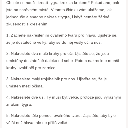
Chcete se naučit kreslit tygra krok za krokem? Pokud ano, pak
jste na správném místě. V tomto článku vám ukážeme, jak
jednoduše a snadno nakreslit tygra, i když nemáte žádné
zkušenosti s kreslením.
1. Začněte nakreslením oválného tvaru pro hlavu. Ujistěte se,
že je dostatečně velký, aby se do něj vešly oči a nos.
2. Nakreslete dva malé kruhy pro oči. Ujistěte se, že jsou
umístěny dostatečně daleko od sebe. Potom nakreslete menší
kruhy uvnitř očí pro zornice.
3. Nakreslete malý trojúhelník pro nos. Ujistěte se, že je
umístěn mezi očima.
4. Nakreslete dvě uši. Ty musí být velké, protože jsou výrazným
znakem tygra.
5. Nakreslete tělo pomocí oválného tvaru. Zajistěte, aby bylo
větší než hlava, ale ne příliš velké.