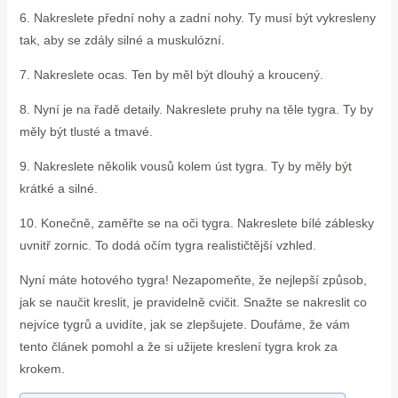
6. Nakreslete přední nohy a zadní nohy. Ty musí být vykresleny
tak, aby se zdály silné a muskulózní.
7. Nakreslete ocas. Ten by měl být dlouhý a kroucený.
8. Nyní je na řadě detaily. Nakreslete pruhy na těle tygra. Ty by
měly být tlusté a tmavé.
9. Nakreslete několik vousů kolem úst tygra. Ty by měly být
krátké a silné.
10. Konečně, zaměřte se na oči tygra. Nakreslete bílé záblesky
uvnitř zornic. To dodá očím tygra realističtější vzhled.
Nyní máte hotového tygra! Nezapomeňte, že nejlepší způsob,
jak se naučit kreslit, je pravidelně cvičit. Snažte se nakreslit co
nejvíce tygrů a uvidíte, jak se zlepšujete. Doufáme, že vám
tento článek pomohl a že si užijete kreslení tygra krok za
krokem.