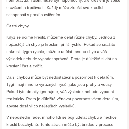
není pravda. Talent může být nápomocný, ale kreslení je spíše
o cvičení a trpělivosti. Každý může zlepšit své kreslící
schopnosti s praxí a cvičením.
Časté chyby
Když se učíme kreslit, můžeme dělat různé chyby. Jednou z
nejčastějších chyb je kreslení příliš rychle. Pokud se snažíte
nakreslit tygra rychle, můžete udělat mnoho chyb a váš
výsledek nebude vypadat správně. Proto je důležité si dát na
kreslení čas a cvičit.
Další chybou může být nedostatečná pozornost k detailům.
Tygři mají mnoho výrazných rysů, jako jsou pruhy a vousy.
Pokud tyto detaily ignorujete, váš výsledek nebude vypadat
realisticky. Proto je důležité věnovat pozornost všem detailům,
abyste dosáhli co nejlepších výsledků.
V neposlední řadě, mnoho lidí se bojí udělat chybu a nechce
kreslit bezchybně. Tento strach může být brzdou v procesu