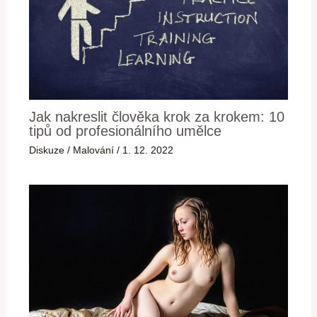
Jak nakreslit člověka krok za krokem: 10
tipů od profesionálního umělce
Diskuze
/
Malování
/
1. 12. 2022