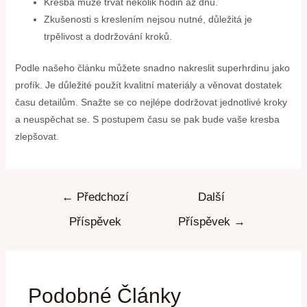
Kresba může trvat několik hodin až dnů.
Zkušenosti s kreslením nejsou nutné, důležitá je
trpělivost a dodržování kroků.
Podle našeho článku můžete snadno nakreslit superhrdinu jako
profík. Je důležité použít kvalitní materiály a věnovat dostatek
času detailům. Snažte se co nejlépe dodržovat jednotlivé kroky
a neuspěchat se. S postupem času se pak bude vaše kresba
zlepšovat.
←
Předchozí
Další
Příspěvek
Příspěvek
→
Podobné Články