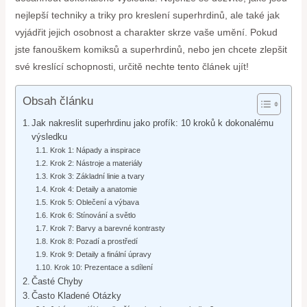
nejlepší techniky a triky pro kreslení superhrdinů, ale také jak
vyjádřit jejich osobnost a charakter skrze vaše umění. Pokud
jste fanouškem komiksů a superhrdinů, nebo jen chcete zlepšit
své kreslící schopnosti, určitě nechte tento článek ujít!
Obsah článku
Jak nakreslit superhrdinu jako profík: 10 kroků k dokonalému
výsledku
Krok 1: Nápady a inspirace
Krok 2: Nástroje a materiály
Krok 3: Základní linie a tvary
Krok 4: Detaily a anatomie
Krok 5: Oblečení a výbava
Krok 6: Stínování a světlo
Krok 7: Barvy a barevné kontrasty
Krok 8: Pozadí a prostředí
Krok 9: Detaily a finální úpravy
Krok 10: Prezentace a sdílení
Časté Chyby
Často Kladené Otázky