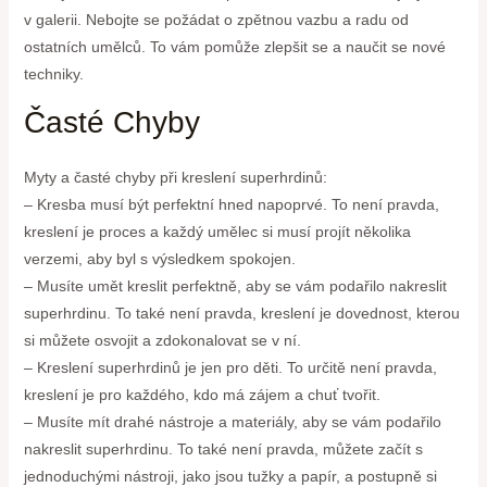
v galerii. Nebojte se požádat o zpětnou vazbu a radu od
ostatních umělců. To vám pomůže zlepšit se a naučit se nové
techniky.
Časté Chyby
Myty a časté chyby při kreslení superhrdinů:
– Kresba musí být perfektní hned napoprvé. To není pravda,
kreslení je proces a každý umělec si musí projít několika
verzemi, aby byl s výsledkem spokojen.
– Musíte umět kreslit perfektně, aby se vám podařilo nakreslit
superhrdinu. To také není pravda, kreslení je dovednost, kterou
si můžete osvojit a zdokonalovat se v ní.
– Kreslení superhrdinů je jen pro děti. To určitě není pravda,
kreslení je pro každého, kdo má zájem a chuť tvořit.
– Musíte mít drahé nástroje a materiály, aby se vám podařilo
nakreslit superhrdinu. To také není pravda, můžete začít s
jednoduchými nástroji, jako jsou tužky a papír, a postupně si