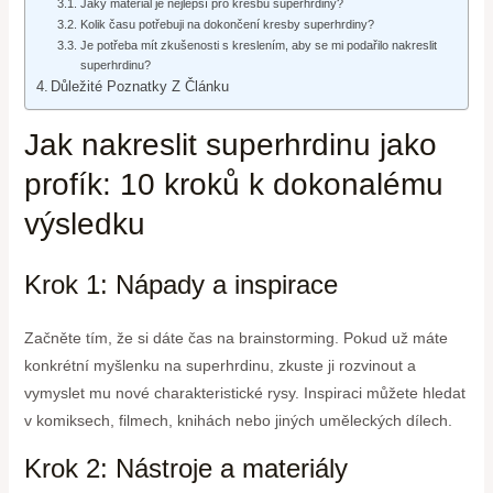
Jaký materiál je nejlepší pro kresbu superhrdiny?
Kolik času potřebuji na dokončení kresby superhrdiny?
Je potřeba mít zkušenosti s kreslením, aby se mi podařilo nakreslit
superhrdinu?
Důležité Poznatky Z Článku
Jak nakreslit superhrdinu jako
profík: 10 kroků k dokonalému
výsledku
Krok 1: Nápady a inspirace
Začněte tím, že si dáte čas na brainstorming. Pokud už máte
konkrétní myšlenku na superhrdinu, zkuste ji rozvinout a
vymyslet mu nové charakteristické rysy. Inspiraci můžete hledat
v komiksech, filmech, knihách nebo jiných uměleckých dílech.
Krok 2: Nástroje a materiály