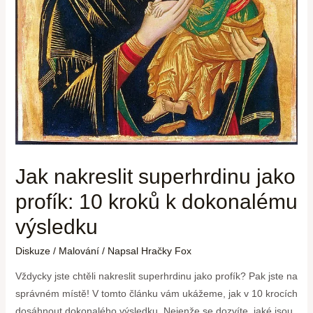
Jak nakreslit superhrdinu jako
profík: 10 kroků k dokonalému
výsledku
Diskuze
/
Malování
/ Napsal
Hračky Fox
Vždycky jste chtěli nakreslit superhrdinu jako profík? Pak jste na
správném místě! V tomto článku vám ukážeme, jak v 10 krocích
dosáhnout dokonalého výsledku. Nejenže se dozvíte, jaké jsou