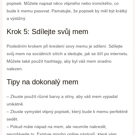
popisek. Můžete napsat něco vtipného nebo ironického, co
bude k memu pasovat. Pamatujte, že popisek by měl být krátký
a výstižný.
Krok 5: Sdílejte svůj mem
Posledním krokem při kreslení sovy memu je sdílení. Sdílejte
svůj mem na sociálních sítích a sledujte, jak se šíří po internetu.
Můžete také použít hashtagy, aby byl váš mem snadno
nalezen.
Tipy na dokonalý mem
– Zkuste použít různé barvy a stíny, aby váš mem vypadal
unikátně.
– Zkuste vymyslet vtipný popisek, který bude k memu perfektně
sedět.
– Pokud máte nápad na mem, ale neumíte nakreslit,
nevzdávejte to. Existuje mnoho online nástrojů, které vám