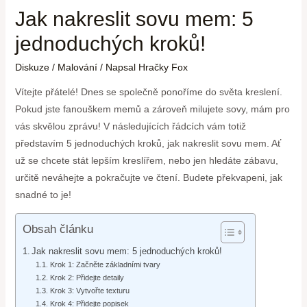
Jak nakreslit sovu mem: 5
jednoduchých kroků!
Diskuze
/
Malování
/ Napsal
Hračky Fox
Vítejte přátelé! Dnes se společně ponoříme do světa kreslení.
Pokud jste fanouškem memů a zároveň milujete sovy, mám pro
vás skvělou zprávu! V následujících řádcích vám totiž
představím 5 jednoduchých kroků, jak nakreslit sovu mem. Ať
už se chcete stát lepším kreslířem, nebo jen hledáte zábavu,
určitě neváhejte a pokračujte ve čtení. Budete překvapeni, jak
snadné to je!
Obsah článku
Jak nakreslit sovu mem: 5 jednoduchých kroků!
Krok 1: Začněte základními tvary
Krok 2: Přidejte detaily
Krok 3: Vytvořte texturu
Krok 4: Přidejte popisek