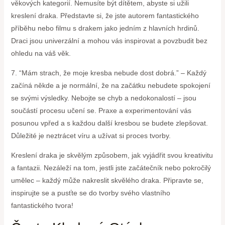
věkových kategorií. Nemusíte být dítětem, abyste si užili
kreslení draka. Představte si, že jste autorem fantastického
příběhu nebo filmu s drakem jako jedním z hlavních hrdinů.
Draci jsou univerzální a mohou vás inspirovat a povzbudit bez
ohledu na váš věk.
7. “Mám strach, že moje kresba nebude dost dobrá.” – Každý
začíná někde a je normální, že na začátku nebudete spokojení
se svými výsledky. Nebojte se chyb a nedokonalostí – jsou
součástí procesu učení se. Praxe a experimentování vás
posunou vpřed a s každou další kresbou se budete zlepšovat.
Důležité je neztrácet víru a užívat si proces tvorby.
Kreslení draka je skvělým způsobem, jak vyjádřit svou kreativitu
a fantazii. Nezáleží na tom, jestli jste začátečník nebo pokročilý
umělec – každý může nakreslit skvělého draka. Připravte se,
inspirujte se a pusťte se do tvorby svého vlastního
fantastického tvora!