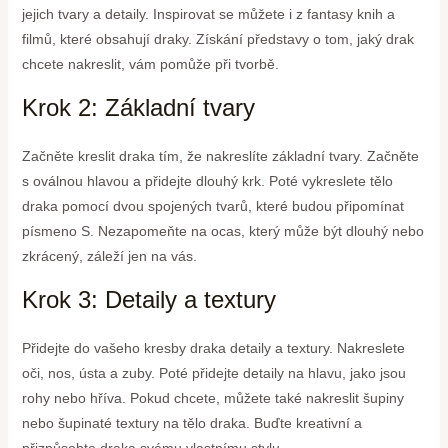
jejich tvary a detaily. Inspirovat se můžete i z fantasy knih a
filmů, které obsahují draky. Získání představy o tom, jaký drak
chcete nakreslit, vám pomůže při tvorbě.
Krok 2: Základní tvary
Začněte kreslit draka tím, že nakreslíte základní tvary. Začněte
s oválnou hlavou a přidejte dlouhý krk. Poté vykreslete tělo
draka pomocí dvou spojených tvarů, které budou připomínat
písmeno S. Nezapomeňte na ocas, který může být dlouhý nebo
zkrácený, záleží jen na vás.
Krok 3: Detaily a textury
Přidejte do vašeho kresby draka detaily a textury. Nakreslete
oči, nos, ústa a zuby. Poté přidejte detaily na hlavu, jako jsou
rohy nebo hříva. Pokud chcete, můžete také nakreslit šupiny
nebo šupinaté textury na tělo draka. Buďte kreativní a
přizpůsobte draka svému vlastnímu stylu.