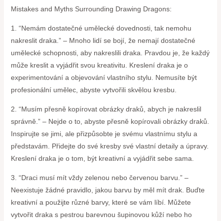
Mistakes and Myths Surrounding Drawing Dragons:
1. “Nemám dostatečné umělecké dovednosti, tak nemohu
nakreslit draka.” – Mnoho lidí se bojí, že nemají dostatečné
umělecké schopnosti, aby nakreslili draka. Pravdou je, že každý
může kreslit a vyjádřit svou kreativitu. Kreslení draka je o
experimentování a objevování vlastního stylu. Nemusíte být
profesionální umělec, abyste vytvořili skvělou kresbu.
2. “Musím přesně kopírovat obrázky draků, abych je nakreslil
správně.” – Nejde o to, abyste přesně kopírovali obrázky draků.
Inspirujte se jimi, ale přizpůsobte je svému vlastnímu stylu a
představám. Přidejte do své kresby své vlastní detaily a úpravy.
Kreslení draka je o tom, být kreativní a vyjádřit sebe sama.
3. “Draci musí mít vždy zelenou nebo červenou barvu.” –
Neexistuje žádné pravidlo, jakou barvu by měl mít drak. Buďte
kreativní a použijte různé barvy, které se vám líbí. Můžete
vytvořit draka s pestrou barevnou šupinovou kůží nebo ho