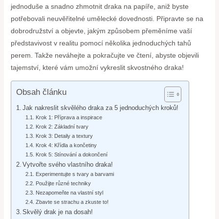
jednoduše a snadno zhmotnit draka na papíře, aniž byste
potřebovali neuvěřitelné umělecké dovednosti. Připravte se na
dobrodružství a objevte, jakým způsobem přeměníme vaší
představivost v realitu pomocí několika jednoduchých tahů
perem. Takže neváhejte a pokračujte ve čtení, abyste objevili
tajemství, které vám umožní vykreslit skvostného draka!
Obsah článku
Jak nakreslit skvělého draka za 5 jednoduchých kroků!
Krok 1: Příprava a inspirace
Krok 2: Základní tvary
Krok 3: Detaily a textury
Krok 4: Křídla a končetiny
Krok 5: Stínování a dokončení
Vytvořte svého vlastního draka!
Experimentujte s tvary a barvami
Použijte různé techniky
Nezapomeňte na vlastní styl
Zbavte se strachu a zkuste to!
Skvělý drak je na dosah!