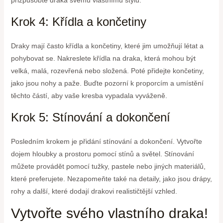
Krok 4: Křídla a končetiny
Draky mají často křídla a končetiny, které jim umožňují létat a
pohybovat se. Nakreslete křídla na draka, která mohou být
velká, malá, rozevřená nebo složená. Poté přidejte končetiny,
jako jsou nohy a paže. Buďte pozorní k proporcím a umístění
těchto částí, aby vaše kresba vypadala vyváženě.
Krok 5: Stínování a dokončení
Posledním krokem je přidání stínování a dokončení. Vytvořte
dojem hloubky a prostoru pomocí stínů a světel. Stínování
můžete provádět pomocí tužky, pastele nebo jiných materiálů,
které preferujete. Nezapomeňte také na detaily, jako jsou drápy,
rohy a další, které dodají drakovi realističtější vzhled.
Vytvořte svého vlastního draka!