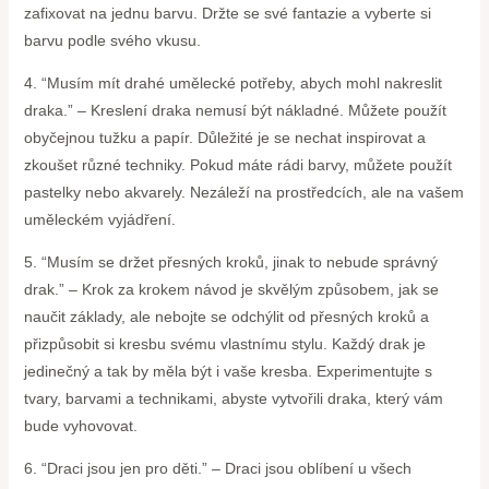
zafixovat na jednu barvu. Držte se své fantazie a vyberte si
barvu podle svého vkusu.
4. “Musím mít drahé umělecké potřeby, abych mohl nakreslit
draka.” – Kreslení draka nemusí být nákladné. Můžete použít
obyčejnou tužku a papír. Důležité je se nechat inspirovat a
zkoušet různé techniky. Pokud máte rádi barvy, můžete použít
pastelky nebo akvarely. Nezáleží na prostředcích, ale na vašem
uměleckém vyjádření.
5. “Musím se držet přesných kroků, jinak to nebude správný
drak.” – Krok za krokem návod je skvělým způsobem, jak se
naučit základy, ale nebojte se odchýlit od přesných kroků a
přizpůsobit si kresbu svému vlastnímu stylu. Každý drak je
jedinečný a tak by měla být i vaše kresba. Experimentujte s
tvary, barvami a technikami, abyste vytvořili draka, který vám
bude vyhovovat.
6. “Draci jsou jen pro děti.” – Draci jsou oblíbení u všech