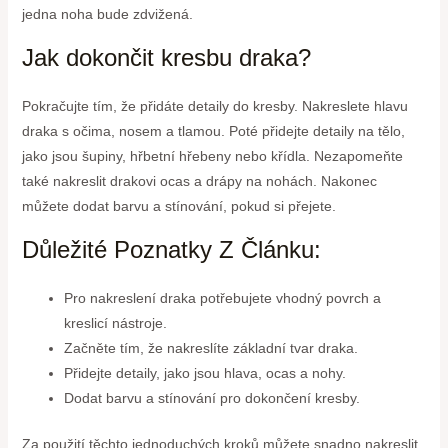
jedna noha bude zdvižená.
Jak dokončit kresbu draka?
Pokračujte tím, že přidáte detaily do kresby. Nakreslete hlavu
draka s očima, nosem a tlamou. Poté přidejte detaily na tělo,
jako jsou šupiny, hřbetní hřebeny nebo křídla. Nezapomeňte
také nakreslit drakovi ocas a drápy na nohách. Nakonec
můžete dodat barvu a stínování, pokud si přejete.
Důležité Poznatky Z Článku:
Pro nakreslení draka potřebujete vhodný povrch a
kreslicí nástroje.
Začněte tím, že nakreslíte základní tvar draka.
Přidejte detaily, jako jsou hlava, ocas a nohy.
Dodat barvu a stínování pro dokončení kresby.
Za použití těchto jednoduchých kroků můžete snadno nakreslit