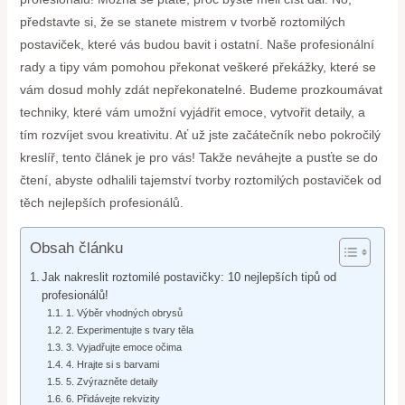
představte si, že se stanete mistrem v tvorbě roztomilých
postaviček, které vás budou bavit i ostatní. Naše profesionální
rady a tipy vám pomohou překonat veškeré překážky, které se
vám dosud mohly zdát nepřekonatelné. Budeme prozkoumávat
techniky, které vám umožní vyjádřit emoce, vytvořit detaily, a
tím rozvíjet svou kreativitu. Ať už jste začátečník nebo pokročilý
kreslíř, tento článek je pro vás! Takže neváhejte a pusťte se do
čtení, abyste odhalili tajemství tvorby roztomilých postaviček od
těch nejlepších profesionálů.
Obsah článku
Jak nakreslit roztomilé postavičky: 10 nejlepších tipů od
profesionálů!
1. Výběr vhodných obrysů
2. Experimentujte s tvary těla
3. Vyjadřujte emoce očima
4. Hrajte si s barvami
5. Zvýrazněte detaily
6. Přidávejte rekvizity