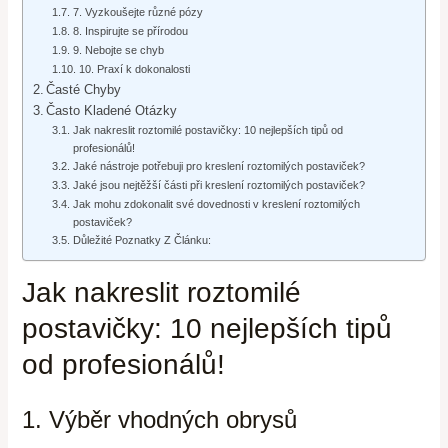
7. Vyzkoušejte různé pózy
8. Inspirujte se přírodou
9. Nebojte se chyb
10. Praxí k dokonalosti
Časté Chyby
Často Kladené Otázky
Jak nakreslit roztomilé postavičky: 10 nejlepších tipů od
profesionálů!
Jaké nástroje potřebuji pro kreslení roztomilých postaviček?
Jaké jsou nejtěžší části při kreslení roztomilých postaviček?
Jak mohu zdokonalit své dovednosti v kreslení roztomilých
postaviček?
Důležité Poznatky Z Článku:
Jak nakreslit roztomilé
postavičky: 10 nejlepších tipů
od profesionálů!
1. Výběr vhodných obrysů