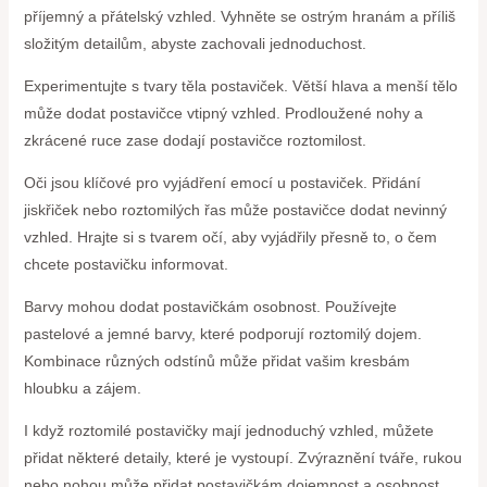
příjemný a přátelský vzhled. Vyhněte se ostrým hranám a příliš
složitým detailům, abyste zachovali jednoduchost.
Experimentujte s tvary těla postaviček. Větší hlava a menší tělo
může dodat postavičce vtipný vzhled. Prodloužené nohy a
zkrácené ruce zase dodají postavičce roztomilost.
Oči jsou klíčové pro vyjádření emocí u postaviček. Přidání
jiskřiček nebo roztomilých řas může postavičce dodat nevinný
vzhled. Hrajte si s tvarem očí, aby vyjádřily přesně to, o čem
chcete postavičku informovat.
Barvy mohou dodat postavičkám osobnost. Používejte
pastelové a jemné barvy, které podporují roztomilý dojem.
Kombinace různých odstínů může přidat vašim kresbám
hloubku a zájem.
I když roztomilé postavičky mají jednoduchý vzhled, můžete
přidat některé detaily, které je vystoupí. Zvýraznění tváře, rukou
nebo nohou může přidat postavičkám dojemnost a osobnost.