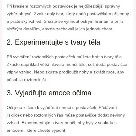
Při kreslení roztomilých postaviček je nejdůležitější správný
výběr obrysů. Zvolte oblý tvar, který dodá postavičkám příjemný
a přátelský vzhled. Snažte se vyhnout ostrým hranám a příliš
složitým detailům, abyste zachovali jejich jednoduchost.
2. Experimentujte s tvary těla
Při vytváření roztomilých postaviček můžete hrát s tvary těla.
Zkuste například větší hlavu a menší tělo, což dodá postavičce
vtipný vzhled. Nebo zkuste prodloužit nohy a zkrátit ruce, aby
působila roztomilejší.
3. Vyjadřujte emoce očima
Oči jsou klíčem k vyjádření emocí u postaviček. Přidávání
jiskřiček nebo roztomilých řas může postavičce dodat nevinný
vzhled. Experimentujte s tvarem očí, aby byly v souladu s
emocemi, které chcete vyjádřit.