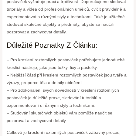
postaviček vyžaduje praxi a trpělivost. Doporučujeme sledovat
tutoriály a videa od profesionálních umělců, cvičit pravidelně a
experimentovat s různými styly a technikami. Také je užitečné
studovat skutečné objekty a předměty, abyste se naučili
pozorovat a zachycovat detaily.
Důležité Poznatky Z Článku:
– Pro kreslení roztomilých postaviček potřebujete jednoduché
kreslící nástroje, jako jsou tužky, fixy a pastelky.
– Nejtěžší části při kreslení roztomilých postaviček jsou tváře a
výrazy, proporce těla a detaily oblečení.
– Pro zdokonalení svých dovedností v kreslení roztomilých
postaviček je důležitá praxe, sledování tutoriálů a
experimentování s různými styly a technikami.
– Studování skutečných objektů vám pomůže naučit se
pozorovat a zachycovat detaily.
Celkově je kreslení roztomilých postaviček zábavný proces,