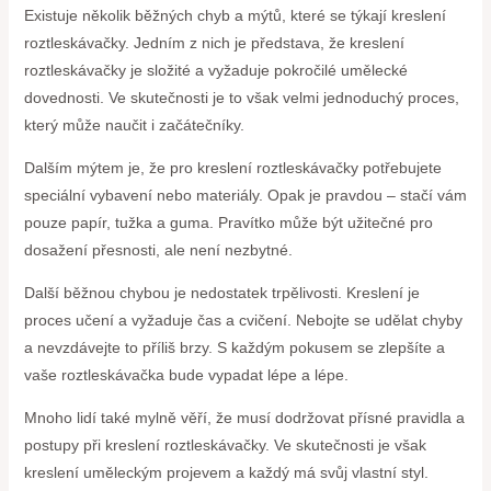
Existuje několik běžných chyb a mýtů, které se týkají kreslení
roztleskávačky. Jedním z nich je představa, že kreslení
roztleskávačky je složité a vyžaduje pokročilé umělecké
dovednosti. Ve skutečnosti je to však velmi jednoduchý proces,
který může naučit i začátečníky.
Dalším mýtem je, že pro kreslení roztleskávačky potřebujete
speciální vybavení nebo materiály. Opak je pravdou – stačí vám
pouze papír, tužka a guma. Pravítko může být užitečné pro
dosažení přesnosti, ale není nezbytné.
Další běžnou chybou je nedostatek trpělivosti. Kreslení je
proces učení a vyžaduje čas a cvičení. Nebojte se udělat chyby
a nevzdávejte to příliš brzy. S každým pokusem se zlepšíte a
vaše roztleskávačka bude vypadat lépe a lépe.
Mnoho lidí také mylně věří, že musí dodržovat přísné pravidla a
postupy při kreslení roztleskávačky. Ve skutečnosti je však
kreslení uměleckým projevem a každý má svůj vlastní styl.