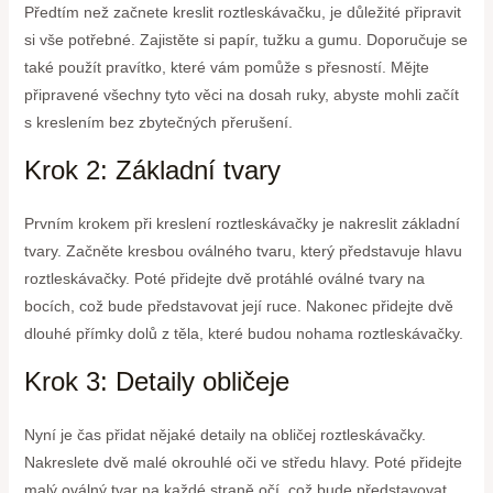
Předtím než začnete kreslit roztleskávačku, je důležité připravit
si vše potřebné. Zajistěte si papír, tužku a gumu. Doporučuje se
také použít pravítko, které vám pomůže s přesností. Mějte
připravené všechny tyto věci na dosah ruky, abyste mohli začít
s kreslením bez zbytečných přerušení.
Krok 2: Základní tvary
Prvním krokem při kreslení roztleskávačky je nakreslit základní
tvary. Začněte kresbou oválného tvaru, který představuje hlavu
roztleskávačky. Poté přidejte dvě protáhlé oválné tvary na
bocích, což bude představovat její ruce. Nakonec přidejte dvě
dlouhé přímky dolů z těla, které budou nohama roztleskávačky.
Krok 3: Detaily obličeje
Nyní je čas přidat nějaké detaily na obličej roztleskávačky.
Nakreslete dvě malé okrouhlé oči ve středu hlavy. Poté přidejte
malý oválný tvar na každé straně očí, což bude představovat