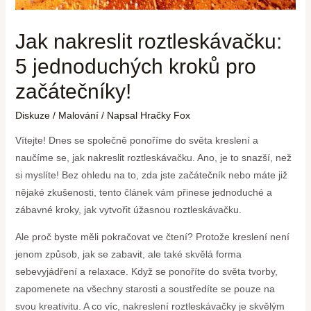
Jak nakreslit roztleskávačku:
5 jednoduchých kroků pro
začátečníky!
Diskuze
/
Malování
/ Napsal
Hračky Fox
Vítejte! Dnes se společně ponoříme do světa kreslení a
naučíme se, jak nakreslit roztleskávačku. Ano, je to snazší, než
si myslíte! Bez ohledu na to, zda jste začátečník nebo máte již
nějaké zkušenosti, tento článek vám přinese jednoduché a
zábavné kroky, jak vytvořit úžasnou roztleskávačku.
Ale proč byste měli pokračovat ve čtení? Protože kreslení není
jenom způsob, jak se zabavit, ale také skvělá forma
sebevyjádření a relaxace. Když se ponoříte do světa tvorby,
zapomenete na všechny starosti a soustředíte se pouze na
svou kreativitu. A co víc, nakreslení roztleskávačky je skvělým