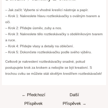
– Jak začít: Vyberte si vhodné kreslící nástroje a papír.
– Krok 1: Nakreslete hlavu roztleskávačky s oválným tvarem a
oči.
– Krok 2: Přidejte úsměv, zuby a nos.
– Krok 3: Nakreslete tělo roztleskávačky s obdélníkovým tvarem
a ruce.
– Krok 4: Přidejte vlasy a detaily na oblečení.
– Krok 5: Dokončete roztleskávačku podle svého výběru.
Celkově je nakreslení roztleskávačky snadné, pokud
postupujete krok za krokem a nebojíte se být kreativní. S
trochou cviku se můžete stát skvělým kreslířem roztleskávaček!
←
Předchozí
Další
Příspěvek
Příspěvek
→