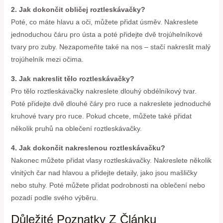
2. Jak dokončit obličej roztleskávačky?
Poté, co máte hlavu a oči, můžete přidat úsměv. Nakreslete
jednoduchou čáru pro ústa a poté přidejte dvě trojúhelníkové
tvary pro zuby. Nezapomeňte také na nos – stačí nakreslit malý
trojúhelník mezi očima.
3. Jak nakreslit tělo roztleskávačky?
Pro tělo roztleskávačky nakreslete dlouhý obdélníkový tvar.
Poté přidejte dvě dlouhé čáry pro ruce a nakreslete jednoduché
kruhové tvary pro ruce. Pokud chcete, můžete také přidat
několik pruhů na oblečení roztleskávačky.
4. Jak dokončit nakreslenou roztleskávačku?
Nakonec můžete přidat vlasy roztleskávačky. Nakreslete několik
vlnitých čar nad hlavou a přidejte detaily, jako jsou mašličky
nebo stuhy. Poté můžete přidat podrobnosti na oblečení nebo
pozadí podle svého výběru.
Důležité Poznatky Z Článku