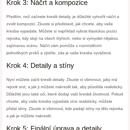
Krok 3: Náčrt a kompozice
Předtím, než začnete kreslit detaily, je důležité vytvořit náčrt a
zvolit kompozici. Zkuste si představit, jak chcete, aby vaše
kresba vypadala. Můžete si například vybrat klasickou pozici
rejnoka, kdy stojí na všech čtyřech, nebo si vymyslet nějakou
zajímavou scénu. Náčrt vám pomůže s rozmístěním
jednotlivých prvků a zjistíte, zda je vaše kresba vyvážená.
Krok 4: Detaily a stíny
Nyní můžete začít kreslit detaily. Zkuste si všimnout, jaký má
rejnok srst, a jak ji můžete nakreslit tak, aby působila realisticky.
Důležité jsou také oči, které dodají vaší kresbě životnost. Pokud
chcete, aby vaše kresba vypadala více realisticky, můžete
přidat stíny. Zkuste si všimnout, kde padají stíny na tělo rejnoka
a jak je můžete nakreslit.
Krok 5: Finální úprava a detaily