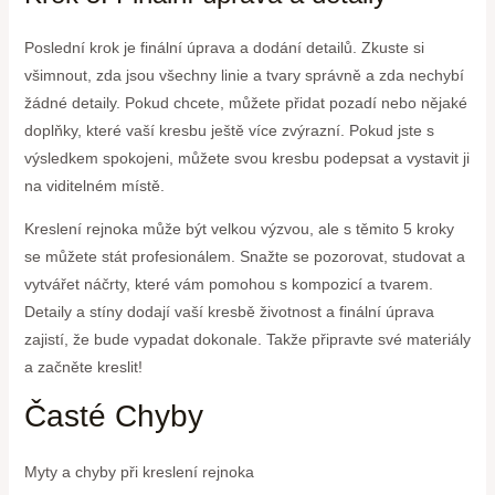
Poslední krok je finální úprava a dodání detailů. Zkuste si
všimnout, zda jsou všechny linie a tvary správně a zda nechybí
žádné detaily. Pokud chcete, můžete přidat pozadí nebo nějaké
doplňky, které vaší kresbu ještě více zvýrazní. Pokud jste s
výsledkem spokojeni, můžete svou kresbu podepsat a vystavit ji
na viditelném místě.
Kreslení rejnoka může být velkou výzvou, ale s těmito 5 kroky
se můžete stát profesionálem. Snažte se pozorovat, studovat a
vytvářet náčrty, které vám pomohou s kompozicí a tvarem.
Detaily a stíny dodají vaší kresbě životnost a finální úprava
zajistí, že bude vypadat dokonale. Takže připravte své materiály
a začněte kreslit!
Časté Chyby
Myty a chyby při kreslení rejnoka