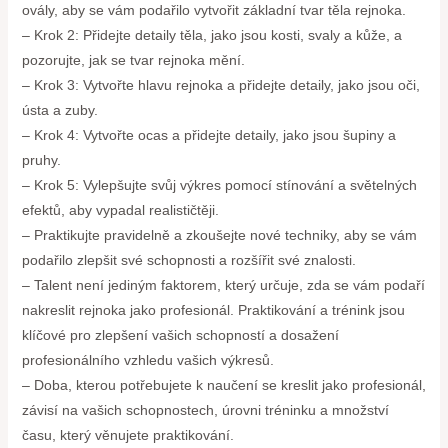
ovály, aby se vám podařilo vytvořit základní tvar těla rejnoka.
– Krok 2: Přidejte detaily těla, jako jsou kosti, svaly a kůže, a
pozorujte, jak se tvar rejnoka mění.
– Krok 3: Vytvořte hlavu rejnoka a přidejte detaily, jako jsou oči,
ústa a zuby.
– Krok 4: Vytvořte ocas a přidejte detaily, jako jsou šupiny a
pruhy.
– Krok 5: Vylepšujte svůj výkres pomocí stínování a světelných
efektů, aby vypadal realističtěji.
– Praktikujte pravidelně a zkoušejte nové techniky, aby se vám
podařilo zlepšit své schopnosti a rozšířit své znalosti.
– Talent není jediným faktorem, který určuje, zda se vám podaří
nakreslit rejnoka jako profesionál. Praktikování a trénink jsou
klíčové pro zlepšení vašich schopností a dosažení
profesionálního vzhledu vašich výkresů.
– Doba, kterou potřebujete k naučení se kreslit jako profesionál,
závisí na vašich schopnostech, úrovni tréninku a množství
času, který věnujete praktikování.