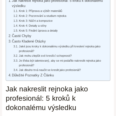
Jak nakreslit rejnoka jako profesionál: 5 kroků k dokonalému
výsledku
Krok 1: Příprava a výběr materiálů
Krok 2: Pozorování a studium rejnoka
Krok 3: Náčrt a kompozice
Krok 4: Detaily a stíny
Krok 5: Finální úprava a detaily
Časté Chyby
Často Kladené Otázky
Jaké jsou kroky k dokonalému výsledku při kreslení rejnoka jako
profesionál?
Jak mohu zlepšit své kreslící schopnosti?
Je třeba být talentovaný, aby se mi podařilo nakreslit rejnoka jako
profesionál?
Jak dlouho trvá naučit se kreslit jako profesionál?
Důležité Poznatky Z Článku
Jak nakreslit rejnoka jako
profesionál: 5 kroků k
dokonalému výsledku