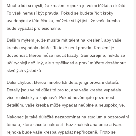
Mnoho lidí si myslí, že kreslení rejnoka je velmi těžké a složité.
To však nemusí být pravda. Pokud se budete řídit kroky
uvedenými v této článku, můžete si být jisti, že vaše kresba
bude vypadat profesionálně.
Dalším mýtem je, že musíte mít talent na kreslení, aby vaše
kresba vypadala dobře. To také není pravda. Kreslení je
dovednost, kterou může naučit každý. Samozřejmě, někdo se
učí rychleji než jiný, ale s trpělivostí a praxí můžete dosáhnout
skvělých výsledků.
Další chybou, kterou mnoho lidí dělá, je ignorování detailů.
Detaily jsou velmi důležité pro to, aby vaše kresba vypadala
více realisticky a zajímavě. Pokud nevěnujete pozornost
detailům, vaše kresba může vypadat neúplně a neuspokojivě.
Nakonec je také důležité nezapomínat na studium a pozorování
tématu, které chcete nakreslit. Bez znalosti anatomie a tvaru
rejnoka bude vaše kresba vypadat nepřirozeně. Proto se