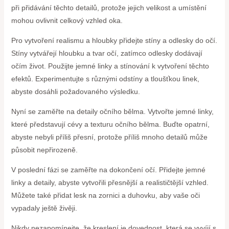
při přidávání těchto detailů, protože jejich velikost a umístění
mohou ovlivnit celkový vzhled oka.
Pro vytvoření realismu a hloubky přidejte stíny a odlesky do očí.
Stíny vytvářejí hloubku a tvar očí, zatímco odlesky dodávají
očím život. Použijte jemné linky a stínování k vytvoření těchto
efektů. Experimentujte s různými odstíny a tloušťkou linek,
abyste dosáhli požadovaného výsledku.
Nyní se zaměřte na detaily očního bělma. Vytvořte jemné linky,
které představují cévy a texturu očního bělma. Buďte opatrní,
abyste nebyli příliš přesní, protože příliš mnoho detailů může
působit nepřirozeně.
V poslední fázi se zaměřte na dokončení očí. Přidejte jemné
linky a detaily, abyste vytvořili přesnější a realističtější vzhled.
Můžete také přidat lesk na zornici a duhovku, aby vaše oči
vypadaly ještě živěji.
Nikdy nezapomínejte, že kreslení je dovednost, která se vyvíjí s