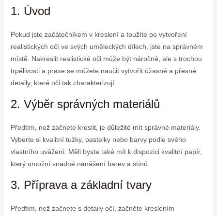
1. Úvod
Pokud jste začátečníkem v kreslení a toužíte po vytvoření
realistických očí ve svých uměleckých dílech, jste na správném
místě. Nakreslit realistické oči může být náročné, ale s trochou
trpělivosti a praxe se můžete naučit vytvořit úžasné a přesné
detaily, které oči tak charakterizují.
2. Výběr správných materiálů
Předtím, než začnete kreslit, je důležité mít správné materiály.
Vyberte si kvalitní tužky, pastelky nebo barvy podle svého
vlastního uvážení. Měli byste také mít k dispozici kvalitní papír,
který umožní snadné nanášení barev a stínů.
3. Příprava a základní tvary
Předtím, než začnete s detaily očí, začněte kreslením