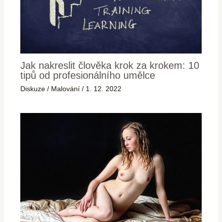
Jak nakreslit člověka krok za krokem: 10
tipů od profesionálního umělce
Diskuze
/
Malování
/
1. 12. 2022