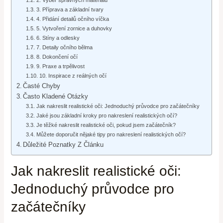
3. Příprava a základní tvary
4. Přidání detailů očního víčka
5. Vytvoření zornice a duhovky
6. Stíny a odlesky
7. Detaily očního bělma
8. Dokončení očí
9. Praxe a trpělivost
10. Inspirace z reálných očí
Časté Chyby
Často Kladené Otázky
Jak nakreslit realistické oči: Jednoduchý průvodce pro začátečníky
Jaké jsou základní kroky pro nakreslení realistických očí?
Je těžké nakreslit realistické oči, pokud jsem začátečník?
Můžete doporučit nějaké tipy pro nakreslení realistických očí?
Důležité Poznatky Z Článku
Jak nakreslit realistické oči:
Jednoduchý průvodce pro
začátečníky