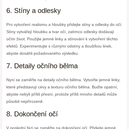
6. Stíny a odlesky
Pro vytvoření realismu a hloubky přidejte stíny a odlesky do očí.
Stíny vytvářejí hloubku a tvar očí, zatímco odlesky dodávají
očím život. Použijte jemné linky a stínování k vytvoření těchto
efektů. Experimentujte s různými odstíny a tloušťkou linek,
abyste dosáhli požadovaného výsledku.
7. Detaily očního bělma
Nyní se zaměřte na detaily očního bělma. Vytvořte jemné linky,
které představují cévy a texturu očního bělma. Buďte opatrní,
abyste nebyli příliš přesní, protože příliš mnoho detailů může
působit nepřirozeně.
8. Dokončení očí
V poslední fázi se zaměřte na dokončení očí. Přidejte jemné