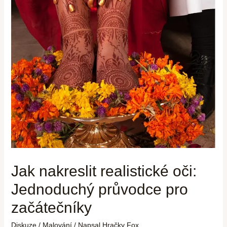
Jak nakreslit realistické oči:
Jednoduchý průvodce pro
začátečníky
Diskuze
/
Malování
/ Napsal
Hračky Fox