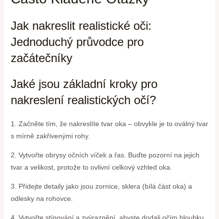
Jak nakreslit realistické oči:
Jednoduchý průvodce pro
začátečníky
Jaké jsou základní kroky pro
nakreslení realistických očí?
1. Začněte tím, že nakreslíte tvar oka – obvykle je to oválný tvar
s mírně zakřivenými rohy.
2. Vytvořte obrysy očních víček a řas. Buďte pozorní na jejich
tvar a velikost, protože to ovlivní celkový vzhled oka.
3. Přidejte detaily jako jsou zornice, sklera (bílá část oka) a
odlesky na rohovce.
4. Vytvořte stínování a zvýraznění, abyste dodali očím hloubku