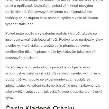
praxí a trpělivostí. Nezoufejte, pokud vám hned nevyjdou
realistické oči. Opakovaným cvičením a zdokonalováním
techniky se postupem času stanete lepším a vaše oči budou
vypadat stále lépe.
Pokud máte potíže s vytvářením realistických očí, zkuste se
inspirovat z reálných fotografií očí. Podívejte se na detaily, stíny
a odlesky, které vidíte, a snažte se je přenést do svého
uměleckého díla. Inspirace může být klíčovým faktorem při
dosahování realismu.
Vyzkoušejte tento jednoduchý průvodce a objevte svou
schopnost vytvářet realistické oči ve svých uměleckých dílech.
Buďte trpěliví, nebojte se experimentovat a neustále se
zdokonalujte. Vytváření realistických očí je nejen zábavné, ale
také skvělým způsobem, jak vyjádřit svou kreativitu a umělecký
výraz.
Často Kladené Otázky