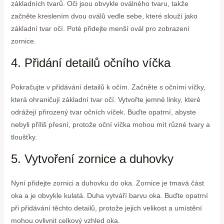
základních tvarů. Oči jsou obvykle oválného tvaru, takže
začněte kreslením dvou oválů vedle sebe, které slouží jako
základní tvar očí. Poté přidejte menší ovál pro zobrazení
zornice.
4. Přidání detailů očního víčka
Pokračujte v přidávání detailů k očím. Začněte s očními víčky,
která ohraničují základní tvar očí. Vytvořte jemné linky, které
odrážejí přirozený tvar očních víček. Buďte opatrní, abyste
nebyli příliš přesní, protože oční víčka mohou mít různé tvary a
tloušťky.
5. Vytvoření zornice a duhovky
Nyní přidejte zornici a duhovku do oka. Zornice je tmavá část
oka a je obvykle kulatá. Duha vytváří barvu oka. Buďte opatrní
při přidávání těchto detailů, protože jejich velikost a umístění
mohou ovlivnit celkový vzhled oka.