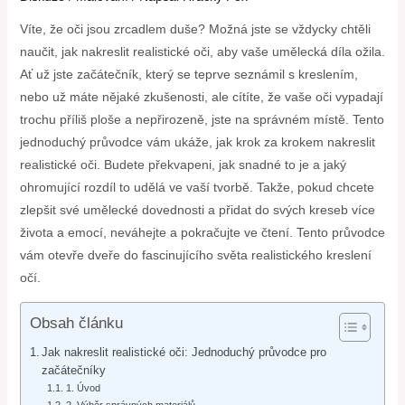
Víte, že oči jsou zrcadlem duše? Možná jste se vždycky chtěli
naučit, jak nakreslit realistické oči, aby vaše umělecká díla ožila.
Ať už jste začátečník, který se teprve seznámil s kreslením,
nebo už máte nějaké zkušenosti, ale cítíte, že vaše oči vypadají
trochu příliš ploše a nepřirozeně, jste na správném místě. Tento
jednoduchý průvodce vám ukáže, jak krok za krokem nakreslit
realistické oči. Budete překvapeni, jak snadné to je a jaký
ohromující rozdíl to udělá ve vaší tvorbě. Takže, pokud chcete
zlepšit své umělecké dovednosti a přidat do svých kreseb více
života a emocí, neváhejte a pokračujte ve čtení. Tento průvodce
vám otevře dveře do fascinujícího světa realistického kreslení
očí.
Obsah článku
Jak nakreslit realistické oči: Jednoduchý průvodce pro
začátečníky
1. Úvod
2. Výběr správných materiálů