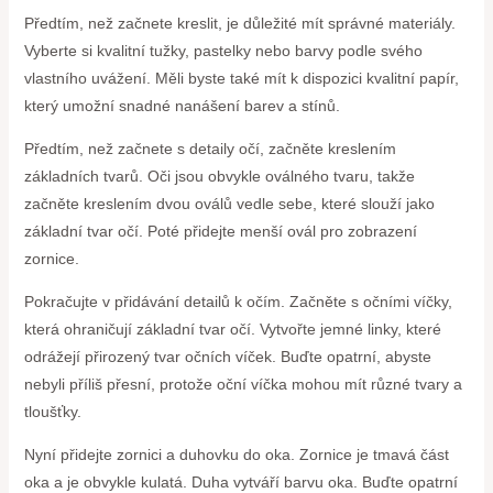
Předtím, než začnete kreslit, je důležité mít správné materiály.
Vyberte si kvalitní tužky, pastelky nebo barvy podle svého
vlastního uvážení. Měli byste také mít k dispozici kvalitní papír,
který umožní snadné nanášení barev a stínů.
Předtím, než začnete s detaily očí, začněte kreslením
základních tvarů. Oči jsou obvykle oválného tvaru, takže
začněte kreslením dvou oválů vedle sebe, které slouží jako
základní tvar očí. Poté přidejte menší ovál pro zobrazení
zornice.
Pokračujte v přidávání detailů k očím. Začněte s očními víčky,
která ohraničují základní tvar očí. Vytvořte jemné linky, které
odrážejí přirozený tvar očních víček. Buďte opatrní, abyste
nebyli příliš přesní, protože oční víčka mohou mít různé tvary a
tloušťky.
Nyní přidejte zornici a duhovku do oka. Zornice je tmavá část
oka a je obvykle kulatá. Duha vytváří barvu oka. Buďte opatrní