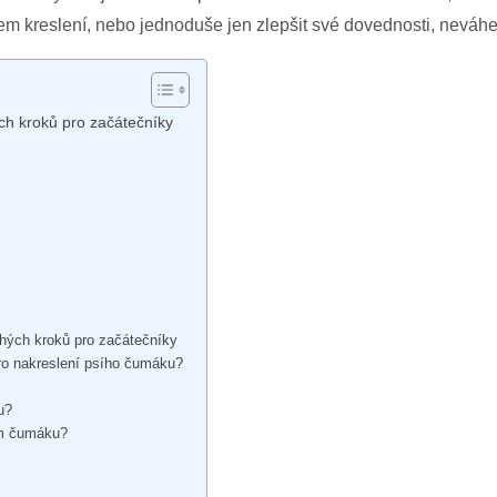
m kreslení, nebo jednoduše jen zlepšit své dovednosti, neváhejt
ch kroků pro začátečníky
chých kroků pro začátečníky
pro nakreslení psího čumáku?
u?
sím čumáku?