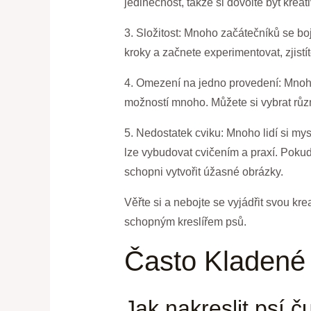
jedinečnost, takže si dovolte být krea
3. Složitost: Mnoho začátečníků se boj
kroky a začnete experimentovat, zjistít
4. Omezení na jedno provedení: Mnoho 
možností mnoho. Můžete si vybrat různé t
5. Nedostatek cviku: Mnoho lidí si mys
lze vybudovat cvičením a praxí. Pokud
schopni vytvořit úžasné obrázky.
Věřte si a nebojte se vyjádřit svou kr
schopným kreslířem psů.
Často Kladené
Jak nakreslit psí 