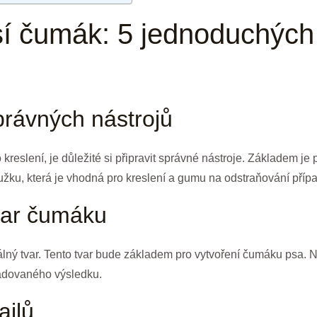
psí čumák: 5 jednoduchých
právných nástrojů
reslení, je důležité si připravit správné nástroje. Základem je
 tužku, která je vhodná pro kreslení a gumu na odstraňování pří
tvar čumáku
válný tvar. Tento tvar bude základem pro vytvoření čumáku psa. 
žadovaného výsledku.
ailů