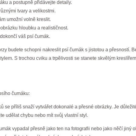
u a postupně přidávejte detaily.
ůznými tvary a velikostmi.
ám umožní volně kreslit.
obrázku hloubku a realističnost.
 dokončí váš psí čumák.
zy budete schopni nakreslit psí čumák s jistotou a přesností. B
ylem. S trochou cviku a trpělivosti se stanete skvělým kreslířem
psího čumáku:
se příliš snaží vytvářet dokonalé a přesné obrázky. Je důležité
e udělat chybu nebo mít svůj vlastní styl.
umák vypadal přesně jako ten na fotografii nebo jako něčí jiný o