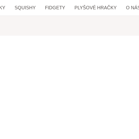
KY
SQUISHY
FIDGETY
PLYŠOVÉ HRAČKY
O NÁ