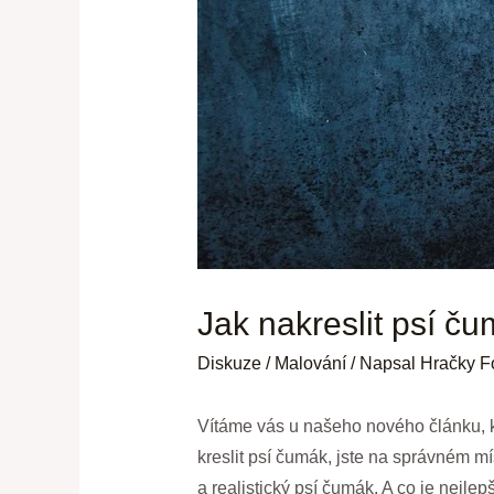
Jak nakreslit psí č
Diskuze
/
Malování
/ Napsal
Hračky F
Vítáme vás u našeho nového článku, kt
kreslit psí čumák, jste na správném 
a realistický psí čumák. A co je nejl