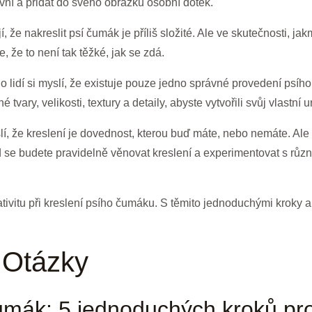
tivní a přidat do svého obrázku osobní dotek.
í, že nakreslit psí čumák je příliš složité. Ale ve skutečnosti, 
e, že to není tak těžké, jak se zdá.
lidí si myslí, že existuje pouze jedno správné provedení psího
vary, velikosti, textury a detaily, abyste vytvořili svůj vlastní 
lí, že kreslení je dovednost, kterou buď máte, nebo nemáte. Ale 
 se budete pravidelně věnovat kreslení a experimentovat s různ
eativitu při kreslení psího čumáku. S těmito jednoduchými kroky a
 Otázky
čumák: 5 jednoduchých kroků pr