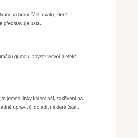
vary na horní části ovalu, které
é představuje ústa.
umáku gumou, abyste vytvořili efekt
te jemné linky kolem očí, zakřivení na
dně upravit či doladit některé části.