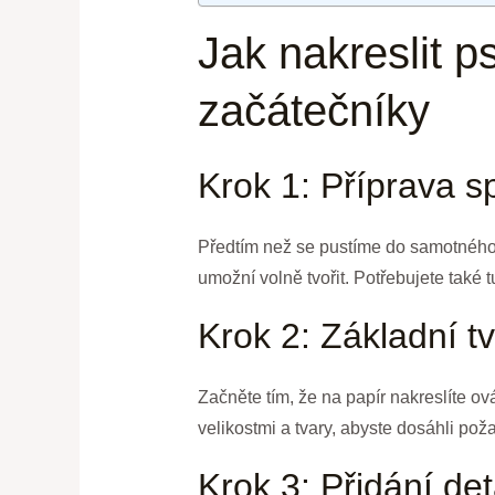
Jak nakreslit 
začátečníky
Krok 1: Příprava s
Předtím než se pustíme do samotného k
umožní volně tvořit. Potřebujete také
Krok 2: Základní 
Začněte tím, že na papír nakreslíte o
velikostmi a tvary, abyste dosáhli po
Krok 3: Přidání det