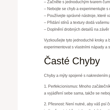
– Začněte s jednoduchým tvarem čumák
– Nebojte se chyb a experimentujte s r
– Používejte správné nástroje, které v
– Přidání stínů a textury dodá vašemu 
– Doplnění drobných detailů na závěr
Vyzkoušejte tyto jednoduché kroky a br
experimentovat s vlastními nápady a st
Časté Chyby
Chyby a mýty spojené s nakreslením 
1. Perfekcionismus: Mnoho začátečníků 
a vyjádření sebe sama, takže se nebojt
2. Přesnost: Není nutné, aby váš psí č