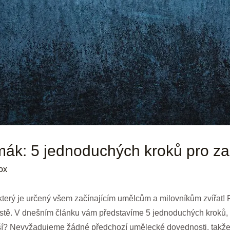
umák: 5 jednoduchých kroků pro z
ox
erý je určený všem začínajícím umělcům a milovníkům zvířat! P
místě. V dnešním článku vám představíme 5 jednoduchých kroků,
epší? Nevyžadujeme žádné předchozí umělecké dovednosti, takže 