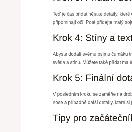
Teď je čas přidat nějaké detaily, které
připomínají oči. Poté přidejte malý tr
Krok 4: Stíny a tex
Abyste dodali svému psímu čumáku troch
světla a stínu. Můžete také přidat mal
Krok 5: Finální do
V posledním kroku se zaměřte na drobn
nose a případné další detaily, které s
Tipy pro začáteční