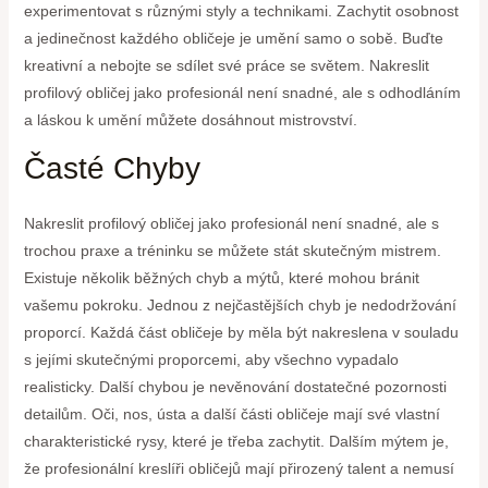
experimentovat s různými styly a technikami. Zachytit osobnost
a jedinečnost každého obličeje je umění samo o sobě. Buďte
kreativní a nebojte se sdílet své práce se světem. Nakreslit
profilový obličej jako profesionál není snadné, ale s odhodláním
a láskou k umění můžete dosáhnout mistrovství.
Časté Chyby
Nakreslit profilový obličej jako profesionál není snadné, ale s
trochou praxe a tréninku se můžete stát skutečným mistrem.
Existuje několik běžných chyb a mýtů, které mohou bránit
vašemu pokroku. Jednou z nejčastějších chyb je nedodržování
proporcí. Každá část obličeje by měla být nakreslena v souladu
s jejími skutečnými proporcemi, aby všechno vypadalo
realisticky. Další chybou je nevěnování dostatečné pozornosti
detailům. Oči, nos, ústa a další části obličeje mají své vlastní
charakteristické rysy, které je třeba zachytit. Dalším mýtem je,
že profesionální kreslíři obličejů mají přirozený talent a nemusí