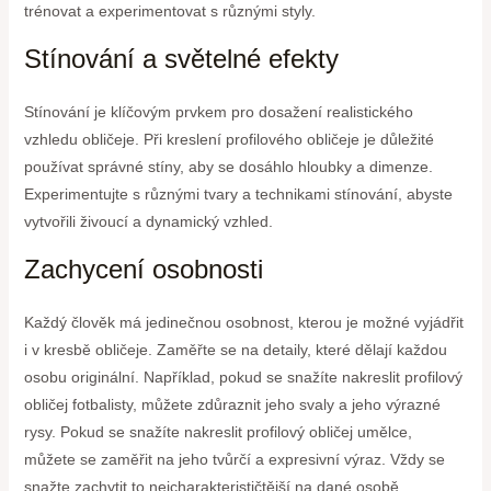
trénovat a experimentovat s různými styly.
Stínování a světelné efekty
Stínování je klíčovým prvkem pro dosažení realistického
vzhledu obličeje. Při kreslení profilového obličeje je důležité
používat správné stíny, aby se dosáhlo hloubky a dimenze.
Experimentujte s různými tvary a technikami stínování, abyste
vytvořili živoucí a dynamický vzhled.
Zachycení osobnosti
Každý člověk má jedinečnou osobnost, kterou je možné vyjádřit
i v kresbě obličeje. Zaměřte se na detaily, které dělají každou
osobu originální. Například, pokud se snažíte nakreslit profilový
obličej fotbalisty, můžete zdůraznit jeho svaly a jeho výrazné
rysy. Pokud se snažíte nakreslit profilový obličej umělce,
můžete se zaměřit na jeho tvůrčí a expresivní výraz. Vždy se
snažte zachytit to nejcharakterističtější na dané osobě.