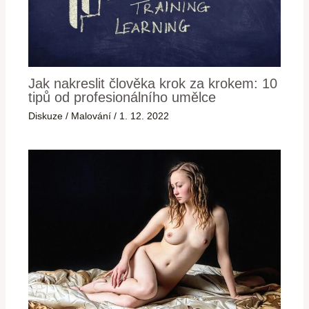
Jak nakreslit člověka krok za krokem: 10
tipů od profesionálního umělce
Diskuze
/
Malování
/
1. 12. 2022