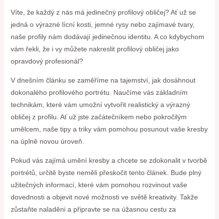
Víte, že každý z nás má jedinečný profilový obličej? Ať už se
jedná o výrazné lícní kosti, jemné rysy nebo zajímavé tvary,
naše profily nám dodávají jedinečnou identitu. A co kdybychom
vám řekli, že i vy můžete nakreslit profilový obličej jako
opravdový profesionál?
V dnešním článku se zaměříme na tajemství, jak dosáhnout
dokonalého profilového portrétu. Naučíme vás základním
technikám, které vám umožní vytvořit realistický a výrazný
obličej z profilu. Ať už jste začátečníkem nebo pokročilým
umělcem, naše tipy a triky vám pomohou posunout vaše kresby
na úplně novou úroveň.
Pokud vás zajímá umění kresby a chcete se zdokonalit v tvorbě
portrétů, určitě byste neměli přeskočit tento článek. Bude plný
užitečných informací, které vám pomohou rozvinout vaše
dovednosti a objevit nové možnosti ve světě kreativity. Takže
zůstaňte naladěni a připravte se na úžasnou cestu za