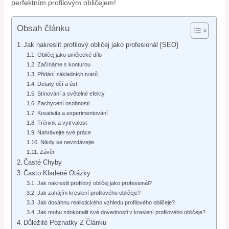
perfektním profilovým obličejem!
Obsah článku
Jak nakreslit profilový obličej jako profesionál [SEO]
Obličej jako umělecké dílo
Začínáme s konturou
Přidání základních tvarů
Detaily očí a úst
Stínování a světelné efekty
Zachycení osobnosti
Kreativita a experimentování
Trénink a vytrvalost
Nahrávejte své práce
Nikdy se nevzdávejte
Závěr
Časté Chyby
Často Kladené Otázky
Jak nakreslit profilový obličej jako profesionál?
Jak zahájím kreslení profilového obličeje?
Jak dosáhnu realistického vzhledu profilového obličeje?
Jak mohu zdokonalit své dovednosti v kreslení profilového obličeje?
Důležité Poznatky Z Článku