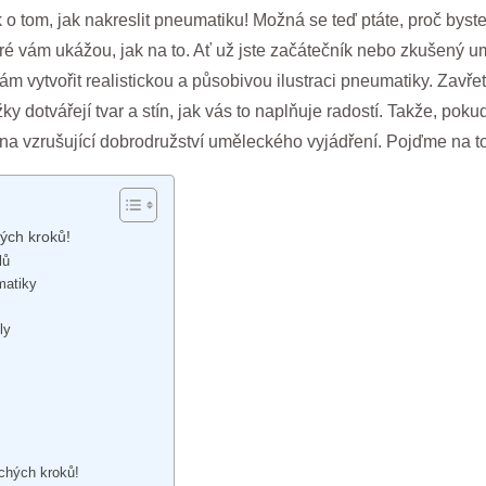
k o tom, jak nakreslit pneumatiku! Možná se teď ptáte, proč bys
eré vám ukážou, jak na to. Ať už jste začátečník nebo zkušený 
ytvořit realistickou a působivou ilustraci pneumatiky. Zavřete 
y dotvářejí tvar a stín, jak vás to naplňuje radostí. Takže, pokud 
 na vzrušující dobrodružství uměleckého vyjádření. Pojďme na to
ých kroků!
lů
matiky
ly
uchých kroků!