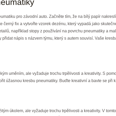
neumatiky
umatiku pro závodní auto. Začněte tím, že na bílý papír nakreslí
e černý fix a vytvořte vzorek dezénu, který vypadá jako skuteč
etailů, například stopy z používání na povrchu pneumatiky a mal
přidat nápis s názvem týmu, který s autem souvisí. Vaše kresb
ým uměním, ale vyžaduje trochu trpělivosti a kreativity. S pom
t úžasnou kresbu pneumatiky. Buďte kreativní a bavte se při k
tým úkolem, ale vyžaduje trochu trpělivosti a kreativity. V tom