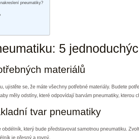
k nakreslení pneumatiky?
?
pneumatiku: 5 jednoduchýc
otřebných materiálů
, ujistěte se, že máte všechny potřebné materiály. Budete potřeb
 aby měly odstíny, které odpovídají barvám pneumatiky, kterou ch
ákladní tvar pneumatiky
íte obdélník, který bude představovat samotnou pneumatiku. Zvol
lník je přesný a rovný.