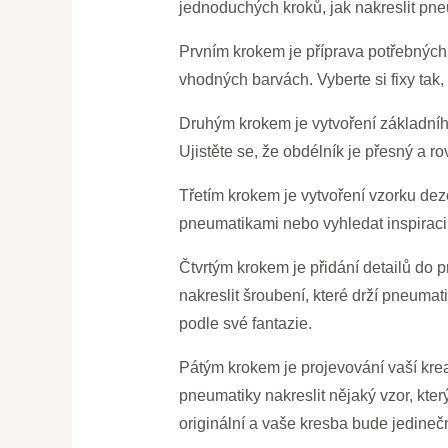
jednoduchých kroků, jak nakreslit pneu
Prvním krokem je příprava potřebných ma
vhodných barvách. Vyberte si fixy tak
Druhým krokem je vytvoření základníh
Ujistěte se, že obdélník je přesný a ro
Třetím krokem je vytvoření vzorku de
pneumatikami nebo vyhledat inspiraci 
Čtvrtým krokem je přidání detailů do 
nakreslit šroubení, které drží pneumat
podle své fantazie.
Pátým krokem je projevování vaší kreat
pneumatiky nakreslit nějaký vzor, kter
originální a vaše kresba bude jedineč