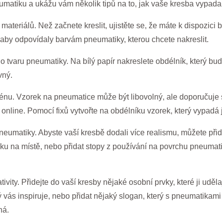
matiku a ukážu vám několik tipů na to, jak vaše kresba vypadala 
teriálů. Než začnete kreslit, ujistěte se, že máte k dispozici bí
, aby odpovídaly barvám pneumatiky, kterou chcete nakreslit.
o tvaru pneumatiky. Na bílý papír nakreslete obdélník, který b
vný.
zénu. Vzorek na pneumatice může být libovolný, ale doporučuje 
online. Pomocí fixů vytvořte na obdélníku vzorek, který vypad
pneumatiky. Abyste vaší kresbě dodali více realismu, můžete přid
iku na místě, nebo přidat stopy z používání na povrchu pneumatik
ivity. Přidejte do vaší kresby nějaké osobní prvky, které ji uděl
ý vás inspiruje, nebo přidat nějaký slogan, který s pneumatikami
ná.