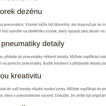
zorek dezénu
na pneumatice. Vzorek může být libovolný, ale doporučuje se i
í fixů vytvořte na obdélníku vzorek, který vypadá jako dezén na
o pneumatiky detaily
u, přidejte do pneumatiky některé detaily. Můžete například nakr
í na povrchu pneumatiky. Buďte kreativní a přidávejte detaily po
ou kreativitu
řidat do vaší kresby nějaké osobní prvky. Můžete například do pn
an, který s pneumatikami souvisí. Dokažte, že umíte být originá