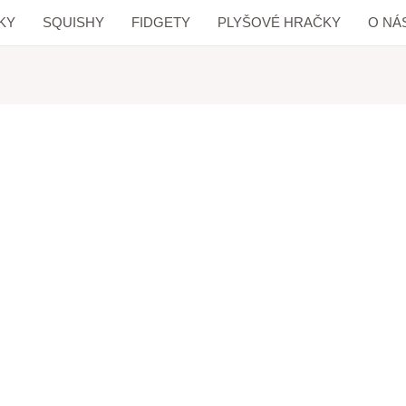
KY
SQUISHY
FIDGETY
PLYŠOVÉ HRAČKY
O NÁ