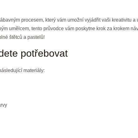
zábavným procesem, který vám umožní vyjádřit vaši kreativitu 
ým umělcem, tento průvodce vám poskytne krok za krokem návod,
lné štětců a pastelů!
udete potřebovat
ásledující materiály:
arvy