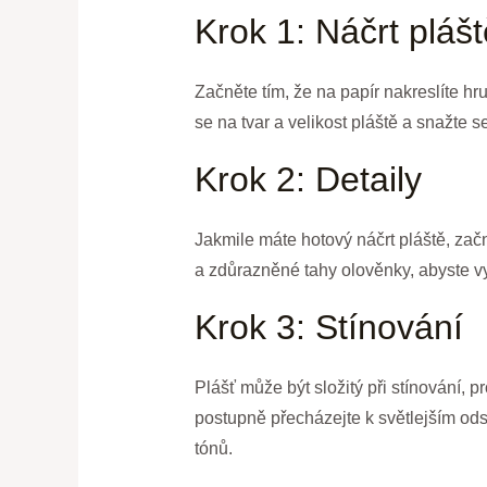
Krok 1: Náčrt plášt
Začněte tím, že na papír nakreslíte hr
se na tvar a velikost pláště a snažte 
Krok 2: Detaily
Jakmile máte hotový náčrt pláště, začn
a zdůrazněné tahy olověnky, abyste vyt
Krok 3: Stínování
Plášť může být složitý při stínování, 
postupně přecházejte k světlejším od
tónů.