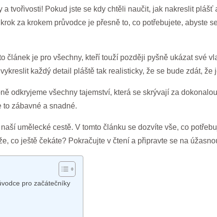
by a tvořivosti! Pokud jste se kdy chtěli naučit, jak nakreslit plá
krok za krokem průvodce je přesně to, co potřebujete, abyste se 
 článek je pro všechny, kteří touží později pyšně ukázat své vl
kreslit každý detail pláště tak realisticky, že se bude zdát, že 
 odkryjeme všechny tajemství, která se skrývají za dokonalou ilu
e to zábavné a snadné.
naší umělecké cestě. V tomto článku se dozvíte vše, co potřebuj
že, co ještě čekáte? Pokračujte v čtení a připravte se na úžasnou
růvodce pro začátečníky