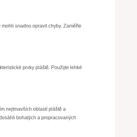
te mohli snadno opravit chyby. Zaměřte
teristické prvky pláště. Použijte lehké
ím nejtmavších oblastí pláště a
 dosáhli bohatých a propracovaných