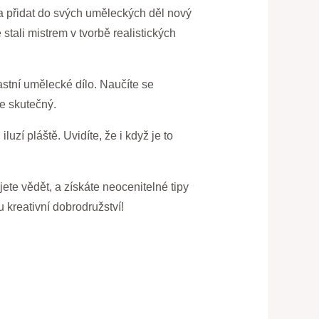
šť a přidat do svých uměleckých děl nový
stali mistrem v tvorbě realistických
astní umělecké dílo. Naučíte se
je skutečný.
zí pláště. Uvidíte, že i když je to
ete vědět, a získáte neocenitelné tipy
 kreativní dobrodružství!