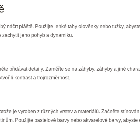
ě
ubý náčrt pláště. Použijte lehké tahy olověnky nebo tužky, abys
se zachytit jeho pohyb a dynamiku.
ěte přidávat detaily. Zaměřte se na záhyby, záhyby a jiné charak
vořili kontrast a trojrozměrnost.
protože je vyroben z různých vrstev a materiálů. Začněte stínován
stínům. Použijte pastelové barvy nebo akvarelové barvy, abyste