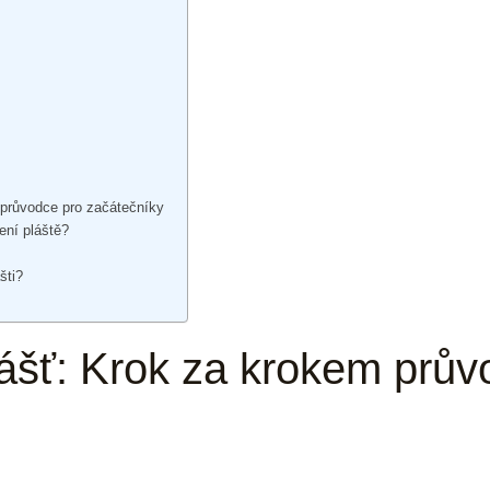
 průvodce pro začátečníky
lení pláště?
šti?
lášť: Krok za krokem prův