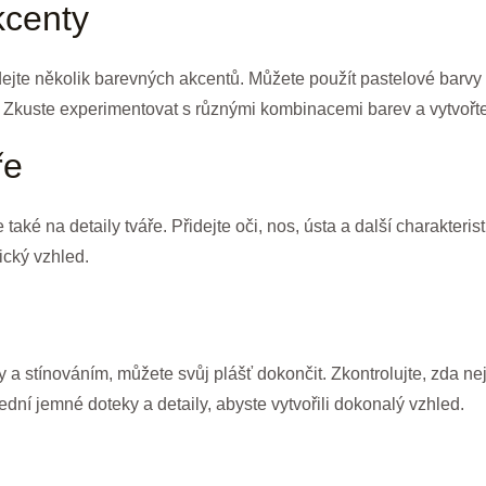
kcenty
řidejte několik barevných akcentů. Můžete použít pastelové barv
tě. Zkuste experimentovat s různými kombinacemi barev a vytvořte 
ře
také na detaily tváře. Přidejte oči, nos, ústa a další charakteris
tický vzhled.
ly a stínováním, můžete svůj plášť dokončit. Zkontrolujte, zda 
ední jemné doteky a detaily, abyste vytvořili dokonalý vzhled.