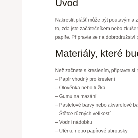
Úvod
Nakreslit plášť může být poutavým a 
to, zda jste začátečníkem nebo zkušen
papíře. Připravte se na dobrodružství p
Materiály, které b
Než začnete s kreslením, připravte si n
– Papír vhodný pro kreslení
– Olověnka nebo tužka
– Gumu na mazání
– Pastelové barvy nebo akvarelové b
– Štětce různých velikostí
– Vodní nádobku
– Utěrku nebo papírové ubrousky