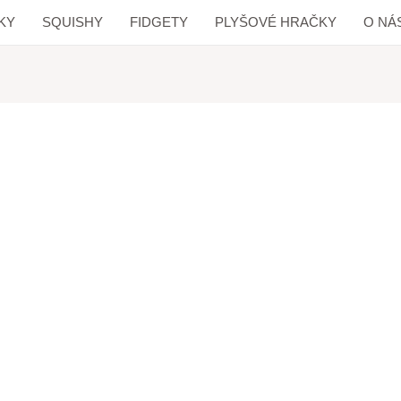
KY
SQUISHY
FIDGETY
PLYŠOVÉ HRAČKY
O NÁ