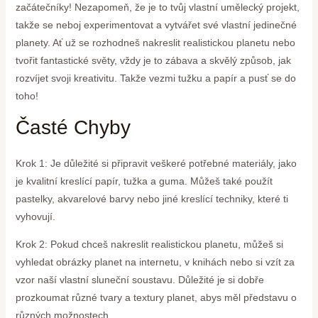
začátečníky! Nezapomeň, že je to tvůj vlastní umělecký projekt,
takže se neboj experimentovat a vytvářet své vlastní jedinečné
planety. Ať už se rozhodneš nakreslit realistickou planetu nebo
tvořit fantastické světy, vždy je to zábava a skvělý způsob, jak
rozvíjet svoji kreativitu. Takže vezmi tužku a papír a pusť se do
toho!
Časté Chyby
Krok 1: Je důležité si připravit veškeré potřebné materiály, jako
je kvalitní kreslící papír, tužka a guma. Můžeš také použít
pastelky, akvarelové barvy nebo jiné kreslící techniky, které ti
vyhovují.
Krok 2: Pokud chceš nakreslit realistickou planetu, můžeš si
vyhledat obrázky planet na internetu, v knihách nebo si vzít za
vzor naší vlastní sluneční soustavu. Důležité je si dobře
prozkoumat různé tvary a textury planet, abys měl představu o
různých možnostech.