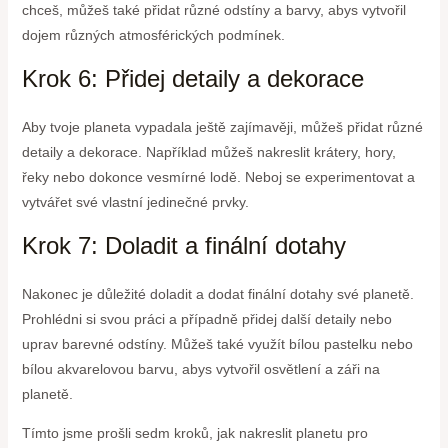
chceš, můžeš také přidat různé odstíny a barvy, abys vytvořil
dojem různých atmosférických podmínek.
Krok 6: Přidej detaily a dekorace
Aby tvoje planeta vypadala ještě zajímavěji, můžeš přidat různé
detaily a dekorace. Například můžeš nakreslit krátery, hory,
řeky nebo dokonce vesmírné lodě. Neboj se experimentovat a
vytvářet své vlastní jedinečné prvky.
Krok 7: Doladit a finální dotahy
Nakonec je důležité doladit a dodat finální dotahy své planetě.
Prohlédni si svou práci a případně přidej další detaily nebo
uprav barevné odstíny. Můžeš také využít bílou pastelku nebo
bílou akvarelovou barvu, abys vytvořil osvětlení a záři na
planetě.
Tímto jsme prošli sedm kroků, jak nakreslit planetu pro