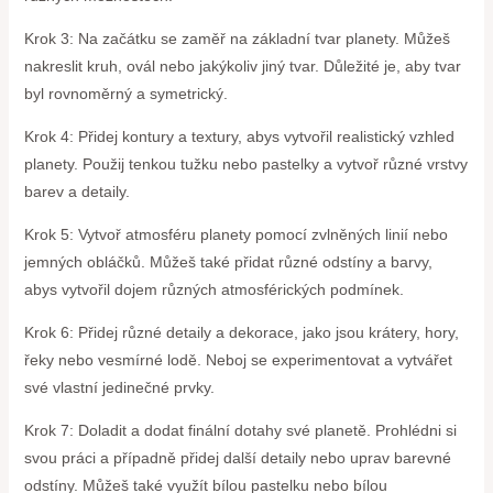
Krok 3: Na začátku se zaměř na základní tvar planety. Můžeš
nakreslit kruh, ovál nebo jakýkoliv jiný tvar. Důležité je, aby tvar
byl rovnoměrný a symetrický.
Krok 4: Přidej kontury a textury, abys vytvořil realistický vzhled
planety. Použij tenkou tužku nebo pastelky a vytvoř různé vrstvy
barev a detaily.
Krok 5: Vytvoř atmosféru planety pomocí zvlněných linií nebo
jemných obláčků. Můžeš také přidat různé odstíny a barvy,
abys vytvořil dojem různých atmosférických podmínek.
Krok 6: Přidej různé detaily a dekorace, jako jsou krátery, hory,
řeky nebo vesmírné lodě. Neboj se experimentovat a vytvářet
své vlastní jedinečné prvky.
Krok 7: Doladit a dodat finální dotahy své planetě. Prohlédni si
svou práci a případně přidej další detaily nebo uprav barevné
odstíny. Můžeš také využít bílou pastelku nebo bílou