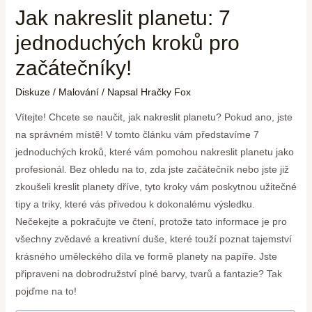
Jak nakreslit planetu: 7
jednoduchých kroků pro
začátečníky!
Diskuze
/
Malování
/ Napsal
Hračky Fox
Vítejte! Chcete se naučit, jak nakreslit planetu? Pokud ano, jste
na správném místě! V tomto článku vám představíme 7
jednoduchých kroků, které vám pomohou nakreslit planetu jako
profesionál. Bez ohledu na to, zda jste začátečník nebo jste již
zkoušeli kreslit planety dříve, tyto kroky vám poskytnou užitečné
tipy a triky, které vás přivedou k dokonalému výsledku.
Nečekejte a pokračujte ve čtení, protože tato informace je pro
všechny zvědavé a kreativní duše, které touží poznat tajemství
krásného uměleckého díla ve formě planety na papíře. Jste
připraveni na dobrodružství plné barvy, tvarů a fantazie? Tak
pojďme na to!