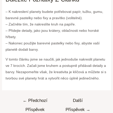
– K nakreslení planety budete potřebovat papír, tužku, gumu,
barevné pastelky nebo fixy a pravítko (volitelné).
– Začněte tím, že nakreslíte kruh na papíře.
– Přidejte detaily, jako jsou krátery, oblačnosti nebo horské
hřbety.
– Nakonec použijte barevné pastelky nebo fixy, abyste vaší
planetě dodali barvy.
V tomto článku jsme se naučili, jak jednoduše nakreslit planetu
ve 7 krocích. Začali jsme kruhem a postupně přidávali detaily a
barvy. Nezapomeňte však, že kreativita je klíčová a můžete si s
tvorbou své planety hrát a vytvořit něco úplně jedinečného.
←
Předchozí
Další
Příspěvek
Příspěvek
→