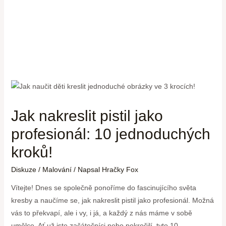
Jak nakreslit pistil jako
profesionál: 10 jednoduchých
kroků!
Diskuze
/
Malování
/ Napsal
Hračky Fox
Vítejte! Dnes se společně ponoříme do fascinujícího světa
kresby a naučíme se, jak nakreslit pistil jako profesionál. Možná
vás to překvapí, ale i vy, i já, a každý z nás máme v sobě
umělce. Ať už jste začátečníci nebo pokročilí, tyto 10