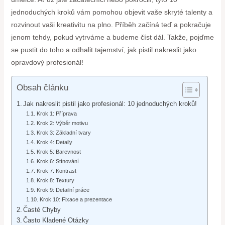
jednoduchých kroků vám pomohou objevit vaše skryté talenty a
rozvinout vaši kreativitu na plno. Příběh začíná teď a pokračuje
jenom tehdy, pokud vytrváme a budeme číst dál. Takže, pojďme
se pustit do toho a odhalit tajemství, jak pistil nakreslit jako
opravdový profesionál!
Obsah článku
Jak nakreslit pistil jako profesionál: 10 jednoduchých kroků!
Krok 1: Příprava
Krok 2: Výběr motivu
Krok 3: Základní tvary
Krok 4: Detaily
Krok 5: Barevnost
Krok 6: Stínování
Krok 7: Kontrast
Krok 8: Textury
Krok 9: Detailní práce
Krok 10: Fixace a prezentace
Časté Chyby
Často Kladené Otázky