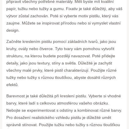
připravit všechny potřebné materiály. Měli byste mít kvalitní
papír, tužku nebo tužky a gumu. Fixativ je také důležitý, aby váš
výtvor zůstal zachován. Poté si vyberte motiv pistilu, který vás
zaujme. Můžete se inspirovat přírodou nebo si vymyslet vlastní
design.
Začněte kreslením pistilu pomocí základních tvarů, jako jsou
kruhy, ovály nebo čtverce. Tyto tvary vám pomohou vytvořit
strukturu, na kterou budete později navazovat. Poté přidejte
detaily, jako jsou textury, stíny a světla. Důležité je zachytit
všechny malé prvky, které pistil charakterizují. Použijte různé
tužky nebo tužky s různou tloušťkou, abyste dosáhli různých
efektů.
Barevnost je také důležitá při kreslení pistilu. Vyberte si vhodné
barvy, které ladí s celkovou atmosférou vašeho obrázku.
Nebojte se experimentovat s odstíny a kombinovat různé barvy.
Pro dosažení realistického vzhledu pistilu je důležité umět
správně stínovat. Použijte tužku nebo tužky s různou tloušťkou