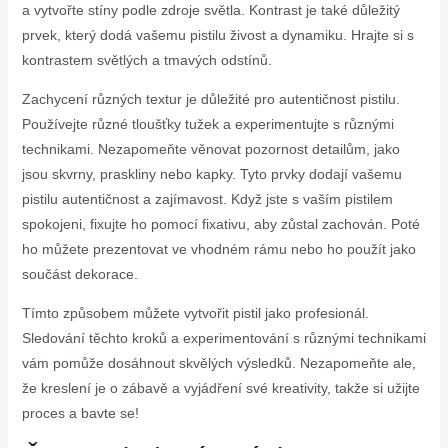
a vytvořte stíny podle zdroje světla. Kontrast je také důležitý
prvek, který dodá vašemu pistilu živost a dynamiku. Hrajte si s
kontrastem světlých a tmavých odstínů.
Zachycení různých textur je důležité pro autentičnost pistilu.
Používejte různé tloušťky tužek a experimentujte s různými
technikami. Nezapomeňte věnovat pozornost detailům, jako
jsou skvrny, praskliny nebo kapky. Tyto prvky dodají vašemu
pistilu autentičnost a zajímavost. Když jste s vaším pistilem
spokojeni, fixujte ho pomocí fixativu, aby zůstal zachován. Poté
ho můžete prezentovat ve vhodném rámu nebo ho použít jako
součást dekorace.
Tímto způsobem můžete vytvořit pistil jako profesionál.
Sledování těchto kroků a experimentování s různými technikami
vám pomůže dosáhnout skvělých výsledků. Nezapomeňte ale,
že kreslení je o zábavě a vyjádření své kreativity, takže si užijte
proces a bavte se!