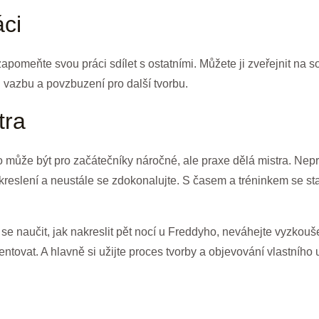
áci
omeňte svou práci sdílet s ostatními. Můžete ji zveřejnit na so
u vazbu a povzbuzení pro další tvorbu.
tra
o může být pro začátečníky náročné, ale praxe dělá mistra. Nepr
kreslení a neustále se zdokonalujte. S časem a tréninkem se 
 se naučit, jak nakreslit pět nocí u Freddyho, neváhejte vyzkou
mentovat. A hlavně si užijte proces tvorby a objevování vlastního