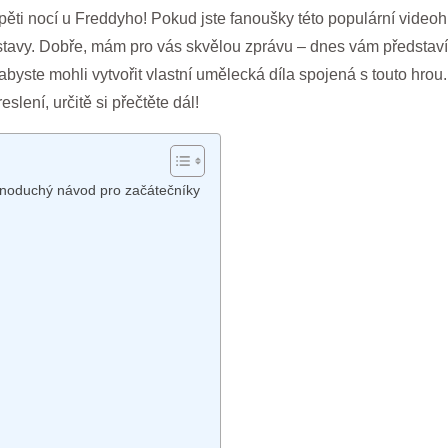
ěti nocí u Freddyho! Pokud jste fanoušky této populární videohry
postavy. Dobře, mám pro vás skvělou zprávu – dnes vám předsta
abyste mohli vytvořit vlastní umělecká díla spojená s touto hrou
slení, určitě si přečtěte dál!
ednoduchý návod pro začátečníky