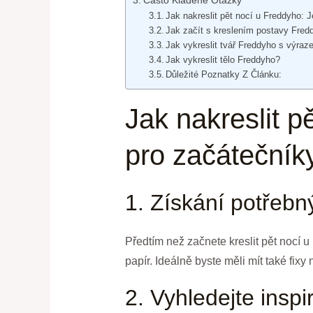
Často Kladené Otázky
Jak nakreslit pět nocí u Freddyho:
Jak začít s kreslením postavy Fred
Jak vykreslit tvář Freddyho s výraz
Jak vykreslit tělo Freddyho?
Důležité Poznatky Z Článku:
Jak nakreslit 
pro začátečník
1. Získání potřebn
Předtím než začnete kreslit pět nocí u
papír. Ideálně byste měli mít také fix
2. Vyhledejte inspi