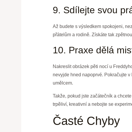
9. Sdílejte svou pr
Až budete s výsledkem spokojeni, nezap
přátelům a rodině. Získáte tak zpětno
10. Praxe dělá mis
Nakreslit obrázek pěti nocí u Freddyh
nevyjde hned napoprvé. Pokračujte v 
umělcem.
Takže, pokud jste začátečník a chcete
trpěliví, kreativní a nebojte se experi
Časté Chyby