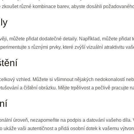
ké zkoušet různé kombinace barev, abyste dosáhli požadovaného
ly
ěji, můžete přidat dodatečné detaily. Například, můžete přidat 
perimentujte s různými prvky, které zvýší vizuální atraktivitu vaš
štění
elkový vzhled. Můžete si všimnout nějakých nedokonalostí nebo
šování a čištění obrázku. Mějte trpělivost a pečlivě pracujte n
ní
onální úroveň, nezapomeňte na podpis a datování vašeho díla. 
To ukáže vaši autentičnost a přidá osobní dotek k vašemu výtvor