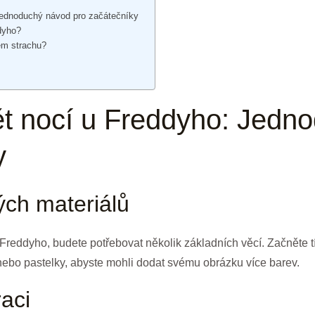
 Jednoduchý návod pro začátečníky
dyho?
em strachu?
pět nocí u Freddyho: Jed
y
ých materiálů
 Freddyho, budete potřebovat několik základních věcí. Začněte tí
y nebo pastelky, abyste mohli dodat svému obrázku více barev.
raci