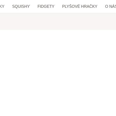
KY
SQUISHY
FIDGETY
PLYŠOVÉ HRAČKY
O NÁ