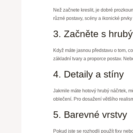
Než začnete kreslit, je dobré prozkoum
různé postavy, scény a ikonické prvky
3. Začněte s hrub
Když máte jasnou představu o tom, co c
základní tvary a proporce postav. Nebo
4. Detaily a stíny
Jakmile máte hotový hrubý náčrtek, můž
oblečení. Pro dosažení většího realism
5. Barevné vrstvy
Pokud jste se rozhodli použít fixy ne