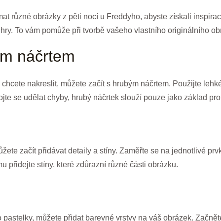
at různé obrázky z pěti nocí u Freddyho, abyste získali inspirac
 hry. To vám pomůže při tvorbě vašeho vlastního originálního ob
ým náčrtem
hcete nakreslit, můžete začít s hrubým náčrtem. Použijte lehké 
jte se udělat chyby, hrubý náčrtek slouží pouze jako základ pro 
ete začít přidávat detaily a stíny. Zaměřte se na jednotlivé prvk
u přidejte stíny, které zdůrazní různé části obrázku.
bo pastelky, můžete přidat barevné vrstvy na váš obrázek. Začně