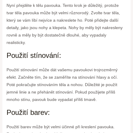
Nyní přejděte k tělu pavouka. Tento krok je důležitý, protože
tvar těla pavouka může být velmi různorodý. Zvolte tvar těla,
který se vám líbí nejvíce a nakreslete ho. Poté přidejte další
detaily, jako jsou nohy a klepeta. Nohy by měly být nakresleny
rovně a měly by být dostatečně dlouhé, aby vypadaly
realisticky.
Použití stínování:
Použití stínování může dát vašemu pavoukovi trojrozměrný
efekt. Začněte tím, že se zaměříte na stínování hlavy a očí.
Poté pokračujte stínováním těla a nohou. Důležité je použít
jemné linie a ne přehánět stínování. Pokud použijete příliš
mnoho stínu, pavouk bude vypadat příliš tmavě.
Použití barev:
Použití barev může být velmi účinné při kreslení pavouka.