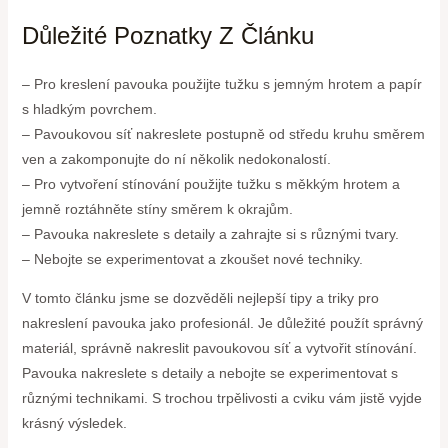
Důležité Poznatky Z Článku
– Pro kreslení pavouka použijte tužku s jemným hrotem a papír
s hladkým povrchem.
– Pavoukovou síť nakreslete postupně od středu kruhu směrem
ven a zakomponujte do ní několik nedokonalostí.
– Pro vytvoření stínování použijte tužku s měkkým hrotem a
jemně roztáhněte stíny směrem k okrajům.
– Pavouka nakreslete s detaily a zahrajte si s různými tvary.
– Nebojte se experimentovat a zkoušet nové techniky.
V tomto článku jsme se dozvěděli nejlepší tipy a triky pro
nakreslení pavouka jako profesionál. Je důležité použít správný
materiál, správně nakreslit pavoukovou síť a vytvořit stínování.
Pavouka nakreslete s detaily a nebojte se experimentovat s
různými technikami. S trochou trpělivosti a cviku vám jistě vyjde
krásný výsledek.