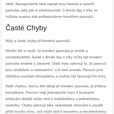
efekt. Nezapomeňte také zapojit svou fantazii a vytvořit
pavouka, jaký jste si představovali. S těmito tipy a triky se
můžete snadno stát profesionálním kreslířem pavouků.
Časté Chyby
Mýty a časté chyby při kreslení pavouků:
Mnoho lidí si myslí, že kreslení pavouka je složité a
nezvladnutelné. Avšak s těmito tipy a triky může být kreslení
pavouka snadné a zábavné. Další mýty zahrnují to, že pavouci
jsou strašidelní a nebezpeční, což není pravda. Pavouci jsou
důležitou součástí ekosystému a mohou být fascinujícími tvory.
Další chybou, kterou lidé dělají při kreslení pavouka, je přílišná
komplikace. Pavouci mají jednoduché tvary a postupné
přidávání detailů může vést k realistickému a jedinečnému
výsledku. Chyby zahrnují také nedostatek stínování a použití
příliš mnoho stínu, což může vést k tmavému a nevzhlednému